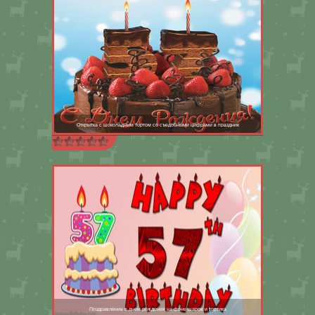
Открытка с шоколадным тортом со съедобными цифрами в праздник
Поздравление с днем рождения на фоне шаров и тортика