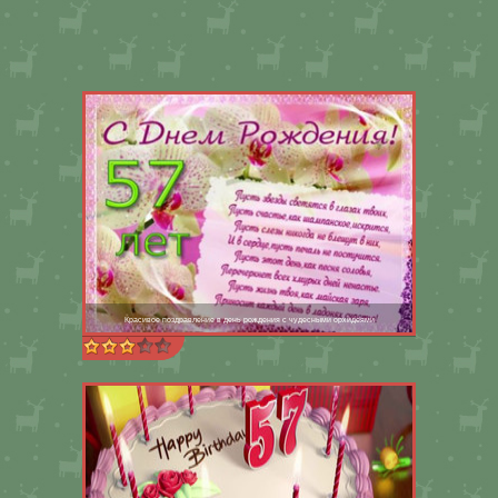
Красивое поздравление в день рождения с чудесными орхидеями