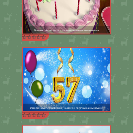
Открытка с белым тортом с розовыми свечками в день рождения
Открытка с золотыми цифрами 57 на золотых ленточках в день рождения