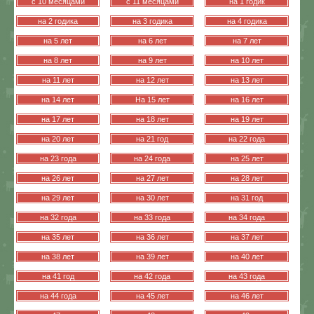
с 10 месяцами
с 11 месяцами
на 1 годик
на 2 годика
на 3 годика
на 4 годика
на 5 лет
на 6 лет
на 7 лет
на 8 лет
на 9 лет
на 10 лет
на 11 лет
на 12 лет
на 13 лет
на 14 лет
На 15 лет
на 16 лет
на 17 лет
на 18 лет
на 19 лет
на 20 лет
на 21 год
на 22 года
на 23 года
на 24 года
на 25 лет
на 26 лет
на 27 лет
на 28 лет
на 29 лет
на 30 лет
на 31 год
на 32 года
на 33 года
на 34 года
на 35 лет
на 36 лет
на 37 лет
на 38 лет
на 39 лет
на 40 лет
на 41 год
на 42 года
на 43 года
на 44 года
на 45 лет
на 46 лет