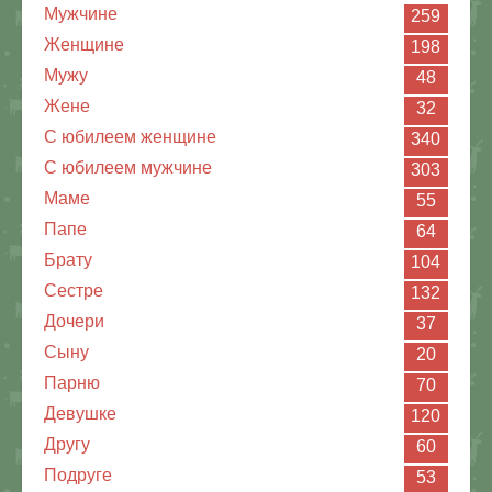
Мужчине
259
Женщине
198
Мужу
48
Жене
32
С юбилеем женщине
340
С юбилеем мужчине
303
Маме
55
Папе
64
Брату
104
Сестре
132
Дочери
37
Сыну
20
Парню
70
Девушке
120
Другу
60
Подруге
53