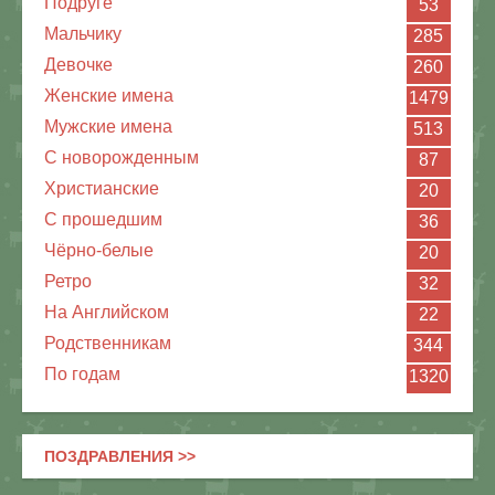
Подруге
53
Мальчику
285
Девочке
260
Женские имена
1479
Мужские имена
513
С новорожденным
87
Христианские
20
C прошедшим
36
Чёрно-белые
20
Ретро
32
На Английском
22
Родственникам
344
По годам
1320
ПОЗДРАВЛЕНИЯ >>