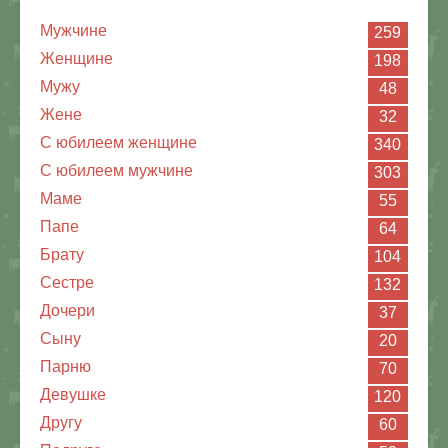
Мужчине
259
Женщине
198
Мужу
48
Жене
32
С юбилеем женщине
340
С юбилеем мужчине
303
Маме
55
Папе
64
Брату
104
Сестре
132
Дочери
37
Сыну
20
Парню
70
Девушке
120
Другу
60