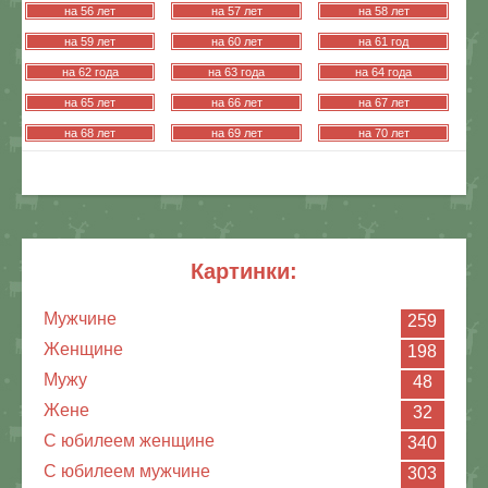
на 56 лет
на 57 лет
на 58 лет
на 59 лет
на 60 лет
на 61 год
на 62 года
на 63 года
на 64 года
на 65 лет
на 66 лет
на 67 лет
на 68 лет
на 69 лет
на 70 лет
картинки:
Мужчине
259
Женщине
198
Мужу
48
Жене
32
С юбилеем женщине
340
С юбилеем мужчине
303