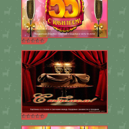
Праздничная открытка с бокалами и медалью в честь 55-летия
Картинка со столом и свечками между бордовых занавесок в праздник