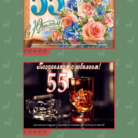
Открытка в день 55-летия с розовыми розами и синими ирисами женщине
Брутальная открытка с коньяком и сигарами для мужчины в юбилей