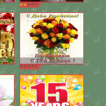
в праздник
Огромный букет из желтых и бордовых роз для девушки