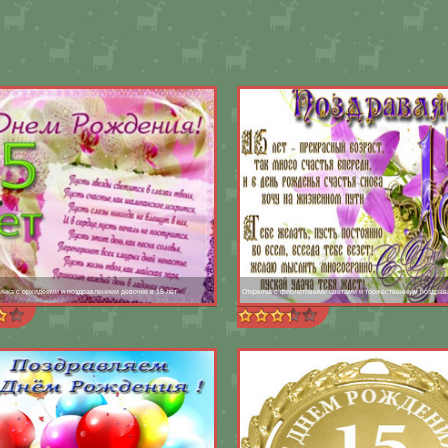
инка с орхидеями и поздравлением девочке в 15 лет
Открытка с фиолетовыми цветами и торжественным поздрав