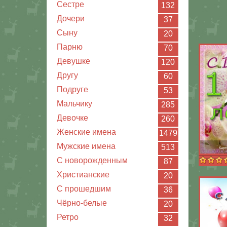
Сестре
132
Дочери
37
Сыну
20
Парню
70
Девушке
120
Другу
60
Подруге
53
Мальчику
285
Девочке
260
Женские имена
1479
Мужские имена
513
Карт
С новорожденным
87
Христианские
20
C прошедшим
36
Чёрно-белые
20
Ретро
32