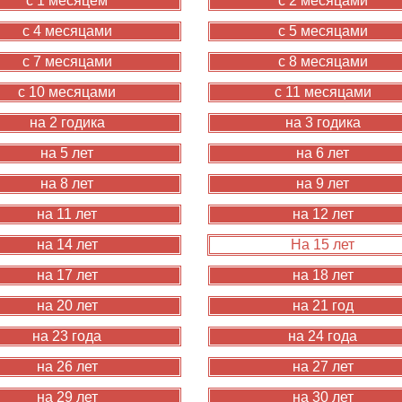
с 1 месяцем
с 2 месяцами
с 4 месяцами
с 5 месяцами
с 7 месяцами
с 8 месяцами
с 10 месяцами
с 11 месяцами
на 2 годика
на 3 годика
на 5 лет
на 6 лет
на 8 лет
на 9 лет
на 11 лет
на 12 лет
на 14 лет
На 15 лет
на 17 лет
на 18 лет
на 20 лет
на 21 год
на 23 года
на 24 года
на 26 лет
на 27 лет
на 29 лет
на 30 лет