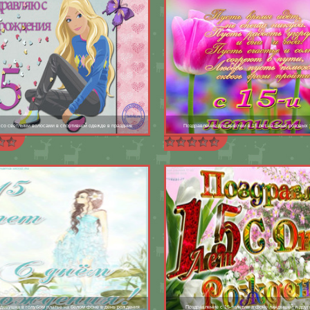
 со светлыми волосами в спортивной одежде в праздник
Поздравление для девочки в 15 лет на фоне розовых
 девушка в голубом платье на белом фоне в день рождения
Поздравление с 15-тилетим а фоне ландышей и друг