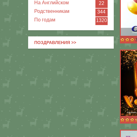
На Английском
22
Родственникам
344
По годам
1320
Откр
ПОЗДРАВЛЕНИЯ >>
Картинка