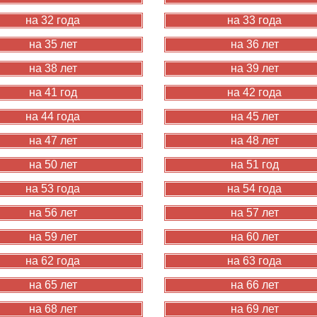
на 32 года
на 33 года
на 35 лет
на 36 лет
на 38 лет
на 39 лет
на 41 год
на 42 года
на 44 года
на 45 лет
на 47 лет
на 48 лет
на 50 лет
на 51 год
на 53 года
на 54 года
на 56 лет
на 57 лет
на 59 лет
на 60 лет
на 62 года
на 63 года
на 65 лет
на 66 лет
на 68 лет
на 69 лет