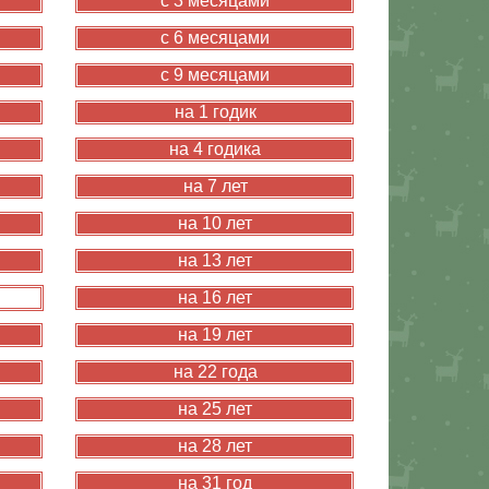
с 3 месяцами
с 6 месяцами
с 9 месяцами
на 1 годик
на 4 годика
на 7 лет
на 10 лет
на 13 лет
на 16 лет
на 19 лет
на 22 года
на 25 лет
на 28 лет
на 31 год