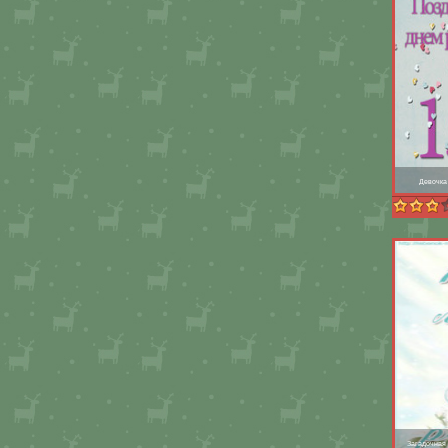
Девочка
Загадочная