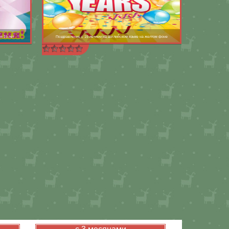
я 15 лет
Поздравление с 15 летием на английском языке на желтом фоне