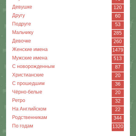
Девушке
120
Другу
60
Подруге
53
Мальчику
285
Девочке
260
Женские имена
1479
Мужские имена
513
С новорожденным
87
Христианские
20
C прошедшим
36
Чёрно-белые
20
Ретро
32
На Английском
22
Родственникам
344
По годам
1320