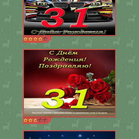
Разноцветный крутой автомобиль в честь дня рождения 31 год
Красивая открытка с красными розами на деревянном столе в праздник