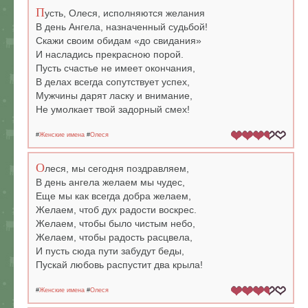
П
усть, Олеся, исполняются желания
В день Ангела, назначенный судьбой!
Скажи своим обидам «до свидания»
И насладись прекрасною порой.
Пусть счастье не имеет окончания,
В делах всегда сопутствует успех,
Мужчины дарят ласку и внимание,
Не умолкает твой задорный смех!
#
Женские имена
#
Олеся
О
леся, мы сегодня поздравляем,
В день ангела желаем мы чудес,
Еще мы как всегда добра желаем,
Желаем, чтоб дух радости воскрес.
Желаем, чтобы было чистым небо,
Желаем, чтобы радость расцвела,
И пусть сюда пути забудут беды,
Пускай любовь распустит два крыла!
#
Женские имена
#
Олеся