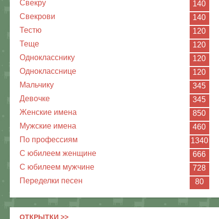
Свекру
140
Свекрови
140
Тестю
120
Теще
120
Однокласснику
120
Однокласснице
120
Мальчику
345
Девочке
345
Женские имена
850
Мужские имена
460
По профессиям
1340
С юбилеем женщине
666
С юбилеем мужчине
728
Переделки песен
80
ОТКРЫТКИ >>