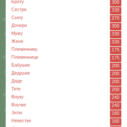
Брату
300
Сестре
330
Сыну
270
Дочери
300
Мужу
330
Жене
330
Племяннику
175
Племяннице
175
Бабушке
200
Дедушке
200
Дяде
200
Тете
200
Внуку
240
Внучке
240
Зятю
160
Невестке
160