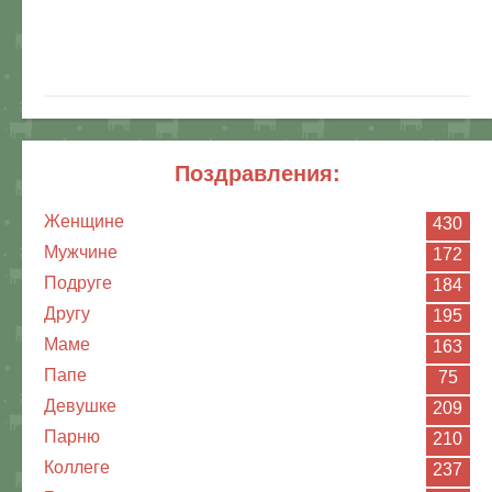
поздравления:
Женщине
430
Мужчине
172
Подруге
184
Другу
195
Маме
163
Папе
75
Девушке
209
Парню
210
Коллеге
237