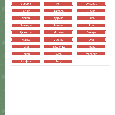
Зарема
Ася
Эльвира
Регина
Тамара
Элина
Лейла
Дарина
Лида
Эльмира
Эльвина
Ева
Джамиля
Милена
Венера
Луиза
Сабина
Эля
Алия
Виолетта
Лиана
Заира
Кира
Марьяна
Альфия
Алсу