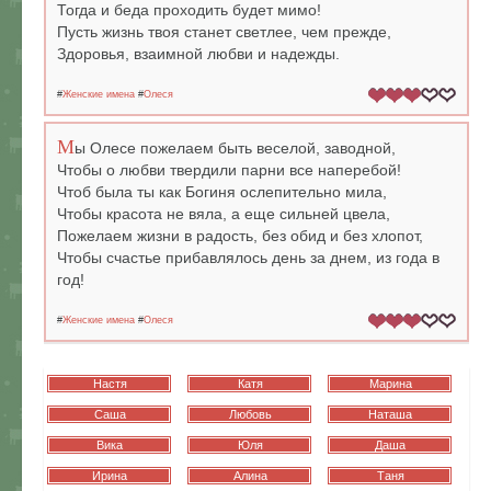
Тогда и беда проходить будет мимо!
Пусть жизнь твоя станет светлее, чем прежде,
Здоровья, взаимной любви и надежды.
#
Женские имена
#
Олеся
М
ы Олесе пожелаем быть веселой, заводной,
Чтобы о любви твердили парни все наперебой!
Чтоб была ты как Богиня ослепительно мила,
Чтобы красота не вяла, а еще сильней цвела,
Пожелаем жизни в радость, без обид и без хлопот,
Чтобы счастье прибавлялось день за днем, из года в
год!
#
Женские имена
#
Олеся
Настя
Катя
Марина
Саша
Любовь
Наташа
Вика
Юля
Даша
Ирина
Алина
Таня