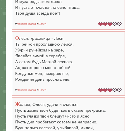
И муза рядышком живет,
И пусть от счастья, словно птица,
Твоя душа всегда поет!
#
Женские имена
#
Олеся
О
леся, красавица - Леся,
Ты речкой прохладною лейся,
Журчи ручейком на заре,
Являйся зимой в серебре,
А летом будь Мавкой лесною.
Ах, как хорошо мне с тобою!
Колдунья моя, поздравляю,
Рождения день прославляю.
#
Женские имена
#
Олеся
Ж
елаю, Олеся, удачи и счастья,
Пусть жизнь твоя будет как в сказке прекрасна,
Пусть глазки твои блещут чисто и ясно,
Пусть дни пробегают совсем не напрасно,
Будь только веселой, улыбчивой, милой,