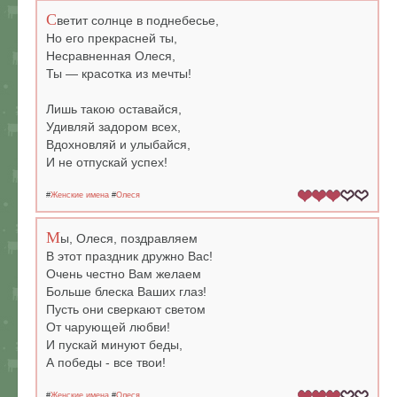
С
ветит солнце в поднебесье,
Но его прекрасней ты,
Несравненная Олеся,
Ты — красотка из мечты!
Лишь такою оставайся,
Удивляй задором всех,
Вдохновляй и улыбайся,
И не отпускай успех!
#
Женские имена
#
Олеся
М
ы, Олеся, поздравляем
В этот праздник дружно Вас!
Очень честно Вам желаем
Больше блеска Ваших глаз!
Пусть они сверкают светом
От чарующей любви!
И пускай минуют беды,
А победы - все твои!
#
Женские имена
#
Олеся