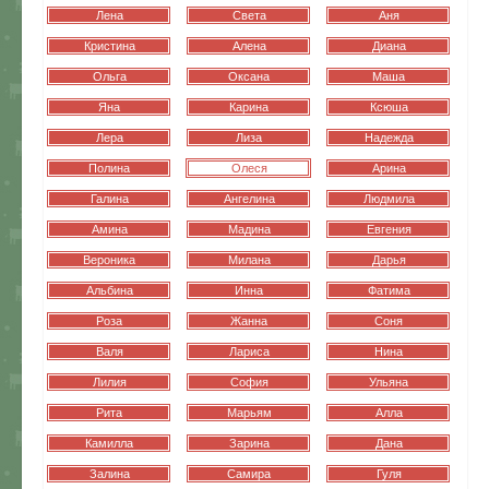
Лена
Света
Аня
Кристина
Алена
Диана
Ольга
Оксана
Маша
Яна
Карина
Ксюша
Лера
Лиза
Надежда
Полина
Олеся
Арина
Галина
Ангелина
Людмила
Амина
Мадина
Евгения
Вероника
Милана
Дарья
Альбина
Инна
Фатима
Роза
Жанна
Соня
Валя
Лариса
Нина
Лилия
София
Ульяна
Рита
Марьям
Алла
Камилла
Зарина
Дана
Залина
Самира
Гуля