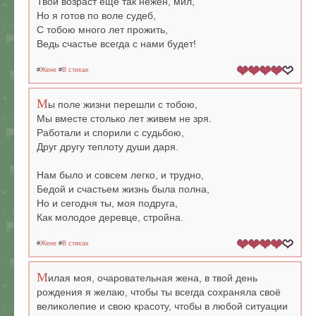
Твой возраст ещё так нежен, мил,
Но я готов по воле судеб,
С тобою много лет прожить,
Ведь счастье всегда с нами будет!
#
Жене
#
В стихах
М
ы поле жизни перешли с тобою,
Мы вместе столько лет живем не зря.
Работали и спорили с судьбою,
Друг другу теплоту души даря.
Нам было и совсем легко, и трудно,
Бедой и счастьем жизнь была полна,
Но и сегодня ты, моя подруга,
Как молодое деревце, стройна.
#
Жене
#
В стихах
М
илая моя, очаровательная жена, в твой день
рождения я желаю, чтобы ты всегда сохраняла своё
великолепие и свою красоту, чтобы в любой ситуации