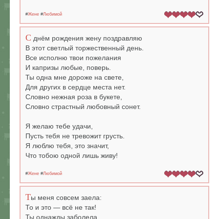
#
Жене
#
Любимой
С
днём рождения жену поздравляю
В этот светлый торжественный день.
Все исполню твои пожелания
И капризы любые, поверь.
Ты одна мне дороже на свете,
Для других в сердце места нет.
Словно нежная роза в букете,
Словно страстный любовный сонет.
Я желаю тебе удачи,
Пусть тебя не тревожит грусть.
Я люблю тебя, это значит,
Что тобою одной лишь живу!
#
Жене
#
Любимой
Т
ы меня совсем заела:
То и это — всё не так!
Ты однажды заболела,