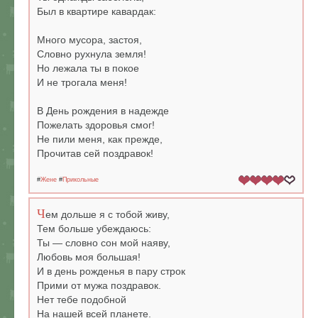
Был в квартире кавардак:
Много мусора, застоя,
Словно рухнула земля!
Но лежала ты в покое
И не трогала меня!
В День рождения в надежде
Пожелать здоровья смог!
Не пили меня, как прежде,
Прочитав сей поздравок!
#
Жене
#
Прикольные
Ч
ем дольше я с тобой живу,
Тем больше убеждаюсь:
Ты — словно сон мой наяву,
Любовь моя большая!
И в день рожденья в пару строк
Прими от мужа поздравок.
Нет тебе подобной
На нашей всей планете.