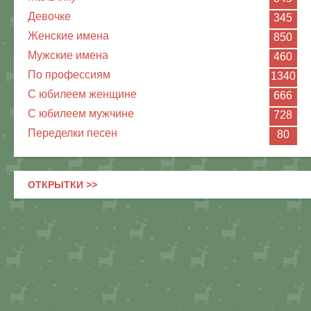
Девочке
345
Женские имена
850
Мужские имена
460
По профессиям
1340
С юбилеем женщине
666
С юбилеем мужчине
728
Переделки песен
80
ОТКРЫТКИ >>