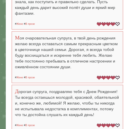
знала, как поступить и правильно сделать. Пусть
каждый день дарит высокий полёт души и яркий мир
фантазии.
#
Жене
#
В прозе
М
оя очаровательная супруга, в твой день рождения
желаю всегда оставаться самым прекрасным цветком
в цветочнице нашей семьи. Дорогая, я всегда тобой
буду восхищаться и искренне тебя любить. Желаю
тебе постоянно пребывать в отличном настроении и
оживлённом состоянии души.
#
Жене
#
В прозе
Д
орогая супруга, поздравляю тебя с Днем Рождения!
Ты всегда остаешься молодой, красивой, обаятельной
и, конечно же, любимой! Я желаю, чтобы ты никогда
не испытывала недостатка в комплиментах, потому
что ты достойна слушать их каждый день!
#
Жене
#
В прозе