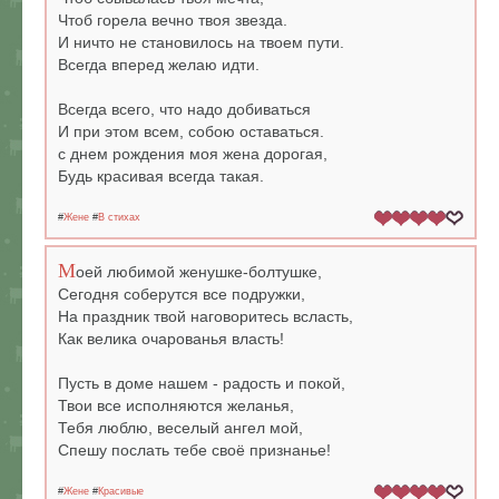
Чтоб горела вечно твоя звезда.
И ничто не становилось на твоем пути.
Всегда вперед желаю идти.
Всегда всего, что надо добиваться
И при этом всем, собою оставаться.
с днем рождения моя жена дорогая,
Будь красивая всегда такая.
#
Жене
#
В стихах
М
оей любимой женушке-болтушке,
Сегодня соберутся все подружки,
На праздник твой наговоритесь всласть,
Как велика очарованья власть!
Пусть в доме нашем - радость и покой,
Твои все исполняются желанья,
Тебя люблю, веселый ангел мой,
Спешу послать тебе своё признанье!
#
Жене
#
Красивые