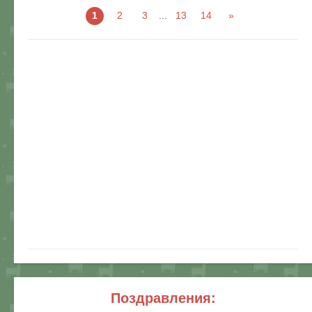
1
2
3
...
13
14
»
поздравления: