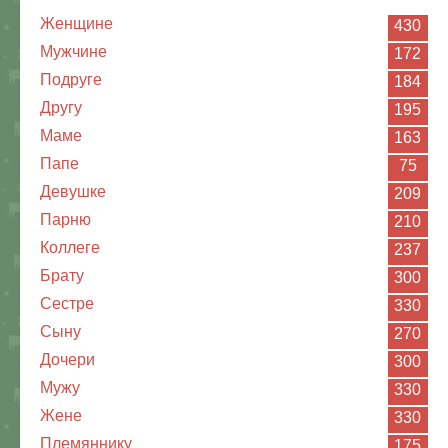
Женщине
430
Мужчине
172
Подруге
184
Другу
195
Маме
163
Папе
75
Девушке
209
Парню
210
Коллеге
237
Брату
300
Сестре
330
Сыну
270
Дочери
300
Мужу
330
Жене
330
Племяннику
175