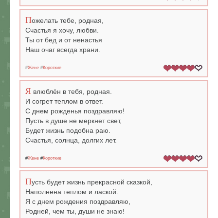
П
ожелать тебе, родная,
Счастья я хочу, любви.
Ты от бед и от ненастья
Наш очаг всегда храни.
#
Жене
#
Короткие
Я
влюблён в тебя, родная.
И согрет теплом в ответ.
С днем рожденья поздравляю!
Пусть в душе не меркнет свет,
Будет жизнь подобна раю.
Счастья, солнца, долгих лет.
#
Жене
#
Короткие
П
усть будет жизнь прекрасной сказкой,
Наполнена теплом и лаской.
Я с днем рождения поздравляю,
Родней, чем ты, души не знаю!