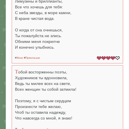
Лимузины и бриллианты,
Все что хочешь для тебя:
С неба звезды, в море камни,
В кране чистая вода.
О когда от сна очнешься,
Ты пожалуйста не злись.
Обними меня покрепче
И конечно улыбнись.
#
Жене
#
Прикольные
Т
обой восторженны поэты,
Художников ты вдохновила,
Ведь ты милее всех на свете,
Всех женщин ты собой затмила!
Поэтому, я с чистым сердцем
Произнести тебе желаю,
Чтоб ты оставила надежду,
Что навсегда со мной, я знаю!