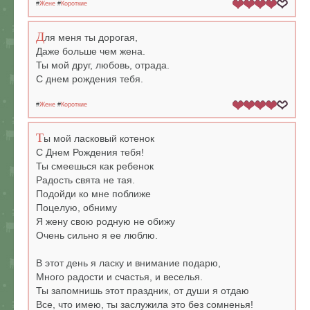
#
Жене
#
Короткие
Д
ля меня ты дорогая,
Даже больше чем жена.
Ты мой друг, любовь, отрада.
С днем рождения тебя.
#
Жене
#
Короткие
Т
ы мой ласковый котенок
С Днем Рождения тебя!
Ты смеешься как ребенок
Радость свята не тая.
Подойди ко мне поближе
Поцелую, обниму
Я жену свою родную не обижу
Очень сильно я ее люблю.
В этот день я ласку и внимание подарю,
Много радости и счастья, и веселья.
Ты запомнишь этот праздник, от души я отдаю
Все, что имею, ты заслужила это без сомненья!