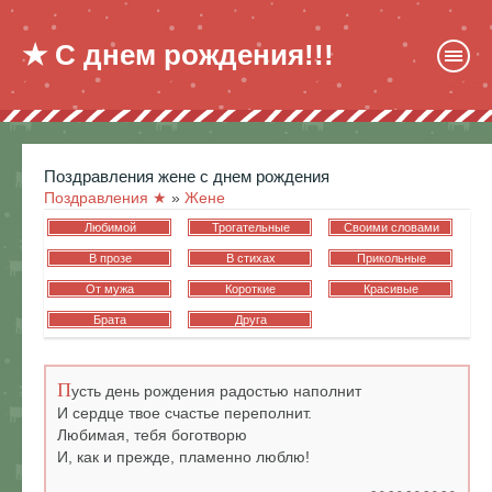
★ С днем рождения!!!
поздравления жене с днем рождения
Поздравления ★
»
Жене
Любимой
Трогательные
Своими словами
В прозе
В стихах
Прикольные
От мужа
Короткие
Красивые
Брата
Друга
П
усть день рождения радостью наполнит
И сердце твое счастье переполнит.
Любимая, тебя боготворю
И, как и прежде, пламенно люблю!