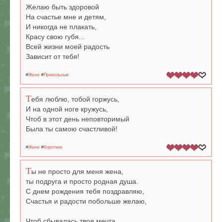
Желаю быть здоровой
На счастье мне и детям,
И никогда не плакать,
Красу свою губя...
Всей жизни моей радость
Зависит от тебя!
#
Жене
#
Прикольные
Т
ебя люблю, тобой горжусь,
И на одной ноге кружусь,
Чтоб в этот день неповторимый
Была ты самою счастливой!
#
Жене
#
Короткие
Т
ы не просто для меня жена,
ты подруга и просто родная душа.
С днем рождения тебя поздравляю,
Счастья и радости побольше желаю,
Чтоб сбывалась твоя мечта,