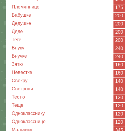
Племяннице
175
Бабушке
200
Дедушке
200
Дяде
200
Тете
200
Внуку
240
Внучке
240
Зятю
160
Невестке
160
Свекру
140
Свекрови
140
Тестю
120
Теще
120
Однокласснику
120
Однокласснице
120
Мальчику
345