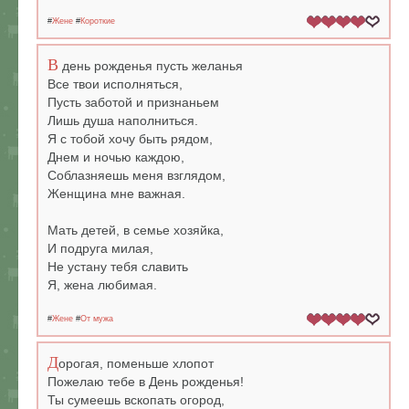
#
Жене
#
Короткие
В
день рожденья пусть желанья
Все твои исполняться,
Пусть заботой и признаньем
Лишь душа наполниться.
Я с тобой хочу быть рядом,
Днем и ночью каждою,
Соблазняешь меня взглядом,
Женщина мне важная.
Мать детей, в семье хозяйка,
И подруга милая,
Не устану тебя славить
Я, жена любимая.
#
Жене
#
От мужа
Д
орогая, поменьше хлопот
Пожелаю тебе в День рожденья!
Ты сумеешь вскопать огород,