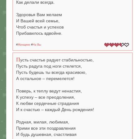
Как делали всегда.
Здоровья Вам желаем
И Вашей всей семье,
Чтоб счастья и успехов
Прибавилось вдвойне.
#
Женщине
#
На Вы
П
усть счастье радует стабильностью,
Пусть радуга под ноги стелется,
Пусть будешь ты всегда красивою,
А остальное – перемелется!
Поверь, к теплу ведут ненастия,
К успеху – все преодоления,
К любви сердечные страдания
И к счастью – каждый День рождения!
Родная, милая, любимая,
Прими все эти поздравления
И будь душевная, счастливая