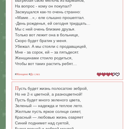
Выгребая свою мелочь из карманов,
На вопрос - кому он покупал?
Засмущался как-то очень странно:
«Маме…»,- еле слышно прошептал.
-День рожденья, ей сегодня тридцать…
Мы с ней очень близкие друзья.
Только вот лежит она в больнице,
Скоро будет братик у меня.
Убежал. А мы стояли с продавщицей,
Мне - за сорок, ей – за пятьдесят.
Женщинами стоило родиться,
Чтобы вот таких растить ребят....
#
Женщине
#
До слез
П
усть будет жизнь полосатою зеброй,
Но не 2-х цветной, а разноцветной!
Пусть будет много зеленого цвета,
Зеленый — надежда и теплое лето.
Желтым пусть яркое солнце сияет,
Красный — любовью жизнь озаряет
Синий поднимет над суетой,
Будет верной и доброй мечтой.