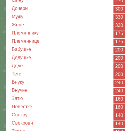
Сыну
270
Дочери
300
Мужу
330
Жене
330
Племяннику
175
Племяннице
175
Бабушке
200
Дедушке
200
Дяде
200
Тете
200
Внуку
240
Внучке
240
Зятю
160
Невестке
160
Свекру
140
Свекрови
140