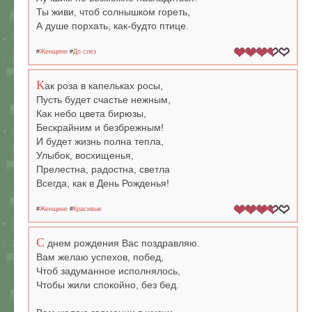
Ты живи, чтоб солнышком гореть,
А душе порхать, как-будто птице.
#
Женщине
#
До слез
К
ак роза в капельках росы,
Пусть будет счастье нежным,
Как небо цвета бирюзы,
Бескрайним и безбрежным!
И будет жизнь полна тепла,
Улыбок, восхищенья,
Прелестна, радостна, светла
Всегда, как в День Рожденья!
#
Женщине
#
Красивые
С
днем рождения Вас поздравляю.
Вам желаю успехов, побед,
Чтоб задуманное исполнялось,
Чтобы жили спокойно, без бед.