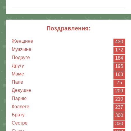
поздравления:
Женщине
430
Мужчине
172
Подруге
184
Другу
195
Маме
163
Папе
75
Девушке
209
Парню
210
Коллеге
237
Брату
300
Сестре
330