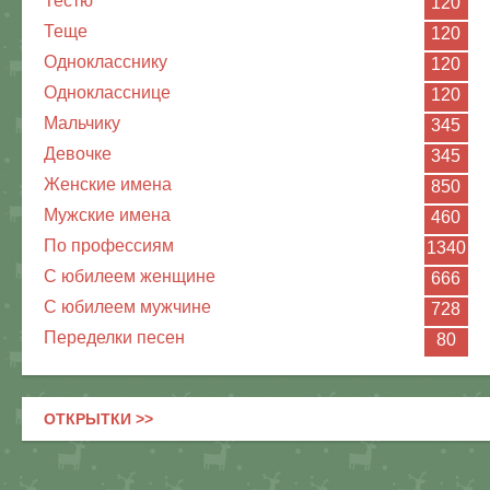
Тестю
120
Теще
120
Однокласснику
120
Однокласснице
120
Мальчику
345
Девочке
345
Женские имена
850
Мужские имена
460
По профессиям
1340
С юбилеем женщине
666
С юбилеем мужчине
728
Переделки песен
80
ОТКРЫТКИ >>