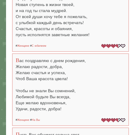
Новая ступень в жизни твоей,
и на год ты стала мудрей.
От всей души хочу тебе я пожелать,
с улыбкой каждый день встречать!
Счастья, красоты и обаяния,
пусть исполнятся заветные желания!
#
Женщине
#
С юбилеем
В
ас поздравляю с днем рождения,
Желаю радости, добра,
Желаю счастья и успеха,
Чтоб Ваша красота цвела!
Чтобы не знали Вы сомнений,
Любимой будьте Вы всегда,
Еще желаю вдохновенья,
Удачи, радости, добра!
#
Женщине
#
На Вы
П
усть Вас обнимет солнца свет,