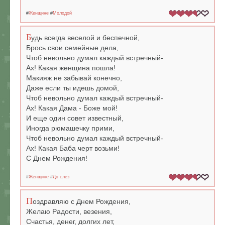
#
Женщине
#
Молодой
Б
удь всегда веселой и беспечной,
Брось свои семейные дела,
Чтоб невольно думал каждый встречный-
Ах! Какая женщина пошла!
Макияж не забывай конечно,
Даже если ты идешь домой,
Чтоб невольно думал каждый встречный-
Ах! Какая Дама - Боже мой!
И еще один совет известный,
Иногда рюмашечку прими,
Чтоб невольно думал каждый встречный-
Ах! Какая Баба черт возьми!
С Днем Рождения!
#
Женщине
#
До слез
П
оздравляю с Днем Рождения,
Желаю Радости, везения,
Счастья, денег, долгих лет,