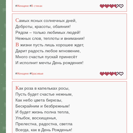
#
Женщине
#
В стихах
С
амых ясных солнечных дней,
Доброты, красоты, обаяния!
Рядом – только любимых людей!
Нежных слов, теплоты и внимания!
В
жизни пусть лишь хорошее ждет,
Дарит радость любое мгновение,
Много счастья пускай принесёт
И исполнит мечты День рождения!
#
Женщине
#
Красивые
К
ак роза в капельках росы,
Пусть будет счастье нежным,
Как небо цвета бирюзы,
Бескрайним и безбрежным!
И будет жизнь полна тепла,
Улыбок, восхищенья,
Прелестна, радостна, светла
Всегда, как в День Рожденья!