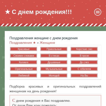
★ С днем рождения!!!
поздравления женщине с днем рождения
Поздравления ★
»
Женщине
Красивые
Прикольные
Короткие смс
Своими словами
В стихах
В прозе
Коллеге
Душевные
До слез
Оригинальные
Музыкальные
С юбилеем
Любимой
Молодой
На Вы
Подборка красивых и оригинальных поздравлений
женщинам на день рождения!
С
днем рождения я Вас поздравляю.
От души Вам хочу пожелать: