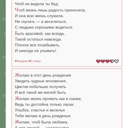
Чтоб не видела ты бед.
Ч
тоб жизнь лишь радость приносила,
И она всю жизнь служила.
Не скучать — а веселиться,
С людьми хорошими водиться.
Б
ыть красивой, как всегда,
Такой остаться навсегда.
Плохое все позабывать,
И никогда не унывать!
#
Женщине
#
В стихах
Ж
елаю в этот день рождения
Увидеть чудные мгновения,
Цветов побольше получить
И всё такой же милой быть.
Ж
елаю жизнь прожить как в сказке,
Ведь ты достойна только ласки.
Улыбок, счастья и веселья
Тебе желаю в день рожденья.
Ж
елаю, чтоб была любима,
А для друзей — незаменима.