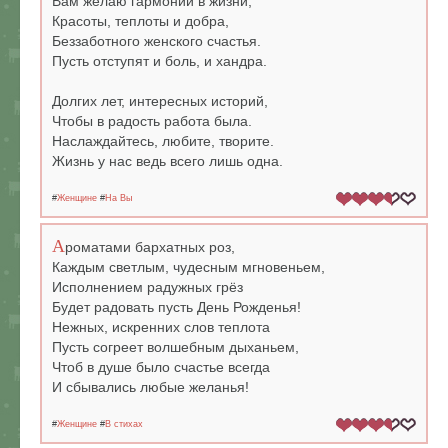
Вам желаю гармонии в жизни,
Красоты, теплоты и добра,
Беззаботного женского счастья.
Пусть отступят и боль, и хандра.
Долгих лет, интересных историй,
Чтобы в радость работа была.
Наслаждайтесь, любите, творите.
Жизнь у нас ведь всего лишь одна.
#
Женщине
#
На Вы
А
роматами бархатных роз,
Каждым светлым, чудесным мгновеньем,
Исполнением радужных грёз
Будет радовать пусть День Рожденья!
Нежных, искренних слов теплота
Пусть согреет волшебным дыханьем,
Чтоб в душе было счастье всегда
И сбывались любые желанья!
#
Женщине
#
В стихах