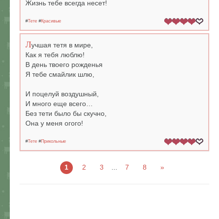
Жизнь тебе всегда несет!
#
Тете
#
Красивые
Л
учшая тетя в мире,
Как я тебя люблю!
В день твоего рожденья
Я тебе смайлик шлю,
И поцелуй воздушный,
И много еще всего…
Без тети было бы скучно,
Она у меня огого!
#
Тете
#
Прикольные
1
2
3
...
7
8
»