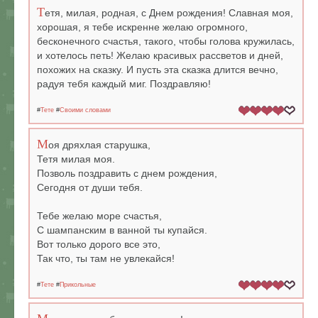
Т
етя, милая, родная, с Днем рождения! Славная моя,
хорошая, я тебе искренне желаю огромного,
бесконечного счастья, такого, чтобы голова кружилась,
и хотелось петь! Желаю красивых рассветов и дней,
похожих на сказку. И пусть эта сказка длится вечно,
радуя тебя каждый миг. Поздравляю!
#
Тете
#
Своими словами
М
оя дряхлая старушка,
Тетя милая моя.
Позволь поздравить с днем рождения,
Сегодня от души тебя.
Тебе желаю море счастья,
С шампанским в ванной ты купайся.
Вот только дорого все это,
Так что, ты там не увлекайся!
#
Тете
#
Прикольные