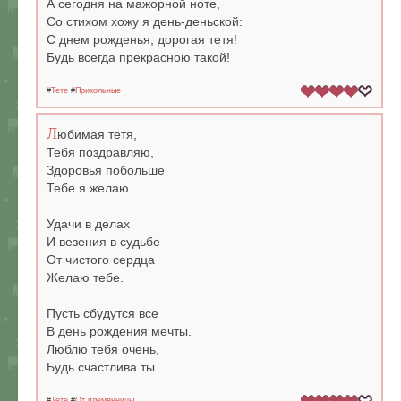
А сегодня на мажорной ноте,
Со стихом хожу я день-деньской:
С днем рожденья, дорогая тетя!
Будь всегда прекрасною такой!
#
Тете
#
Прикольные
Л
юбимая тетя,
Тебя поздравляю,
Здоровья побольше
Тебе я желаю.
Удачи в делах
И везения в судьбе
От чистого сердца
Желаю тебе.
Пусть сбудутся все
В день рождения мечты.
Люблю тебя очень,
Будь счастлива ты.
#
Тете
#
От племянницы