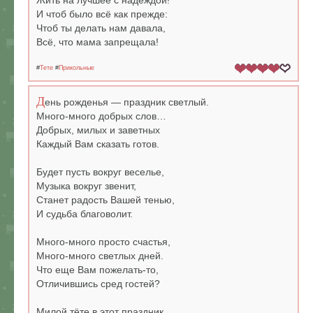
Жить на лучшее с надеждой!
И чтоб было всё как прежде:
Чтоб ты делать нам давала,
Всё, что мама запрещала!
#
Тете
#
Прикольные
Д
ень рожденья — праздник светлый.
Много-много добрых слов…
Добрых, милых и заветных
Каждый Вам сказать готов.
Будет пусть вокруг веселье,
Музыка вокруг звенит,
Станет радость Вашей тенью,
И судьба благоволит.
Много-много просто счастья,
Много-много светлых дней.
Что еще Вам пожелать-то,
Отличившись сред гостей?
Милой тёте в этот праздник