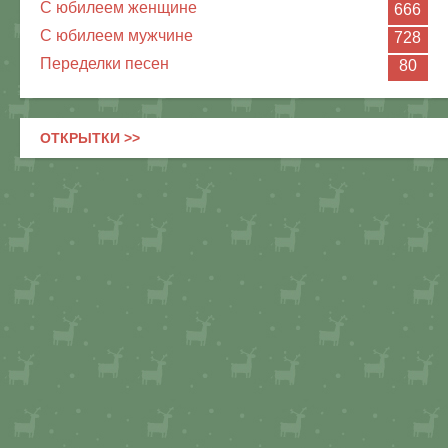
С юбилеем женщине
666
С юбилеем мужчине
728
Переделки песен
80
ОТКРЫТКИ >>