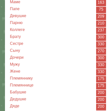
Маме
163
Папе
75
Девушке
209
Парню
210
Коллеге
237
Брату
300
Сестре
330
Сыну
270
Дочери
300
Мужу
330
Жене
330
Племяннику
175
Племяннице
175
Бабушке
200
Дедушке
200
Дяде
200