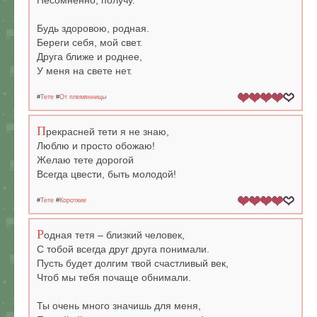
Несомненно, получу.
Будь здоровою, родная.
Береги себя, мой свет.
Друга ближе и роднее,
У меня на свете нет.
#
Тете
#
От племянницы
П
рекрасней тети я не знаю,
Люблю и просто обожаю!
Желаю тете дорогой
Всегда цвести, быть молодой!
#
Тете
#
Короткие
Р
одная тетя – близкий человек,
С тобой всегда друг друга понимали.
Пусть будет долгим твой счастливый век,
Чтоб мы тебя почаще обнимали.
Ты очень много значишь для меня,