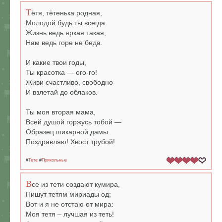
Т
ётя, тётенька родная,
Молодой будь ты всегда.
Жизнь ведь яркая такая,
Нам ведь горе не беда.
И какие твои годы,
Ты красотка — ого-го!
Живи счастливо, свободно
И взлетай до облаков.
Ты моя вторая мама,
Всей душой горжусь тобой —
Образец шикарной дамы.
Поздравляю! Хвост трубой!
#
Тете
#
Прикольные
В
се из тети создают кумира,
Пишут тетям мириады од;
Вот и я не отстаю от мира:
Моя тетя – лучшая из теть!