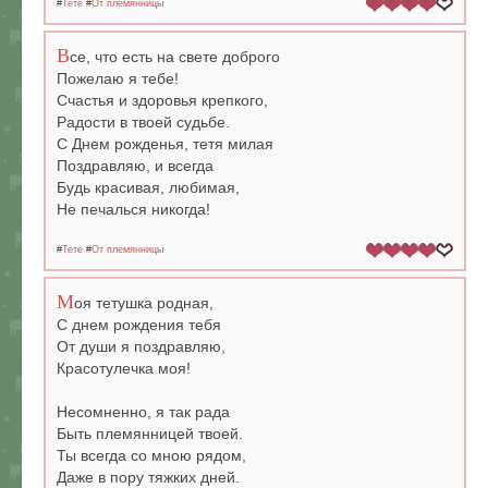
#
Тете
#
От племянницы
В
се, что есть на свете доброго
Пожелаю я тебе!
Счастья и здоровья крепкого,
Радости в твоей судьбе.
С Днем рожденья, тетя милая
Поздравляю, и всегда
Будь красивая, любимая,
Не печалься никогда!
#
Тете
#
От племянницы
М
оя тетушка родная,
С днем рождения тебя
От души я поздравляю,
Красотулечка моя!
Несомненно, я так рада
Быть племянницей твоей.
Ты всегда со мною рядом,
Даже в пору тяжких дней.