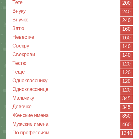
Тете
200
Внуку
240
Внучке
240
Зятю
160
Невестке
160
Свекру
140
Свекрови
140
Тестю
120
Теще
120
Однокласснику
120
Однокласснице
120
Мальчику
345
Девочке
345
Женские имена
850
Мужские имена
460
По профессиям
1340