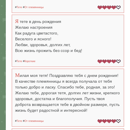
#
Тете
#
От племянницы
Я
тете в день рождения
Желаю настроения
Как радуга цветастого,
Веселого и ясного!
Любви, здоровья, долгих лет,
Всю жизнь прожить без ссор и бед!
#
Тете
#
Короткие
М
илая моя тетя! Поздравляю тебя с днем рождения!
В качестве племянницы я всегда получала от тебя
только добро и ласку. Спасибо тебе, родная, за это!
Желаю тебе, дорогая тетя, долгих лет жизни, крепкого
здоровья, достатка и благополучия. Пусть твоя
доброта возвращается тебе в двойном размере, пусть
жизнь будет радостной и интересной!
#
Тете
#
От племянницы