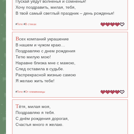
Пускай уйдут волненья и сомненья!
Хочу поздравить, милая, тебя,
В твой самый светлый праздник – день рожденья!
#
Тете
#
В стихах
В
сех компаний украшение
В нашем и чужом краю…
Поздравляю с днем рождения
Тетю милую мою!
Наравне близка мне с мамою,
След оставила в судьбе.
Распрекрасной жизнью самою
Я желаю жить тебе!
#
Тете
#
От племянницы
Т
ётя, милая моя,
Поздравляю я тебя.
С днём рождения дорогая,
Счастья много я желаю.