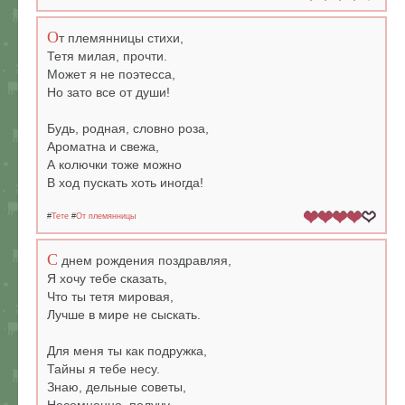
О
т племянницы стихи,
Тетя милая, прочти.
Может я не поэтесса,
Но зато все от души!
Будь, родная, словно роза,
Ароматна и свежа,
А колючки тоже можно
В ход пускать хоть иногда!
#
Тете
#
От племянницы
С
днем рождения поздравляя,
Я хочу тебе сказать,
Что ты тетя мировая,
Лучше в мире не сыскать.
Для меня ты как подружка,
Тайны я тебе несу.
Знаю, дельные советы,