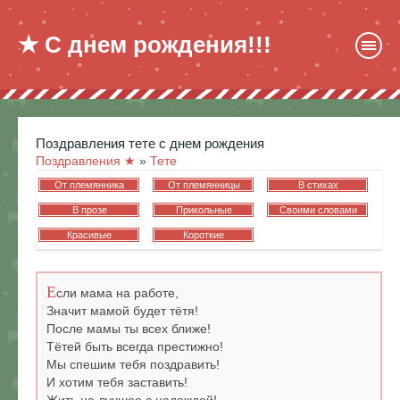
★ С днем рождения!!!
поздравления тете с днем рождения
Поздравления ★
»
Тете
От племянника
От племянницы
В стихах
В прозе
Прикольные
Своими словами
Красивые
Короткие
Е
сли мама на работе,
Значит мамой будет тётя!
После мамы ты всех ближе!
Тётей быть всегда престижно!
Мы спешим тебя поздравить!
И хотим тебя заставить!