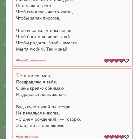
Пожелаю я всего.
Чтоб смеялась часто-часто,
Чтобы запах пирогов,
Чтоб веселье, чтобы песни,
Чтоб богатства через край.
Чтобы радость. Чтобы вместе.
Мы тя любим. Так и знай.
#
Тете
#
От племянника
Т
етя милая моя,
Поздравляю я тебя.
Очень крепко обнимаю
И здоровья лишь желаю.
Будь счастливой ты всегда,
Не печалься никогда.
«С днем рождения!» — говорю.
Знай, что я тебя люблю.
#
Тете
#
В стихах