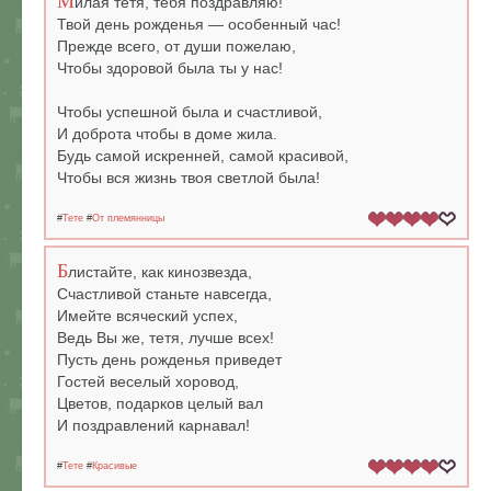
М
илая тетя, тебя поздравляю!
Твой день рожденья — особенный час!
Прежде всего, от души пожелаю,
Чтобы здоровой была ты у нас!
Чтобы успешной была и счастливой,
И доброта чтобы в доме жила.
Будь самой искренней, самой красивой,
Чтобы вся жизнь твоя светлой была!
#
Тете
#
От племянницы
Б
листайте, как кинозвезда,
Счастливой станьте навсегда,
Имейте всяческий успех,
Ведь Вы же, тетя, лучше всех!
Пусть день рожденья приведет
Гостей веселый хоровод,
Цветов, подарков целый вал
И поздравлений карнавал!
#
Тете
#
Красивые