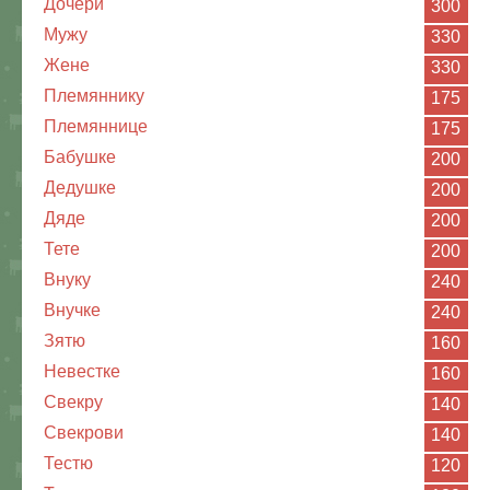
Дочери
300
Мужу
330
Жене
330
Племяннику
175
Племяннице
175
Бабушке
200
Дедушке
200
Дяде
200
Тете
200
Внуку
240
Внучке
240
Зятю
160
Невестке
160
Свекру
140
Свекрови
140
Тестю
120