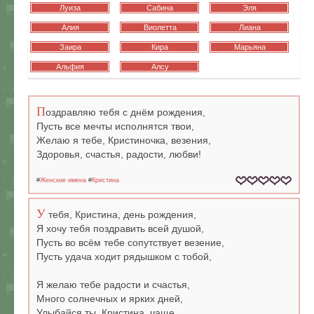
Луиза
Сабина
Эля
Алия
Виолетта
Лиана
Заира
Кира
Марьяна
Альфия
Алсу
П
оздравляю тебя с днём рождения,
Пусть все мечты исполнятся твои,
Желаю я тебе, Кристиночка, везения,
Здоровья, счастья, радости, любви!
#
Женские имена
#
Кристина
У
тебя, Кристина, день рождения,
Я хочу тебя поздравить всей душой,
Пусть во всём тебе сопутствует везение,
Пусть удача ходит рядышком с тобой,
Я желаю тебе радости и счастья,
Много солнечных и ярких дней,
Улыбайся ты, Кристина, чаще,