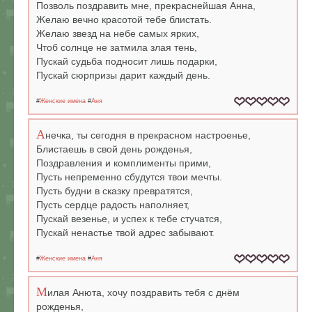
Позволь поздравить мне, прекраснейшая Анна,
Желаю вечно красотой тебе блистать.
Желаю звезд на небе самых ярких,
Чтоб солнце не затмила злая тень,
Пускай судьба подносит лишь подарки,
Пускай сюрпризы дарит каждый день.
#
Женские имена
#
Аня
А
нечка, ты сегодня в прекрасном настроенье,
Блистаешь в свой день рожденья,
Поздравления и комплименты прими,
Пусть непременно сбудутся твои мечты.
Пусть будни в сказку превратятся,
Пусть сердце радость наполняет,
Пускай везенье, и успех к тебе стучатся,
Пускай ненастье твой адрес забывают.
#
Женские имена
#
Аня
М
илая Анюта, хочу поздравить тебя с днём
рожденья,