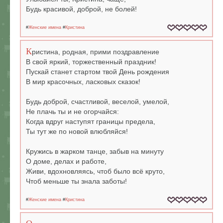
Будь красивой, доброй, не болей!
#
Женские имена
#
Кристина
К
ристина, родная, прими поздравление
В свой яркий, торжественный праздник!
Пускай станет стартом твой День рождения
В мир красочных, ласковых сказок!
Будь доброй, счастливой, веселой, умелой,
Не плачь ты и не огорчайся:
Когда вдруг наступят границы предела,
Ты тут же по новой влюбляйся!
Кружись в жарком танце, забыв на минуту
О доме, делах и работе,
Живи, вдохновляясь, чтоб было всё круто,
Чтоб меньше ты знала заботы!
#
Женские имена
#
Кристина