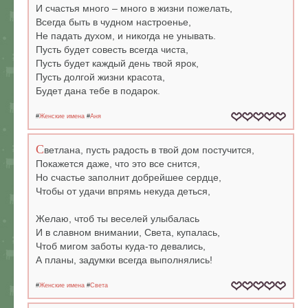
И счастья много – много в жизни пожелать,
Всегда быть в чудном настроенье,
Не падать духом, и никогда не унывать.
Пусть будет совесть всегда чиста,
Пусть будет каждый день твой ярок,
Пусть долгой жизни красота,
Будет дана тебе в подарок.
#
Женские имена
#
Аня
С
ветлана, пусть радость в твой дом постучится,
Покажется даже, что это все снится,
Но счастье заполнит добрейшее сердце,
Чтобы от удачи впрямь некуда деться,
Желаю, чтоб ты веселей улыбалась
И в славном внимании, Света, купалась,
Чтоб мигом заботы куда-то девались,
А планы, задумки всегда выполнялись!
#
Женские имена
#
Света