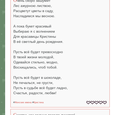
О
чень скоро зашумит
Лес ажурною листвою,
Расцветут цветы в саду,
Насладимся мы весною.
А пока букет красивый
Выбираю я с волнением
Для красавицы Кристины
В её светлый день рождения.
Пусть всё будет превосходно
В твоей жизни молодой,
Одевайся стильно, модно,
Восхищались, чтоб тобой.
Пусть всё будет в шоколаде,
Не печалься, не грусти,
Пусть в судьбе всё будет ладно,
Счастья, радости, любви!
#
Женские имена
#
Кристина
С