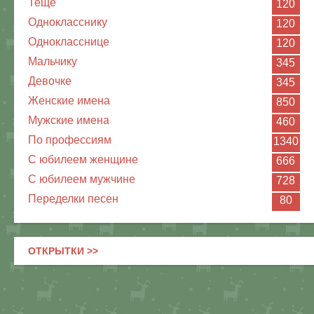
Теще
120
Однокласснику
120
Однокласснице
120
Мальчику
345
Девочке
345
Женские имена
850
Мужские имена
460
По профессиям
1340
С юбилеем женщине
666
С юбилеем мужчине
728
Переделки песен
80
ОТКРЫТКИ >>