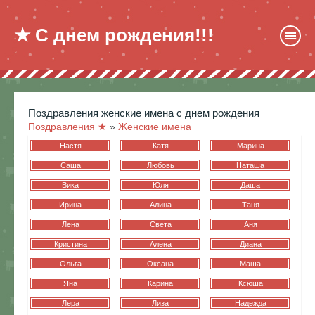
★ С днем рождения!!!
поздравления женские имена с днем рождения
Поздравления ★
»
Женские имена
Настя
Катя
Марина
Саша
Любовь
Наташа
Вика
Юля
Даша
Ирина
Алина
Таня
Лена
Света
Аня
Кристина
Алена
Диана
Ольга
Оксана
Маша
Яна
Карина
Ксюша
Лера
Лиза
Надежда