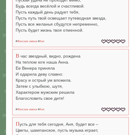
Пускай удача не проходит мимо,
Будь всегда весёлой и счастливой.
Пусть каждый день радует тебя,
Пусть путь твой освещает путеводная звезда,
Пусть все желанья сбудутся непременно,
Пусть будет жизнь твоя отменной.
#
Женские имена
#
Аня
В
час звездный, видно, рождена
На теплом юге наша Анна.
Ее Венера приняла
И одарила деву славно:
Красу и острый ум вложила.
Затем с улыбкою, шутя,
Характером мужским решила
Благословить свое дитя!
#
Женские имена
#
Аня
П
усть для тебя сегодня, Аня, будет все –
Цветы, шампанское, пусть музыка играет,