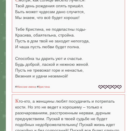
мотри, как солнце весело лучится!
Твой день рождения опять пришёл.
Быть может чудесам дано случится,
Мы знаем, что всё будет хорошо!
Тебе Кристина, не подвластны годы-
Красива, обаятельна, стройна.
Пусть в дом твой не заходит непогода,
И чаша пусть любви будет полна.
Способна ты дарить уют и счастье.
Будь доброй, лаской и нежною женой.
Пусть не тревожат горе и ненастье,
Везения и удачи неземной!
#
Женские имена
#
Кристина
К
то-кто, а женщины любят посудачить и потрепать
кости. Но это не ведет к хорошему – только к
разочарованиям, расстроенным нервам, дурным
предчувствиям. Пускай в твоей судьбе не будет
подобных недоброжелательниц! Пускай жизнь идет
спокойно и без содроганий! Пускай все будет открыто,