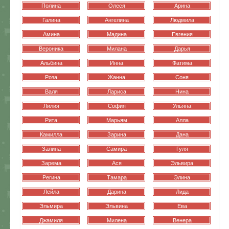
Полина
Олеся
Арина
Галина
Ангелина
Людмила
Амина
Мадина
Евгения
Вероника
Милана
Дарья
Альбина
Инна
Фатима
Роза
Жанна
Соня
Валя
Лариса
Нина
Лилия
София
Ульяна
Рита
Марьям
Алла
Камилла
Зарина
Дана
Залина
Самира
Гуля
Зарема
Ася
Эльвира
Регина
Тамара
Элина
Лейла
Дарина
Лида
Эльмира
Эльвина
Ева
Джамиля
Милена
Венера