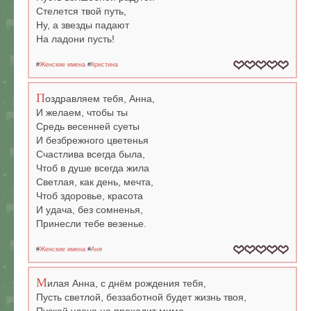
Стелется твой путь,
Ну, а звезды падают
На ладони пусть!
#
Женские имена
#
Кристина
П
оздравляем тебя, Анна,
И желаем, чтобы ты
Средь весенней суеты
И безбрежного цветенья
Счастлива всегда была,
Чтоб в душе всегда жила
Светлая, как день, мечта,
Чтоб здоровье, красота
И удача, без сомненья,
Принесли тебе везенье.
#
Женские имена
#
Аня
М
илая Анна, с днём рождения тебя,
Пусть светлой, беззаботной будет жизнь твоя,