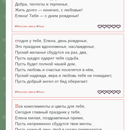
Добра, теплоты и терпенья,
Жить долго — конечно, с любовью!
Елена! Тебя — с днем рожденья!
#
Женские имена
#
Лена
е
годня у тебя, Елена, день рожденья,
Это праздник вдохновенья, наслажденья,
Пускай желанья сбудутся на раз, два,
Пусть щедро одарит тебя судьба.
Пусть будет полной чашей дом,
Пусть любовь и счастье поселятся в нём,
Пускай надежда, вера и любовь тебя не покидают,
Пусть добрый ангел от бед оберегает.
#
Женские имена
#
Лена
В
се комплименты и цветы для тебя,
Сегодня главный праздник у тебя,
Елена милая, поздравленья прими,
Пусть непременно сбудутся твои мечты.
Пусть каждый день твой в сказку превратится,