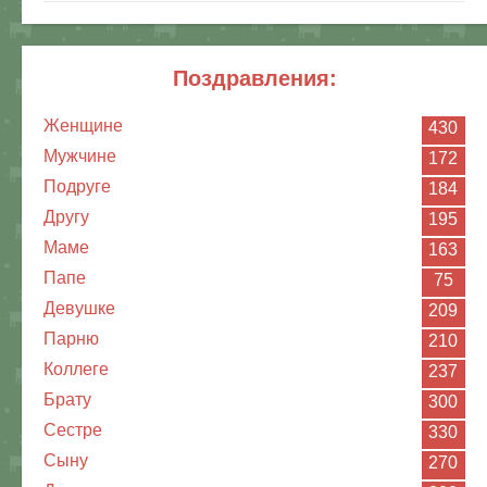
поздравления:
Женщине
430
Мужчине
172
Подруге
184
Другу
195
Маме
163
Папе
75
Девушке
209
Парню
210
Коллеге
237
Брату
300
Сестре
330
Сыну
270