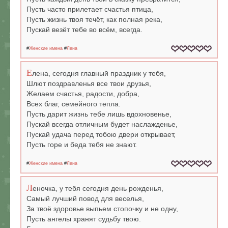
Пусть часто прилетает счастья птица,
Пусть жизнь твоя течёт, как полная река,
Пускай везёт тебе во всём, всегда.
#
Женские имена
#
Лена
Е
лена, сегодня главный праздник у тебя,
Шлют поздравленья все твои друзья,
Желаем счастья, радости, добра,
Всех благ, семейного тепла.
Пусть дарит жизнь тебе лишь вдохновенье,
Пускай всегда отличным будет наслажденье,
Пускай удача перед тобою двери открывает,
Пусть горе и беда тебя не знают.
#
Женские имена
#
Лена
Л
еночка, у тебя сегодня день рожденья,
Самый лучший повод для веселья,
За твоё здоровье выпьем стопочку и не одну,
Пусть ангелы хранят судьбу твою.