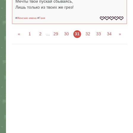
Мечты твои пускай сбываясь,
Лишь только из твоих же грез!
#
Женские имена
#
Таня
«
1
2
...
29
30
31
32
33
34
»