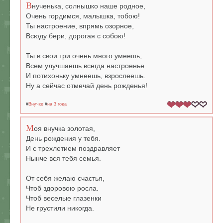
В
нученька, солнышко наше родное,
Очень гордимся, малышка, тобою!
Ты настроение, впрямь озорное,
Всюду бери, дорогая с собою!
Ты в свои три очень много умеешь,
Всем улучшаешь всегда настроенье
И потихоньку умнеешь, взрослеешь.
Ну а сейчас отмечай день рожденья!
#
Внучке
#
на 3 года
М
оя внучка золотая,
День рождения у тебя.
И с трехлетием поздравляет
Нынче вся тебя семья.
От себя желаю счастья,
Чтоб здоровою росла.
Чтоб веселые глазенки
Не грустили никогда.