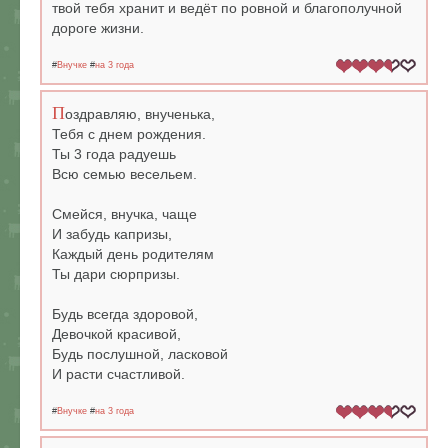
твой тебя хранит и ведёт по ровной и благополучной
дороге жизни.
#
Внучке
#
на 3 года
П
оздравляю, внученька,
Тебя с днем рождения.
Ты 3 года радуешь
Всю семью весельем.
Смейся, внучка, чаще
И забудь капризы,
Каждый день родителям
Ты дари сюрпризы.
Будь всегда здоровой,
Девочкой красивой,
Будь послушной, ласковой
И расти счастливой.
#
Внучке
#
на 3 года