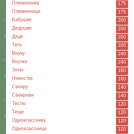
Племяннику
175
Племяннице
175
Бабушке
200
Дедушке
200
Дяде
200
Тете
200
Внуку
240
Внучке
240
Зятю
160
Невестке
160
Свекру
140
Свекрови
140
Тестю
120
Теще
120
Однокласснику
120
Однокласснице
120