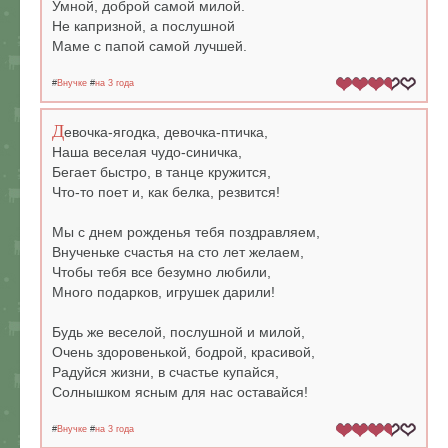
Умной, доброй самой милой.
Не капризной, а послушной
Маме с папой самой лучшей.
#
Внучке
#
на 3 года
Д
евочка-ягодка, девочка-птичка,
Наша веселая чудо-синичка,
Бегает быстро, в танце кружится,
Что-то поет и, как белка, резвится!
Мы с днем рожденья тебя поздравляем,
Внученьке счастья на сто лет желаем,
Чтобы тебя все безумно любили,
Много подарков, игрушек дарили!
Будь же веселой, послушной и милой,
Очень здоровенькой, бодрой, красивой,
Радуйся жизни, в счастье купайся,
Солнышком ясным для нас оставайся!
#
Внучке
#
на 3 года