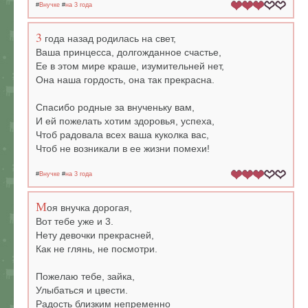
#
Внучке
#
на 3 года
3
года назад родилась на свет,
Ваша принцесса, долгожданное счастье,
Ее в этом мире краше, изумительней нет,
Она наша гордость, она так прекрасна.
Спасибо родные за внученьку вам,
И ей пожелать хотим здоровья, успеха,
Чтоб радовала всех ваша куколка вас,
Чтоб не возникали в ее жизни помехи!
#
Внучке
#
на 3 года
М
оя внучка дорогая,
Вот тебе уже и 3.
Нету девочки прекрасней,
Как не глянь, не посмотри.
Пожелаю тебе, зайка,
Улыбаться и цвести.
Радость близким непременно