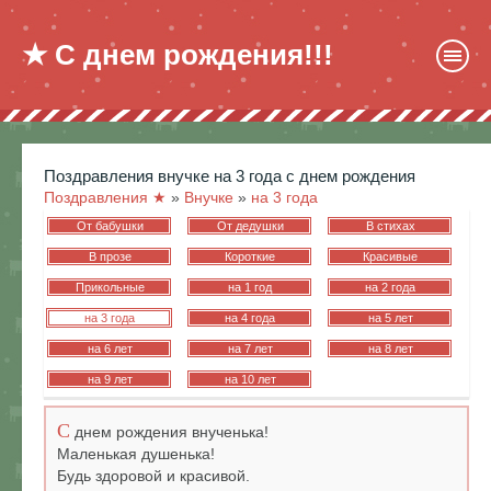
★ С днем рождения!!!
поздравления внучке на 3 года с днем рождения
Поздравления ★
»
Внучке
»
на 3 года
От бабушки
От дедушки
В стихах
В прозе
Короткие
Красивые
Прикольные
на 1 год
на 2 года
на 3 года
на 4 года
на 5 лет
на 6 лет
на 7 лет
на 8 лет
на 9 лет
на 10 лет
С
днем рождения внученька!
Маленькая душенька!
Будь здоровой и красивой.