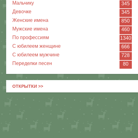
Мальчику
345
Девочке
345
Женские имена
850
Мужские имена
460
По профессиям
1340
С юбилеем женщине
666
С юбилеем мужчине
728
Переделки песен
80
ОТКРЫТКИ >>