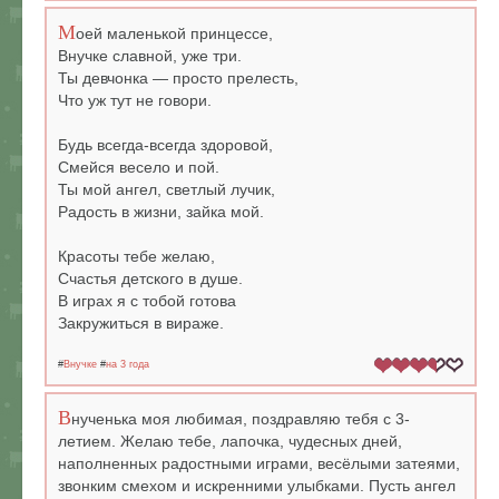
М
оей маленькой принцессе,
Внучке славной, уже три.
Ты девчонка — просто прелесть,
Что уж тут не говори.
Будь всегда-всегда здоровой,
Смейся весело и пой.
Ты мой ангел, светлый лучик,
Радость в жизни, зайка мой.
Красоты тебе желаю,
Счастья детского в душе.
В играх я с тобой готова
Закружиться в вираже.
#
Внучке
#
на 3 года
В
нученька моя любимая, поздравляю тебя с 3-
летием. Желаю тебе, лапочка, чудесных дней,
наполненных радостными играми, весёлыми затеями,
звонким смехом и искренними улыбками. Пусть ангел