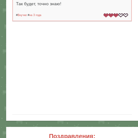
Так будет, точно знаю!
#
Внучке
#
на 3 года
поздравления: