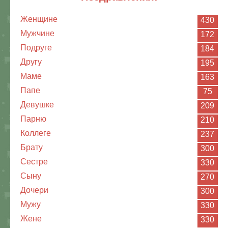
Женщине
430
Мужчине
172
Подруге
184
Другу
195
Маме
163
Папе
75
Девушке
209
Парню
210
Коллеге
237
Брату
300
Сестре
330
Сыну
270
Дочери
300
Мужу
330
Жене
330