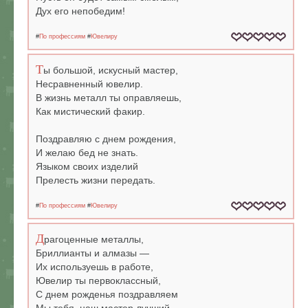
Дух его непобедим!
#
По профессиям
#
Ювелиру
Т
ы большой, искусный мастер,
Несравненный ювелир.
В жизнь металл ты оправляешь,
Как мистический факир.
Поздравляю с днем рождения,
И желаю бед не знать.
Языком своих изделий
Прелесть жизни передать.
#
По профессиям
#
Ювелиру
Д
рагоценные металлы,
Бриллианты и алмазы —
Их используешь в работе,
Ювелир ты первоклассный,
С днем рожденья поздравляем