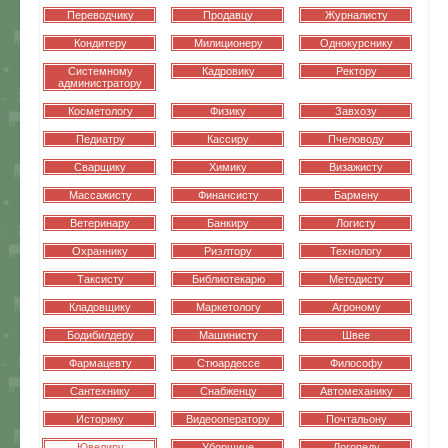
Переводчику
Продавцу
Журналисту
Кондитеру
Милиционеру
Однокурснику
Системному
Кадровику
Ректору
администратору
Косметологу
Физику
Завхозу
Педиатру
Кассиру
Пчеловоду
Сварщику
Химику
Визажисту
Массажисту
Финансисту
Бармену
Ветеринару
Банкиру
Логисту
Охраннику
Риэлтору
Технологу
Таксисту
Библиотекарю
Методисту
Кладовщику
Маркетологу
Агроному
Бодибилдеру
Машинисту
Швее
Фармацевту
Стюардессе
Философу
Сантехнику
Снабженцу
Автомеханику
Историку
Видеооператору
Почтальону
Ювелиру
Уборщице
Логопеду