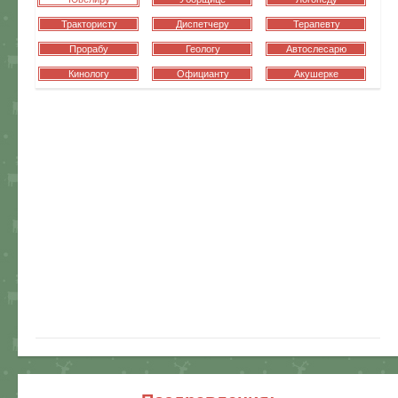
Трактористу
Диспетчеру
Терапевту
Прорабу
Геологу
Автослесарю
Кинологу
Официанту
Акушерке