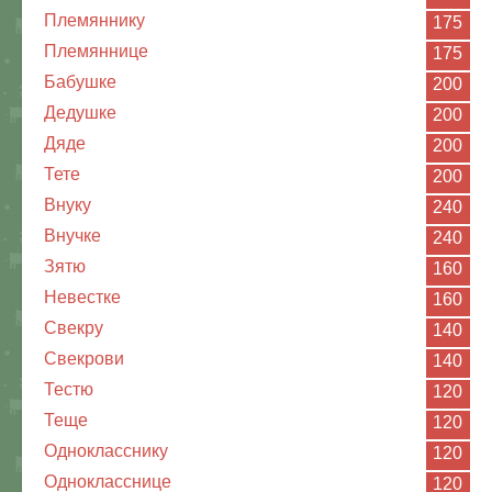
Племяннику
175
Племяннице
175
Бабушке
200
Дедушке
200
Дяде
200
Тете
200
Внуку
240
Внучке
240
Зятю
160
Невестке
160
Свекру
140
Свекрови
140
Тестю
120
Теще
120
Однокласснику
120
Однокласснице
120