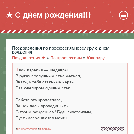
★ С днем рождения!!!
поздравления по профессиям ювелиру с днем
рождения
Поздравления ★
»
По профессиям
»
Ювелиру
Т
вои изделия — шедевры,
В руках послушным стал металл,
Знать, у тебя стальные нервы,
Раз ювелиром лучшим стал.
Работа эта кропотлива,
За ней часы проводишь ты.
С твоим рожденьем! Будь счастливым,
Пусть исполняются мечты!
#
По профессиям
#
Ювелиру