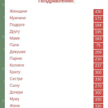
поздравления:
Женщине
430
Мужчине
172
Подруге
184
Другу
195
Маме
163
Папе
75
Девушке
209
Парню
210
Коллеге
237
Брату
300
Сестре
330
Сыну
270
Дочери
300
Мужу
330
Жене
330