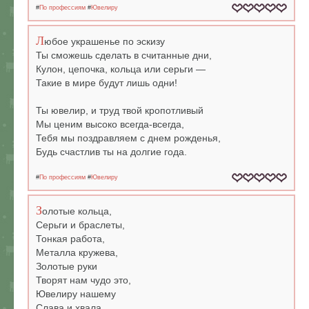
#
По профессиям
#
Ювелиру
Л
юбое украшенье по эскизу
Ты сможешь сделать в считанные дни,
Кулон, цепочка, кольца или серьги —
Такие в мире будут лишь одни!
Ты ювелир, и труд твой кропотливый
Мы ценим высоко всегда-всегда,
Тебя мы поздравляем с днем рожденья,
Будь счастлив ты на долгие года.
#
По профессиям
#
Ювелиру
З
олотые кольца,
Серьги и браслеты,
Тонкая работа,
Металла кружева,
Золотые руки
Творят нам чудо это,
Ювелиру нашему
Слава и хвала.