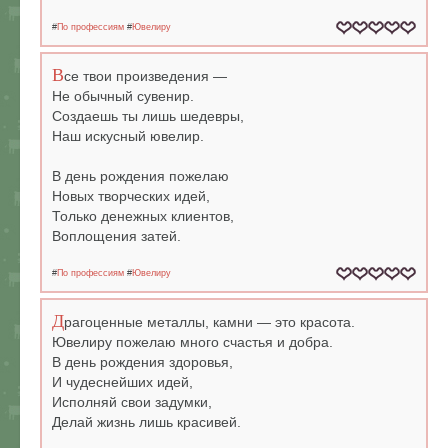
#
По профессиям
#
Ювелиру
В
се твои произведения —
Не обычный сувенир.
Создаешь ты лишь шедевры,
Наш искусный ювелир.
В день рождения пожелаю
Новых творческих идей,
Только денежных клиентов,
Воплощения затей.
#
По профессиям
#
Ювелиру
Д
рагоценные металлы, камни — это красота.
Ювелиру пожелаю много счастья и добра.
В день рождения здоровья,
И чудеснейших идей,
Исполняй свои задумки,
Делай жизнь лишь красивей.