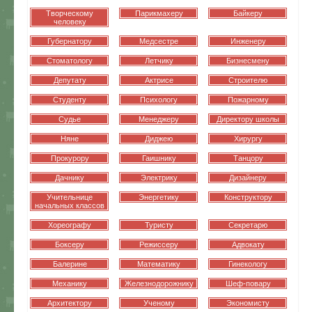
Творческому
Парикмахеру
Байкеру
человеку
Губернатору
Медсестре
Инженеру
Стоматологу
Летчику
Бизнесмену
Депутату
Актрисе
Строителю
Студенту
Психологу
Пожарному
Судье
Менеджеру
Директору школы
Няне
Диджею
Хирургу
Прокурору
Гаишнику
Танцору
Дачнику
Электрику
Дизайнеру
Учительнице
Энергетику
Конструктору
начальных классов
Хореографу
Туристу
Секретарю
Боксеру
Режиссеру
Адвокату
Балерине
Математику
Гинекологу
Механику
Железнодорожнику
Шеф-повару
Архитектору
Ученому
Экономисту