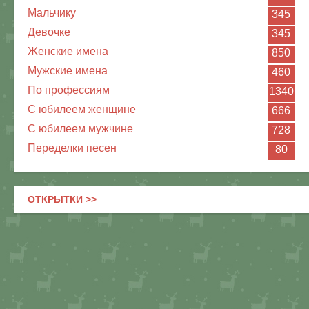
Мальчику
345
Девочке
345
Женские имена
850
Мужские имена
460
По профессиям
1340
С юбилеем женщине
666
С юбилеем мужчине
728
Переделки песен
80
ОТКРЫТКИ >>