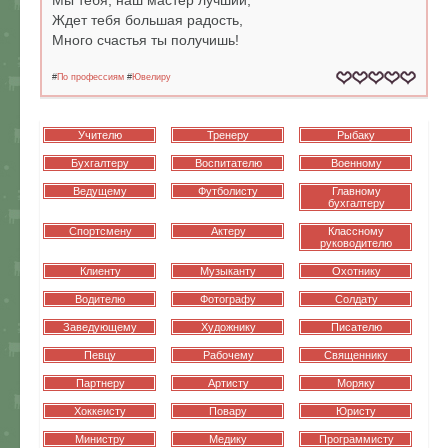
Мы тебя, наш мастер лучший,
Ждет тебя большая радость,
Много счастья ты получишь!
#
По профессиям
#
Ювелиру
Учителю
Тренеру
Рыбаку
Бухгалтеру
Воспитателю
Военному
Ведущему
Футболисту
Главному
бухгалтеру
Спортсмену
Актеру
Классному
руководителю
Клиенту
Музыканту
Охотнику
Водителю
Фотографу
Солдату
Заведующему
Художнику
Писателю
Певцу
Рабочему
Священнику
Партнеру
Артисту
Моряку
Хоккеисту
Повару
Юристу
Министру
Медику
Программисту