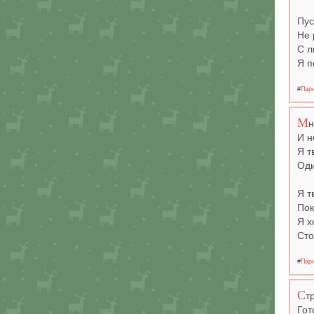
Пус
Не 
С л
Я п
#
Пар
М
н
И н
Я т
Оди
Я т
Пок
Я х
Сто
#
Пар
С
т
Гот