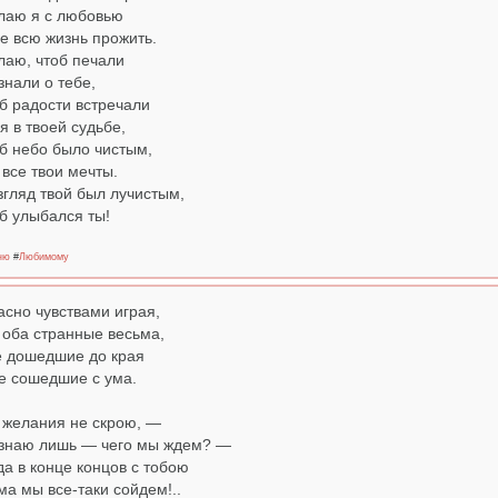
аю я с любовью
е всю жизнь прожить.
аю, чтоб печали
знали о тебе,
б радости встречали
я в твоей судьбе,
б небо было чистым,
 все твои мечты.
згляд твой был лучистым,
б улыбался ты!
ню
#
Любимому
асно чувствами играя,
оба странные весьма,
 дошедшие до края
е сошедшие с ума.
 желания не скрою, —
знаю лишь — чего мы ждем? —
да в конце концов с тобою
ма мы все-таки сойдем!..