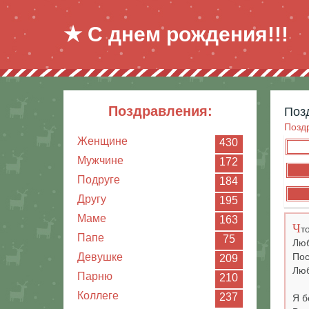
★ С днем рождения!!!
поздравления:
по
Позд
Женщине
430
Мужчине
172
Подруге
184
Другу
195
Маме
163
Ч
т
Папе
75
Люб
Девушке
Пос
209
Люб
Парню
210
Коллеге
237
Я б