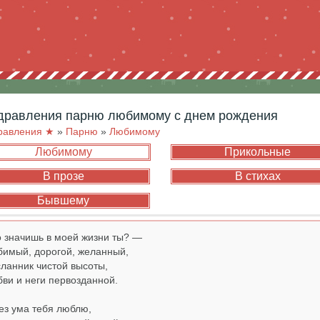
здравления парню любимому с днем рождения
равления ★
»
Парню
»
Любимому
Любимому
Прикольные
В прозе
В стихах
Бывшему
о значишь в моей жизни ты? —
имый, дорогой, желанный,
ланник чистой высоты,
ви и неги первозданной.
ез ума тебя люблю,