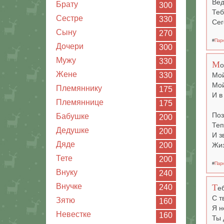
Вед
Брату
300
Теб
Сестре
330
Сег
Сыну
270
#
Пар
Дочери
300
Мужу
330
М
о
Жене
330
Мой
Мой
Племяннику
175
И в
Племяннице
175
Поз
Бабушке
200
Теп
Дедушке
200
И з
Дяде
200
Жиз
Тете
200
#
Пар
Внуку
240
Т
Внучке
240
е
С т
Зятю
160
Я н
Невестке
160
Ты 