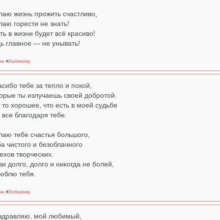
аю жизнь прожить счастливо,
аю горести не знать!
ть в жизни будет всё красиво!
ь главное — не унывать!
ню
#
Любимому
асибо тебе за тепло и покой,
орые ты излучаешь своей добротой.
 то хорошее, что есть в моей судьбе
 все благодаря тебе.
аю тебе счастья большого,
а чистого и безоблачного
ехов творческих.
и долго, долго и никогда не болей,
юблю тебя.
ню
#
Любимому
здравляю, мой любимый,