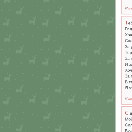
#
Пар
Т
е
Род
Хоч
Спа
За 
Тер
За 
И з
Хоч
За 
В т
Я у
#
Пар
С
д
Мой
Сил
Вку