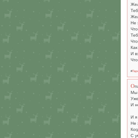
Жел
Теб
Жел
Не 
Что
Теб
Что
Как
И в
Что
#
Пар
О
п
Мы 
Уже
И н
И я
Не 
Ког
С у