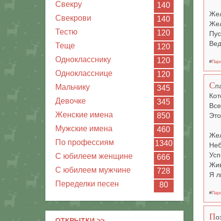
Свекру
140
Жел
Свекрови
140
Жел
Тестю
120
Пус
Вед
Теще
120
Однокласснику
120
#
Пар
Однокласснице
120
С
п
Мальчику
345
Кот
Девочке
345
Все
Женские имена
850
Это
Мужские имена
460
Жел
По профессиям
1340
Неб
Усп
С юбилеем женщине
666
Жив
С юбилеем мужчине
728
Я л
Переделки песен
80
#
Пар
П
о
ОТКРЫТКИ >>