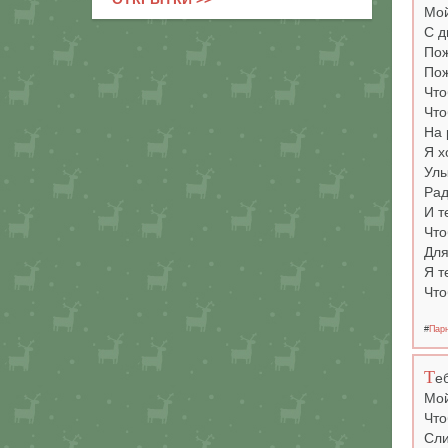
Мой
С д
Пож
Пож
Что
Что
На 
Я х
Улы
Рад
И т
Что
Для
Я т
Что
#
Пар
Т
е
Мой
Что
Сли