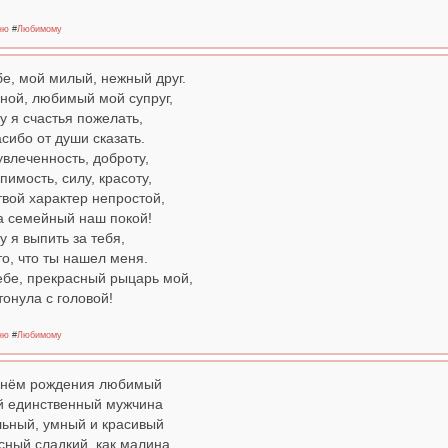
ню
#
Любимому
бе, мой милый, нежный друг.
ной, любимый мой супруг,
у я счастья пожелать,
сибо от души сказать.
увлеченность, доброту,
пимость, силу, красоту,
твой характер непростой,
а семейный наш покой!
у я выпить за тебя,
то, что ты нашел меня.
ебе, прекрасный рыцарь мой,
тонула с головой!
ню
#
Любимому
нём рождения любимый
 единственный мужчина
ьный, умный и красивый
сный сладкий, как малина