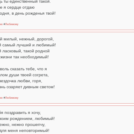
ь ты единственный такой.
е я сердце отдаю
одня, в день рожденья твой!
ню
#
Любимому
й милый, нежный, дорогой,
 самый лучший и любимый!
 ласковый, такой родной
 жизни так необходимый!
воль сказать тебе, что я
лом души твоей согрета,
вездочка любви, горя,
нь озаряет дивным светом!
ню
#
Любимому
бя поздравить я хочу,
воим рождением, любимый!
ежно, нежно прошепчу,
для меня неповторимый!