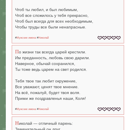
Чтоб ты любил, и был любимым,
Чтоб все сложилось у тебя прекрасно,
Чтоб был всегда для всех необходимым,
Чтобы труды все были ненапрасные.
#
Мужские имена
#
Николай
П
о жизни так всегда царей крестили.
Им преданность, любовь свою дарили.
Наверное, обычай сохранился,
Ты тоже ведь царем на свет родился.
Тебя твое так любит окружение,
Все уважают, ценят твое мнение.
На всё, пожалуй, будет твоя воля.
Прими же поздравленья наши, Коля!
#
Мужские имена
#
Николай
Н
иколай — отличный парень:
Замечательный он друг,