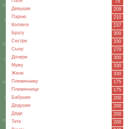
Папе
75
Девушке
209
Парню
210
Коллеге
237
Брату
300
Сестре
330
Сыну
270
Дочери
300
Мужу
330
Жене
330
Племяннику
175
Племяннице
175
Бабушке
200
Дедушке
200
Дяде
200
Тете
200