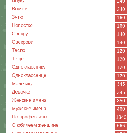
Внуку
240
Внучке
240
Зятю
160
Невестке
160
Свекру
140
Свекрови
140
Тестю
120
Теще
120
Однокласснику
120
Однокласснице
120
Мальчику
345
Девочке
345
Женские имена
850
Мужские имена
460
По профессиям
1340
С юбилеем женщине
666