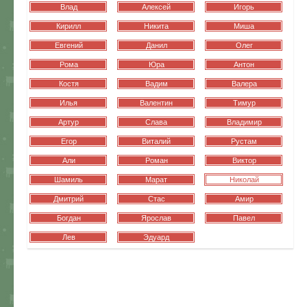
Влад
Алексей
Игорь
Кирилл
Никита
Миша
Евгений
Данил
Олег
Рома
Юра
Антон
Костя
Вадим
Валера
Илья
Валентин
Тимур
Артур
Слава
Владимир
Егор
Виталий
Рустам
Али
Роман
Виктор
Шамиль
Марат
Николай
Дмитрий
Стас
Амир
Богдан
Ярослав
Павел
Лев
Эдуард