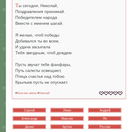
Т
ы сегодня, Николай,
Поздравления принимай.
Победителем народа
Вместе с именем шагай.
Я желаю, чтоб победы
Добивался ты во всем,
И удача засыпала
Тебя звездным, чтоб дождем.
Пусть звучат тебе фанфары,
Путь салюты освещают,
Птица счастья над тобою
Крыльев пусть не опускает.
#
Мужские имена
#
Николай
Сергей
Иван
Андрей
Александр
Максим
Ян
Денис
Артем
Руслан