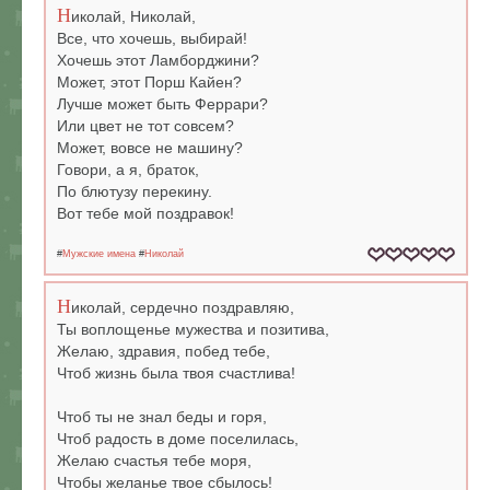
Н
иколай, Николай,
Все, что хочешь, выбирай!
Хочешь этот Ламборджини?
Может, этот Порш Кайен?
Лучше может быть Феррари?
Или цвет не тот совсем?
Может, вовсе не машину?
Говори, а я, браток,
По блютузу перекину.
Вот тебе мой поздравок!
#
Мужские имена
#
Николай
Н
иколай, сердечно поздравляю,
Ты воплощенье мужества и позитива,
Желаю, здравия, побед тебе,
Чтоб жизнь была твоя счастлива!
Чтоб ты не знал беды и горя,
Чтоб радость в доме поселилась,
Желаю счастья тебе моря,
Чтобы желанье твое сбылось!