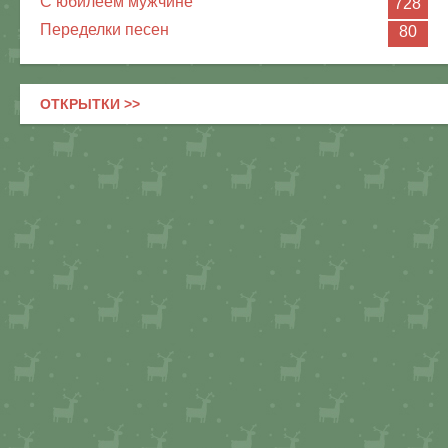
С юбилеем мужчине
728
Переделки песен
80
ОТКРЫТКИ >>