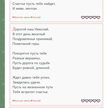
Счастье пусть тебя найдет,
И живи, мечтая.
#
Мужские имена
#
Николай
Д
орогой наш Николай,
В этот день веселый
Поздравленья принимай,
Пожеланий горы.
Покорятся пусть тебе
Разные вершины,
Пусть дорога по судьбе
Будет ровной, длинной.
Ждет давно тебя успех,
Заждалась удача.
Пусть на жизненном пути
Тебя встретит счастье.
#
Мужские имена
#
Николай