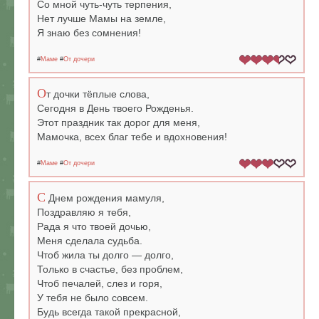
Со мной чуть-чуть терпения,
Нет лучше Мамы на земле,
Я знаю без сомнения!
#
Маме
#
От дочери
О
т дочки тёплые слова,
Сегодня в День твоего Рожденья.
Этот праздник так дорог для меня,
Мамочка, всех благ тебе и вдохновения!
#
Маме
#
От дочери
С
Днем рождения мамуля,
Поздравляю я тебя,
Рада я что твоей дочью,
Меня сделала судьба.
Чтоб жила ты долго — долго,
Только в счастье, без проблем,
Чтоб печалей, слез и горя,
У тебя не было совсем.
Будь всегда такой прекрасной,