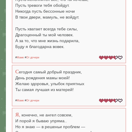
Пусть тревоги тебя обойдут.
Никогда пусть бессонные ночи
В твои двери, мамуль, не войдут.
Пусть хватает всегда тебе силы,
Драгоценный ты мой человек.
А за то, что мне жизнь подарила,
Буду я благодарна вовек.
#
Маме
#
От дочери
С
егодня самый добрый праздник,
День рождения мамы моей!
Желаю здоровья, улыбок приятных
Ты самая лучшая из матерей!
#
Маме
#
От дочери
Я,
конечно, не ангел совсем,
И порой я бываю упряма..
Но я знаю — в решеньи проблем —