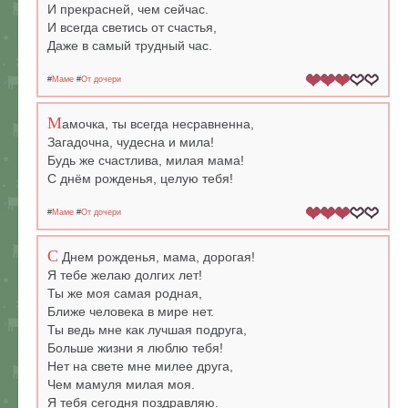
И прекрасней, чем сейчас.
И всегда светись от счастья,
Даже в самый трудный час.
#
Маме
#
От дочери
М
амочка, ты всегда несравненна,
Загадочна, чудесна и мила!
Будь же счастлива, милая мама!
С днём рожденья, целую тебя!
#
Маме
#
От дочери
С
Днем рожденья, мама, дорогая!
Я тебе желаю долгих лет!
Ты же моя самая родная,
Ближе человека в мире нет.
Ты ведь мне как лучшая подруга,
Больше жизни я люблю тебя!
Нет на свете мне милее друга,
Чем мамуля милая моя.
Я тебя сегодня поздравляю.