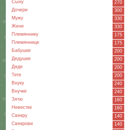
Сыну
270
Дочери
300
Мужу
330
Жене
330
Племяннику
175
Племяннице
175
Бабушке
200
Дедушке
200
Дяде
200
Тете
200
Внуку
240
Внучке
240
Зятю
160
Невестке
160
Свекру
140
Свекрови
140