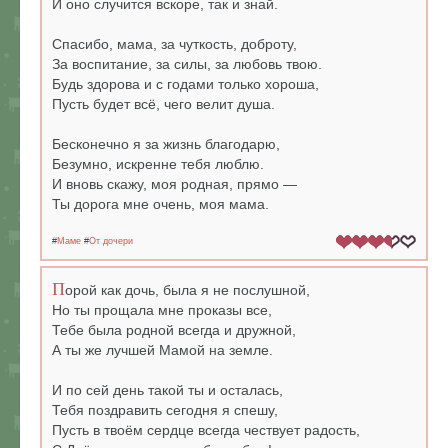
И оно случится вскоре, так и знай.
Спасибо, мама, за чуткость, доброту,
За воспитание, за силы, за любовь твою.
Будь здорова и с годами только хороша,
Пусть будет всё, чего велит душа.
Бесконечно я за жизнь благодарю,
Безумно, искренне тебя люблю.
И вновь скажу, моя родная, прямо —
Ты дорога мне очень, моя мама.
#
Маме
#
От дочери
П
орой как дочь, была я не послушной,
Но ты прощала мне проказы все,
Тебе была родной всегда и дружной,
А ты же лучшей Мамой на земле.
И по сей день такой ты и осталась,
Тебя поздравить сегодня я спешу,
Пусть в твоём сердце всегда чествует радость,