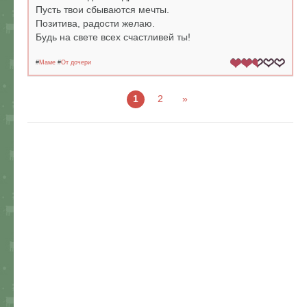
Пусть твои сбываются мечты.
Позитива, радости желаю.
Будь на свете всех счастливей ты!
#
Маме
#
От дочери
1
2
»