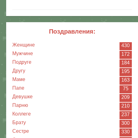
поздравления:
Женщине
430
Мужчине
172
Подруге
184
Другу
195
Маме
163
Папе
75
Девушке
209
Парню
210
Коллеге
237
Брату
300
Сестре
330