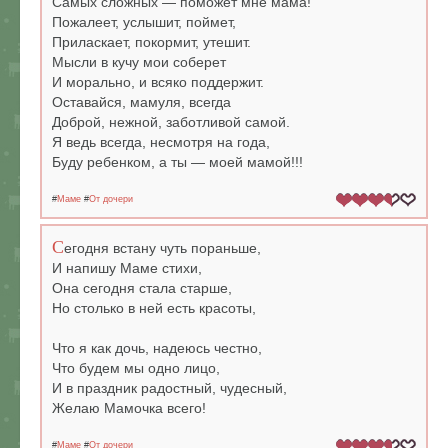
Самых сложных — поможет мне мама!
Пожалеет, услышит, поймет,
Приласкает, покормит, утешит.
Мысли в кучу мои соберет
И морально, и всяко поддержит.
Оставайся, мамуля, всегда
Доброй, нежной, заботливой самой.
Я ведь всегда, несмотря на года,
Буду ребенком, а ты — моей мамой!!!
#
Маме
#
От дочери
С
егодня встану чуть пораньше,
И напишу Маме стихи,
Она сегодня стала старше,
Но столько в ней есть красоты,
Что я как дочь, надеюсь честно,
Что будем мы одно лицо,
И в праздник радостный, чудесный,
Желаю Мамочка всего!
#
Маме
#
От дочери