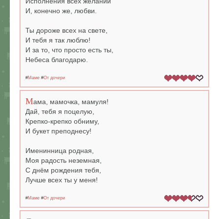
Исполнения всех желаний
И, конечно же, любви.
Ты дороже всех на свете,
И тебя я так люблю!
И за то, что просто есть ты,
Небеса благодарю.
#
Маме
#
От дочери
М
ама, мамочка, мамуля!
Дай, тебя я поцелую,
Крепко-крепко обниму,
И букет преподнесу!
Именинница родная,
Моя радость неземная,
С днём рождения тебя,
Лучше всех ты у меня!
#
Маме
#
От дочери