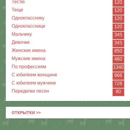
Тестю
120
Теще
120
Однокласснику
120
Однокласснице
120
Мальчику
345
Девочке
345
Женские имена
850
Мужские имена
460
По профессиям
1340
С юбилеем женщине
666
С юбилеем мужчине
728
Переделки песен
80
ОТКРЫТКИ >>