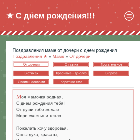
★ С днем рождения!!!
поздравления маме от дочери с днем рождения
Поздравления ★
»
Маме
»
От дочери
От дочери
От сына
Трогательное
В стихах
Красивые - до слез
В прозе
Своими словами
Короткие смс
М
оя мамочка родная,
С днем рождения тебя!
От души тебе желаю
Море счастья и тепла.
Пожелать хочу здоровья,
Силы духа, красоты,