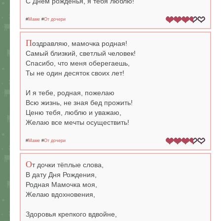
С Днём рожденья, я тебя люблю!
#
Маме
#
От дочери
П
оздравляю, мамочка родная!
Самый близкий, светлый человек!
Спасибо, что меня оберегаешь,
Ты не один десяток своих лет!
И я тебе, родная, пожелаю
Всю жизнь, не зная бед прожить!
Ценю тебя, люблю и уважаю,
Желаю все мечты осуществить!
#
Маме
#
От дочери
О
т дочки тёплые слова,
В дату Дня Рождения,
Родная Мамочка моя,
Желаю вдохновения,
Здоровья крепкого вдвойне,