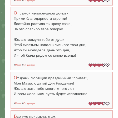
#
Маме
#
От дочери
О
т самой непослушной дочки -
Прими благодарности строчки!
Достойно растила ты кроху свою,
За это спасибо тебе говорю!
Желаю мамуля тебе от души,
Чтоб счастьем наполнились все твои дни,
Чтоб ты молодела день ото дня,
И чтоб была рядом со мною всегда!
#
Маме
#
От дочери
О
т дочки любящий праздничный "привет",
Моя Мама, с датой Дня Рождения!
Желаю жить тебе много-много лет,
И всем желаниям пусть будет исполнение!
#
Маме
#
От дочери
В
се уже привыкли, мам,