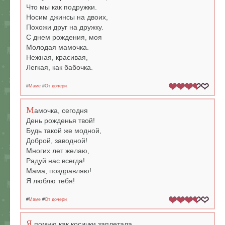
Что мы как подружки.
Носим джинсы на двоих,
Похожи друг на дружку.
С днем рождения, моя
Молодая мамочка.
Нежная, красивая,
Легкая, как бабочка.
#
Маме
#
От дочери
М
амочка, сегодня
День рожденья твой!
Будь такой же модной,
Доброй, заводной!
Многих лет желаю,
Радуй нас всегда!
Мама, поздравляю!
Я люблю тебя!
#
Маме
#
От дочери
Я
помню как косички заплетала,