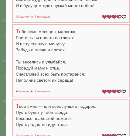
И в будущем ждет пускай много побед!
#
Мальчику
#
c 7 месяцами
Т
ебе семь месяцев, малютка,
Растешь ты просто на глазах.
И в эту славную минутку
Забудь о плаче и слезах.
Ты веселись и улыбайся,
Порадуй маму и отца.
Счастливей всех быть постарайся,
Наполнив светом их сердца!
#
Мальчику
#
c 7 месяцами
Т
вой смех — для всех лучший подарок.
Пусть будет у тебя всегда:
Веселье, шалостей немало.
Пусть радостно идут года.
#
Мальчику
#
c 7 месяцами