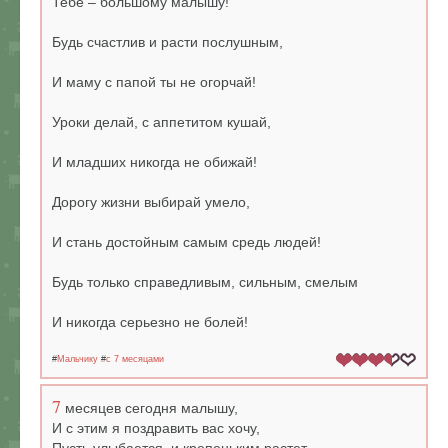
Тебе – большому малышу!
Будь счастлив и расти послушным,
И маму с папой ты не огорчай!
Уроки делай, с аппетитом кушай,
И младших никогда не обижай!
Дорогу жизни выбирай умело,
И стань достойным самым средь людей!
Будь только справедливым, сильным, смелым
И никогда серьезно не болей!
#
Мальчику
#
c 7 месяцами
7
месяцев сегодня малышу,
И с этим я поздравить вас хочу,