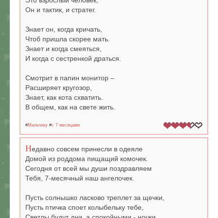
Это взрослый человек,
Он и тактик, и стратег.
Знает он, когда кричать,
Чтоб пришла скорее мать.
Знает и когда смеяться,
И когда с сестренкой драться.
Смотрит в папин монитор –
Расширяет кругозор,
Знает, как кота схватить.
В общем, как на свете жить.
#
Мальчику
#
c 7 месяцами
Н
едавно совсем принесли в одеяле
Домой из роддома пищащий комочек.
Сегодня от всей мы души поздравляем
Тебя, 7-месячный наш ангелочек.
Пусть солнышко ласково треплет за щечки,
Пусть птичка споет колыбельку тебе,
Светлы будут дни, а спокойными - ночки.