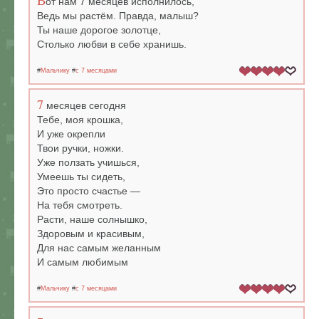
В
от нам 7 месяцев исполнилось,
Ведь мы растём. Правда, малыш?
Ты наше дорогое золотце,
Столько любви в себе хранишь.
#
Мальчику
#
c 7 месяцами
7
месяцев сегодня
Тебе, моя крошка,
И уже окрепли
Твои ручки, ножки.
Уже ползать учишься,
Умеешь ты сидеть,
Это просто счастье —
На тебя смотреть.
Расти, наше солнышко,
Здоровым и красивым,
Для нас самым желанным
И самым любимым
#
Мальчику
#
c 7 месяцами