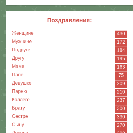
поздравления:
Женщине
430
Мужчине
172
Подруге
184
Другу
195
Маме
163
Папе
75
Девушке
209
Парню
210
Коллеге
237
Брату
300
Сестре
330
Сыну
270
Дочери