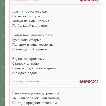
К
ак на троне, он сидит
На высоком стуле.
Только ложками гремит
По большой кастрюле.
Любит наш малыш играть
Кухонною утварью,
Пальцем в каше ковырять
С молодецкой удалью.
Видно, поваром ему
Становится надо –
Будет в сладком весь крему
И с едою рядом.
#
Мальчику
#
c 7 месяцами
С
емь месяцев назад родился
Ты, наш ребенок, наш малыш,
Сегодня праздник отмечаем,