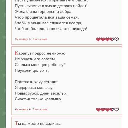
Пусть улыбается, и крепеньким растет,
Пусть счастье в жизни деточка найдет!
Желаю вам терпенья и добра,
Чтоб процветала вся ваша семья,
Чтобы малыш вас слушался всегда,
Чтоб не болело ваше счастье никогда!
#
Мальчику
#
c 7 месяцами
К
арапуз подрос немножко,
Не узнать его совсем.
Сколько месяцев ребенку?
Неужели целых 7.
Пожелать хочу сегодня
Я здоровья малышу.
Новых зубок, дней веселых,
Счастья только крепышу.
#
Мальчику
#
c 7 месяцами
Т
ы на месте не сидишь,