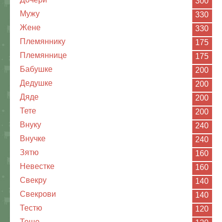
300
Мужу
330
Жене
330
Племяннику
175
Племяннице
175
Бабушке
200
Дедушке
200
Дяде
200
Тете
200
Внуку
240
Внучке
240
Зятю
160
Невестке
160
Свекру
140
Свекрови
140
Тестю
120
Теще