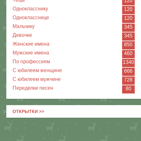
120
Однокласснику
120
Однокласснице
120
Мальчику
345
Девочке
345
Женские имена
850
Мужские имена
460
По профессиям
1340
С юбилеем женщине
666
С юбилеем мужчине
728
Переделки песен
80
ОТКРЫТКИ >>