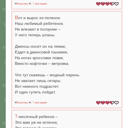
#
Мальчику
#
c 7 месяцами
В
от и вырос из пеленок
Наш любимый ребятенок.
Не влезает в ползунки –
У него теперь штаны.
Джинсы носит он на лямке,
Ездит в джинсовой панамке,
На ногах кроссовки ловки,
Вместо кофточки – ветровка.
Что тут скажешь – модный парень.
Не хватает лишь гитары.
Вот немного подрастет
И один гулять пойдет.
#
Мальчику
#
c 7 месяцами
7
-месячный ребенок –
Это вам уж не котенок,