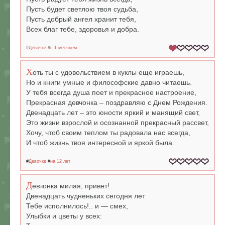
Пусть будет светлою твоя судьба,
Пусть добрый ангел хранит тебя,
Всех благ тебе, здоровья и добра.
#
Девочке
#
c 1 месяцем
Х
оть ты с удовольствием в куклы еще играешь,
Но и книги умные и философские давно читаешь.
У тебя всегда душа поет и прекрасное настроение,
Прекрасная девчонка – поздравляю с Днем Рождения.
Двенадцать лет – это юности яркий и манящий свет,
Это жизни взрослой и осознанной прекрасный рассвет,
Хочу, чтоб своим теплом ты радовала нас всегда,
И чтоб жизнь твоя интересной и яркой была.
#
Девочке
#
на 12 лет
Д
евчонка милая, привет!
Двенадцать чудненьких сегодня лет
Тебе исполнилось!.. и — смех,
Улыбки и цветы у всех: