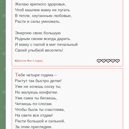
Желаю крепкого здоровья,
Чтоб кашлем маму не пугать.
В тепле, окутанным любовью,
Расти и силы умножать.
Энергию свою большую
Родным своим всегда дарить.
И маму с папой в миг печальный
Своей улыбкой веселить!
#
Девочке
#
на 4 годика
Т
ебе четыре годика –
Растут так быстро детки!
Уже не хочешь соску ты,
Но жалуешь конфетки.
Уже сама ты бегаешь,
Читаешь по слогам.
Чтобы была ты счастлива,
На свете все отдам!
Расти большой и сильной,
За этим приглядим.