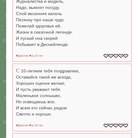
Журналистка и модель,
Надо, вымоет посуду.
Спой весенняя капель
Песенку про наше чудо.
Пожелай здоровья ей,
Жизни в сказочной легенде.
И пускай она скорей
Побывает в Диснейленде.
#
Девочке
#
на 10 лет
С
10-летием тебя поздравляю,
Оставайся такой же всегда,
Хороших оценок желаю,
И пусть уважают тебя.
Маленькое солнышко,
Но освещаешь все,
И всем кто сейчас рядом
Светло и хорошо.
#
Девочке
#
на 10 лет