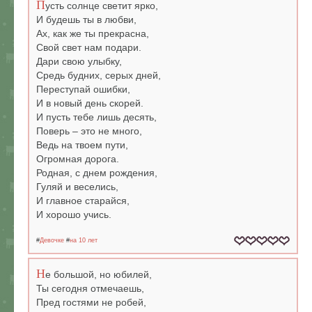
П
усть солнце светит ярко,
И будешь ты в любви,
Ах, как же ты прекрасна,
Свой свет нам подари.
Дари свою улыбку,
Средь будних, серых дней,
Переступай ошибки,
И в новый день скорей.
И пусть тебе лишь десять,
Поверь – это не много,
Ведь на твоем пути,
Огромная дорога.
Родная, с днем рождения,
Гуляй и веселись,
И главное старайся,
И хорошо учись.
#
Девочке
#
на 10 лет
Н
е большой, но юбилей,
Ты сегодня отмечаешь,
Пред гостями не робей,