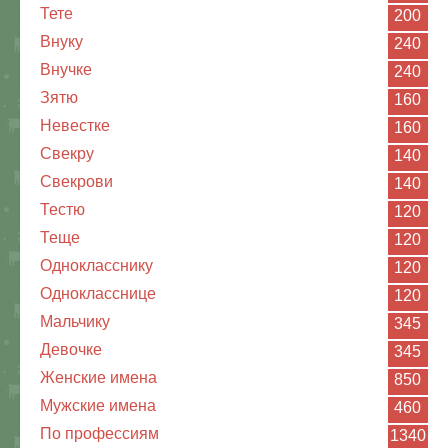
Тете
200
Внуку
240
Внучке
240
Зятю
160
Невестке
160
Свекру
140
Свекрови
140
Тестю
120
Теще
120
Однокласснику
120
Однокласснице
120
Мальчику
345
Девочке
345
Женские имена
850
Мужские имена
460
По профессиям
1340