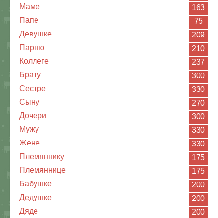
Маме
163
Папе
75
Девушке
209
Парню
210
Коллеге
237
Брату
300
Сестре
330
Сыну
270
Дочери
300
Мужу
330
Жене
330
Племяннику
175
Племяннице
175
Бабушке
200
Дедушке
200
Дяде
200