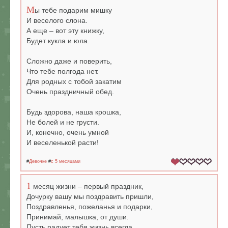
М
ы тебе подарим мишку
И веселого слона.
А еще – вот эту книжку,
Будет кукла и юла.
Сложно даже и поверить,
Что тебе полгода нет.
Для родных с тобой закатим
Очень праздничный обед.
Будь здорова, наша крошка,
Не болей и не грусти.
И, конечно, очень умной
И веселенькой расти!
#
Девочке
#
c 5 месяцами
1
месяц жизни – первый праздник,
Дочурку вашу мы поздравить пришли,
Поздравленья, пожеланья и подарки,
Принимай, малышка, от души.
Пусть радует тебя жизнь всегда,