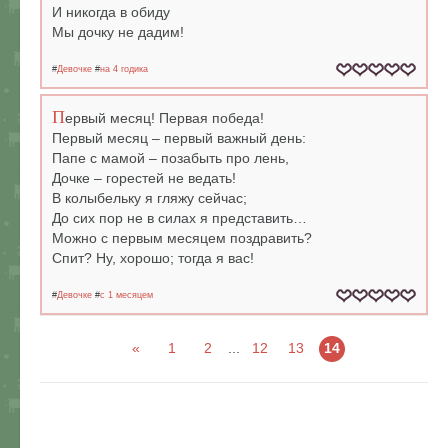
И никогда в обиду
Мы дочку не дадим!
#
Девочке
#
на 4 годика
П
ервый месяц! Первая победа!
Первый месяц – первый важный день:
Папе с мамой – позабыть про лень,
Дочке – горестей не ведать!
В колыбельку я гляжу сейчас;
До сих пор не в силах я представить…
Можно с первым месяцем поздравить?
Спит? Ну, хорошо; тогда я вас!
#
Девочке
#
c 1 месяцем
«
1
2
...
12
13
14