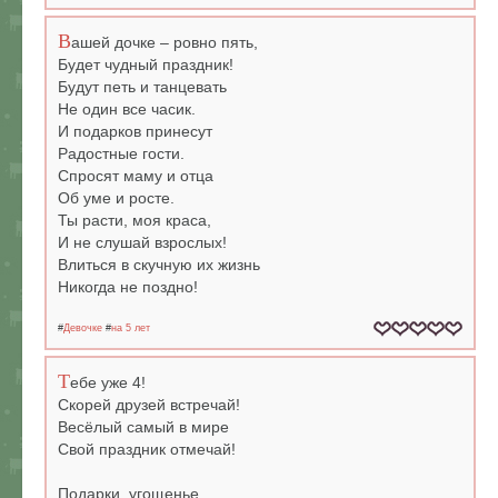
В
ашей дочке – ровно пять,
Будет чудный праздник!
Будут петь и танцевать
Не один все часик.
И подарков принесут
Радостные гости.
Спросят маму и отца
Об уме и росте.
Ты расти, моя краса,
И не слушай взрослых!
Влиться в скучную их жизнь
Никогда не поздно!
#
Девочке
#
на 5 лет
Т
ебе уже 4!
Скорей друзей встречай!
Весёлый самый в мире
Свой праздник отмечай!
Подарки, угощенье,