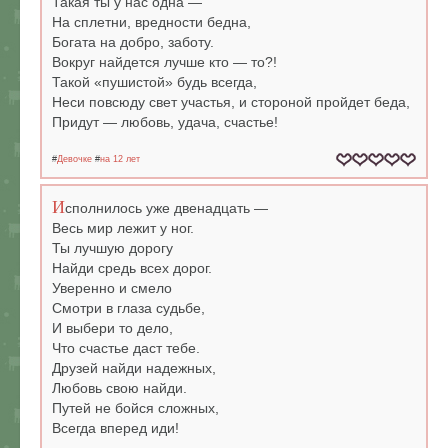
Такая ты у нас одна —
На сплетни, вредности бедна,
Богата на добро, заботу.
Вокруг найдется лучше кто — то?!
Такой «пушистой» будь всегда,
Неси повсюду свет участья, и стороной пройдет беда,
Придут — любовь, удача, счастье!
#
Девочке
#
на 12 лет
И
сполнилось уже двенадцать —
Весь мир лежит у ног.
Ты лучшую дорогу
Найди средь всех дорог.
Уверенно и смело
Смотри в глаза судьбе,
И выбери то дело,
Что счастье даст тебе.
Друзей найди надежных,
Любовь свою найди.
Путей не бойся сложных,
Всегда вперед иди!