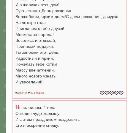
И в шариках весь дом!
Пусть станет День рожденья
Волшебным, ярким днём!С днем рождения, дочурка,
На четыре года
Пригласим к тебе друзей –
Множество народа!
Веселись и отдыхай,
Принимай подарки.
Ты запомни этот день,
Радостный и яркий.
Пожелать тебе хотим
Массу впечатлений.
Много нового узнать
И увеселений!
#
Девочке
#
на 4 годика
И
сполнилось 4 года
Сегодня чудо-малышу.
И с этим праздником поздравить
Его я искренне спешу.