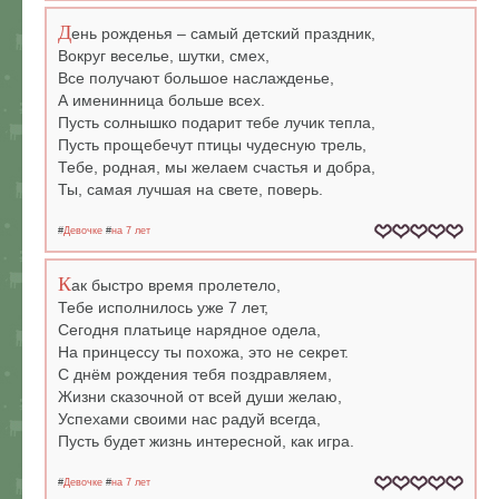
Д
ень рожденья – самый детский праздник,
Вокруг веселье, шутки, смех,
Все получают большое наслажденье,
А именинница больше всех.
Пусть солнышко подарит тебе лучик тепла,
Пусть прощебечут птицы чудесную трель,
Тебе, родная, мы желаем счастья и добра,
Ты, самая лучшая на свете, поверь.
#
Девочке
#
на 7 лет
К
ак быстро время пролетело,
Тебе исполнилось уже 7 лет,
Сегодня платьице нарядное одела,
На принцессу ты похожа, это не секрет.
С днём рождения тебя поздравляем,
Жизни сказочной от всей души желаю,
Успехами своими нас радуй всегда,
Пусть будет жизнь интересной, как игра.
#
Девочке
#
на 7 лет