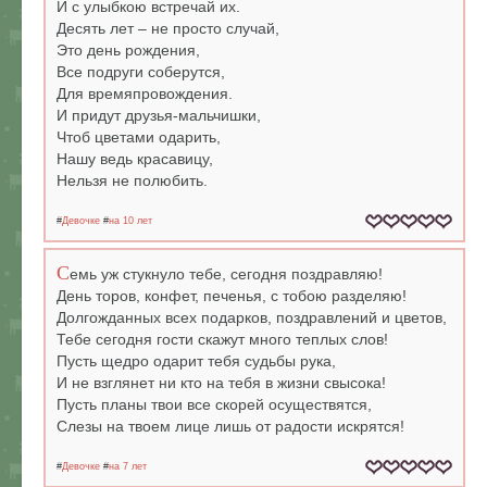
И с улыбкою встречай их.
Десять лет – не просто случай,
Это день рождения,
Все подруги соберутся,
Для времяпровождения.
И придут друзья-мальчишки,
Чтоб цветами одарить,
Нашу ведь красавицу,
Нельзя не полюбить.
#
Девочке
#
на 10 лет
С
емь уж стукнуло тебе, сегодня поздравляю!
День торов, конфет, печенья, с тобою разделяю!
Долгожданных всех подарков, поздравлений и цветов,
Тебе сегодня гости скажут много теплых слов!
Пусть щедро одарит тебя судьбы рука,
И не взглянет ни кто на тебя в жизни свысока!
Пусть планы твои все скорей осуществятся,
Слезы на твоем лице лишь от радости искрятся!
#
Девочке
#
на 7 лет