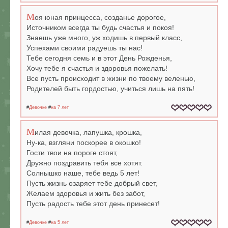
М
оя юная принцесса, созданье дорогое,
Источником всегда ты будь счастья и покоя!
Знаешь уже много, уж ходишь в первый класс,
Успехами своими радуешь ты нас!
Тебе сегодня семь и в этот День Рожденья,
Хочу тебе я счастья и здоровья пожелать!
Все пусть происходит в жизни по твоему веленью,
Родителей быть гордостью, учиться лишь на пять!
#
Девочке
#
на 7 лет
М
илая девочка, лапушка, крошка,
Ну-ка, взгляни поскорее в окошко!
Гости твои на пороге стоят,
Дружно поздравить тебя все хотят.
Солнышко наше, тебе ведь 5 лет!
Пусть жизнь озаряет тебе добрый свет,
Желаем здоровья и жить без забот,
Пусть радость тебе этот день принесет!
#
Девочке
#
на 5 лет