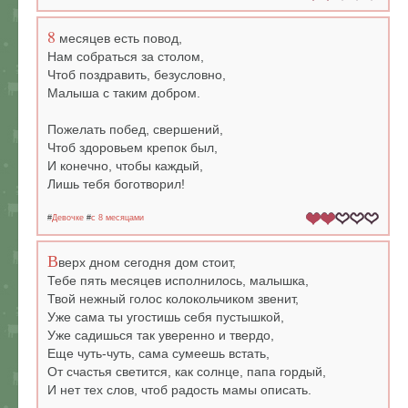
8
месяцев есть повод,
Нам собраться за столом,
Чтоб поздравить, безусловно,
Малыша с таким добром.
Пожелать побед, свершений,
Чтоб здоровьем крепок был,
И конечно, чтобы каждый,
Лишь тебя боготворил!
#
Девочке
#
c 8 месяцами
В
верх дном сегодня дом стоит,
Тебе пять месяцев исполнилось, малышка,
Твой нежный голос колокольчиком звенит,
Уже сама ты угостишь себя пустышкой,
Уже садишься так уверенно и твердо,
Еще чуть-чуть, сама сумеешь встать,
От счастья светится, как солнце, папа гордый,
И нет тех слов, чтоб радость мамы описать.