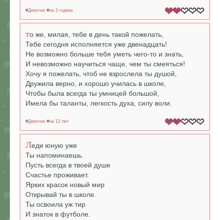
#
Девочке
#
на 3 годика
т
о же, милая, тебе в день такой пожелать,
Тебе сегодня исполняется уже двенадцать!
Не возможно больше тебя уметь чего-то и знать,
И невозможно научиться чаще, чем ты смеяться!
Хочу я пожелать, чтоб не взрослела ты душой,
Дружила верно, и хорошо училась в школе,
Чтобы была всегда ты умницей большой,
Имела бы таланты, легкость духа, силу воли.
#
Девочке
#
на 12 лет
Л
еди юную уже
Ты напоминаешь.
Пусть всегда в твоей душе
Счастье проживает.
Ярких красок новый мир
Открывай ты в школе.
Ты освоила уж тир
И знаток в футболе.