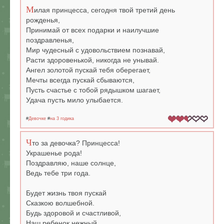
М
илая принцесса, сегодня твой третий день
рожденья,
Принимай от всех подарки и наилучшие
поздравленья,
Мир чудесный с удовольствием познавай,
Расти здоровенькой, никогда не унывай.
Ангел золотой пускай тебя оберегает,
Мечты всегда пускай сбываются,
Пусть счастье с тобой рядышком шагает,
Удача пусть мило улыбается.
#
Девочке
#
на 3 годика
Ч
то за девочка? Принцесса!
Украшенье рода!
Поздравляю, наше солнце,
Ведь тебе три года.
Будет жизнь твоя пускай
Сказкою волшебной.
Будь здоровой и счастливой,
Наш ребенок нежный.