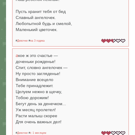
Пусть хранит тебя от бед
Славный ангелочек.
Любопытной будь и смелой,
Маленький цветочек.
#
Девочке
#
на 3 годика
а
кое ж это счастье —
доченьки рожденье!
Спит, словно ангелочек —
Ну просто загляденье!
Внимание всецело
Тебе принадлежит.
Целуем нежно в щечку,
Тобою дорожим!
Бегут день за денечком...
Уж месяц пролетел!
Расти малыш скорее
Для очень важных дел!
#
Девочке
#
c 1 месяцем