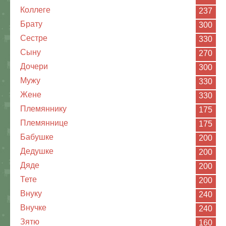
Коллеге
237
Брату
300
Сестре
330
Сыну
270
Дочери
300
Мужу
330
Жене
330
Племяннику
175
Племяннице
175
Бабушке
200
Дедушке
200
Дяде
200
Тете
200
Внуку
240
Внучке
240
Зятю
160