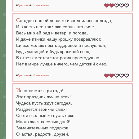
#
Девочке
#
c 5 месяцами
С
егодня нашей девочке исполнилось полгода,
И в честь нее так ярко солнышко сияет,
Весь мир ей рад и ветер, и погода,
И даже птички нашу крошку поздравляют.
Ей все желают быть здоровой и послушной,
Будь умницей и будь красивей всех,
В ответ смеется этот ротик простодушно,
Нет в мире лучше ничего, чем детский смех.
#
Девочке
#
c 6 месяцами
И
сполняется три года!
Этот праздник лучше всех!
Чудеса пусть ждут сегодня,
Раздается звонкий смех!
Светит солнышко пусть ярко,
Много ждет веселых дней!
Замечательных подарков,
Счастья, радости, друзей.