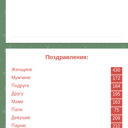
поздравления:
Женщине
430
Мужчине
172
Подруге
184
Другу
195
Маме
163
Папе
75
Девушке
209
Парню
210