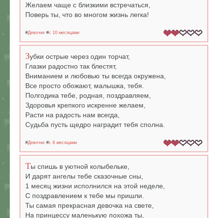
Желаем чаще с близкими встречаться,
Поверь ты, что во многом жизнь легка!
#
Девочке
#
c 10 месяцами
З
убки острые через один торчат,
Глазки радостно так блестят,
Вниманием и любовью ты всегда окружена,
Все просто обожают, малышка, тебя.
Полгодика тебе, родная, поздравляем,
Здоровья крепкого искренне желаем,
Расти на радость нам всегда,
Судьба пусть щедро наградит тебя сполна.
#
Девочке
#
c 6 месяцами
Т
ы спишь в уютной колыбельке,
И дарят ангелы тебе сказочные сны,
1 месяц жизни исполнился на этой неделе,
С поздравлением к тебе мы пришли.
Ты самая прекрасная девочка на свете,
На принцессу маленькую похожа ты,