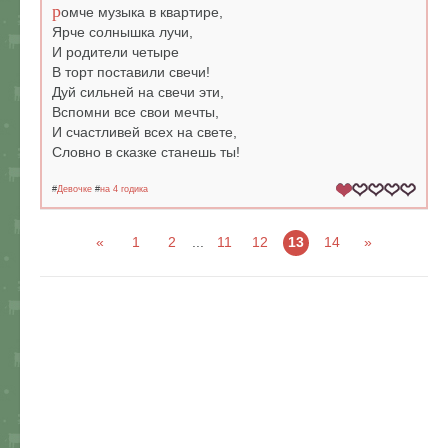
р
омче музыка в квартире,
Ярче солнышка лучи,
И родители четыре
В торт поставили свечи!
Дуй сильней на свечи эти,
Вспомни все свои мечты,
И счастливей всех на свете,
Словно в сказке станешь ты!
#
Девочке
#
на 4 годика
«
1
2
...
11
12
13
14
»