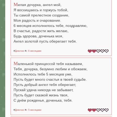
М
илая дочурка, ангел мой,
Я восхищаюсь и горжусь тобой,
Ты самой прелестное создание,
Моя радость и очарование.
6 месяцев исполнилось тебе, поздравляю,
В счастье, радости жить желаю,
Будь здорова, доченька моя,
Ангел золотой пусть оберегает тебя.
#
Девочке
#
c 6 месяцами
М
аленькой принцессой тебя называем,
Тебя, дочурка, безумно любим и обожаем,
Исполнилось тебе 5 месяцев уже,
Пусть будет много счастья в твоей судьбе.
Пусть добрый ангел тебя оберегает,
Пускай удача никогда не забывает,
Пусть будет сказкой жизнь твоя,
С днём рожденья, доченька, тебя.
#
Девочке
#
c 5 месяцами