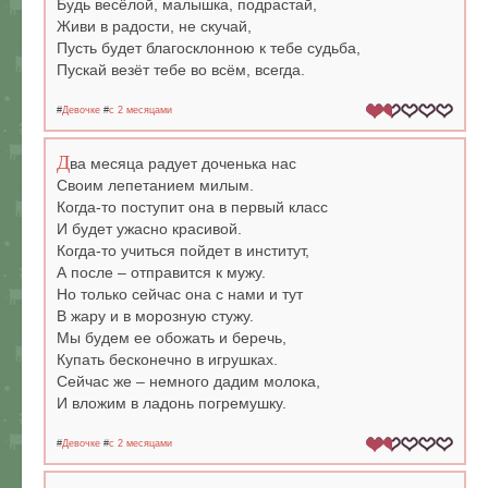
Будь весёлой, малышка, подрастай,
Живи в радости, не скучай,
Пусть будет благосклонною к тебе судьба,
Пускай везёт тебе во всём, всегда.
#
Девочке
#
c 2 месяцами
Д
ва месяца радует доченька нас
Своим лепетанием милым.
Когда-то поступит она в первый класс
И будет ужасно красивой.
Когда-то учиться пойдет в институт,
А после – отправится к мужу.
Но только сейчас она с нами и тут
В жару и в морозную стужу.
Мы будем ее обожать и беречь,
Купать бесконечно в игрушках.
Сейчас же – немного дадим молока,
И вложим в ладонь погремушку.
#
Девочке
#
c 2 месяцами