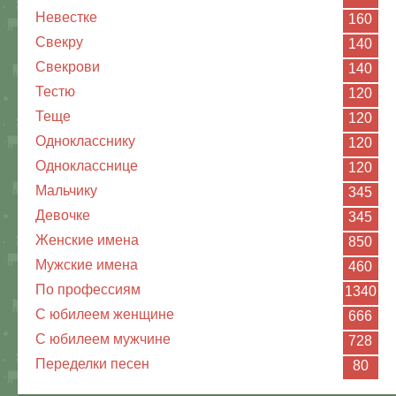
Невестке
160
Свекру
140
Свекрови
140
Тестю
120
Теще
120
Однокласснику
120
Однокласснице
120
Мальчику
345
Девочке
345
Женские имена
850
Мужские имена
460
По профессиям
1340
С юбилеем женщине
666
С юбилеем мужчине
728
Переделки песен
80