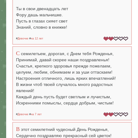
Ты в свои двенадцать лет
Фору дашь мальчишке.
Пусть в глазах сияет свет
Знаний, словно в книжке!
#
Девочке
#
на 12 лет
С
семилетьем, дорогая, с Днем тебя Рожденья,
Принимай, давай скорее наши поздравленья!
Счастья, крепкого здоровья прежде пожелаем,
целуем, любим, обнимаем и за уши оттаскаем!
Настроения отличного, лишь ярких впечатлений!
В жизни чтоб твоей случалось много радостных
явлений!
Каждый день пусть будет светлым и лучистым,
Искренними помыслы, сердце добрым, чистым!
#
Девочке
#
на 7 лет
В
этот семилетний чудесный День Рожденья,
Сердечно поздравляю прекрасный сей цветок!