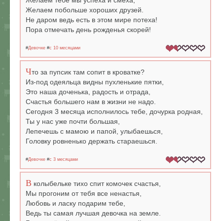
Желаем тебе мы успеха и смеха,
Желаем побольше хороших друзей.
Не даром ведь есть в этом мире потеха!
Пора отмечать день рожденья скорей!
#
Девочке
#
c 10 месяцами
Ч
то за пупсик там сопит в кроватке?
Из-под одеяльца видны пухленькие пятки,
Это наша доченька, радость и отрада,
Счастья большего нам в жизни не надо.
Сегодня 3 месяца исполнилось тебе, дочурка родная,
Ты у нас уже почти большая,
Лепечешь с мамою и папой, улыбаешься,
Головку ровненько держать стараешься.
#
Девочке
#
c 3 месяцами
В
колыбельке тихо спит комочек счастья,
Мы прогоним от тебя все ненастья,
Любовь и ласку подарим тебе,
Ведь ты самая лучшая девочка на земле.