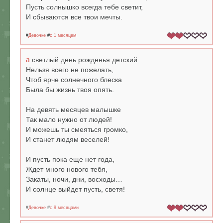
Пусть солнышко всегда тебе светит,
И сбываются все твои мечты.
#
Девочке
#
c 1 месяцем
а
светлый день рожденья детский
Нельзя всего не пожелать,
Чтоб ярче солнечного блеска
Была бы жизнь твоя опять.
На девять месяцев малышке
Так мало нужно от людей!
И можешь ты смеяться громко,
И станет людям веселей!
И пусть пока еще нет года,
Ждет много нового тебя,
Закаты, ночи, дни, восходы…
И солнце выйдет пусть, светя!
#
Девочке
#
c 9 месяцами