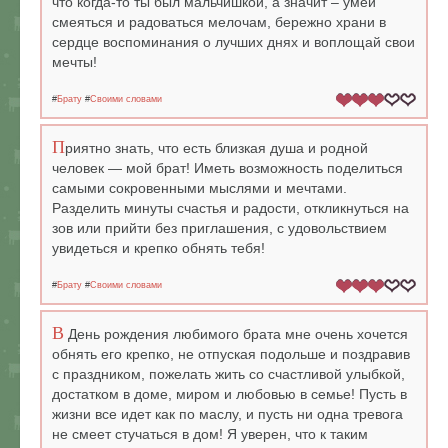
что когда-то ты был мальчишкой, а значит – умей
смеяться и радоваться мелочам, бережно храни в
сердце воспоминания о лучших днях и воплощай свои
мечты!
#
Брату
#
Своими словами
П
риятно знать, что есть близкая душа и родной
человек — мой брат! Иметь возможность поделиться
самыми сокровенными мыслями и мечтами.
Разделить минуты счастья и радости, откликнуться на
зов или прийти без приглашения, с удовольствием
увидеться и крепко обнять тебя!
#
Брату
#
Своими словами
В
День рождения любимого брата мне очень хочется
обнять его крепко, не отпуская подольше и поздравив
с праздником, пожелать жить со счастливой улыбкой,
достатком в доме, миром и любовью в семье! Пусть в
жизни все идет как по маслу, и пусть ни одна тревога
не смеет стучаться в дом! Я уверен, что к таким