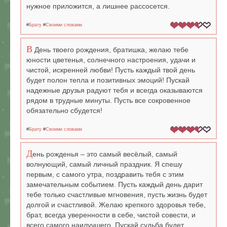
нужное приложится, а лишнее рассосется.
#
Брату
#
Своими словами
В
День твоего рождения, братишка, желаю тебе
юности цветенья, солнечного настроения, удачи и
чистой, искренней любви! Пусть каждый твой день
будет полон тепла и позитивных эмоций! Пускай
надежные друзья радуют тебя и всегда оказываются
рядом в трудные минуты. Пусть все сокровенное
обязательно сбудется!
#
Брату
#
Своими словами
Д
ень рожденья – это самый весёлый, самый
волнующий, самый личный праздник. Я спешу
первым, с самого утра, поздравить тебя с этим
замечательным событием. Пусть каждый день дарит
тебе только счастливые мгновения, пусть жизнь будет
долгой и счастливой. Желаю крепкого здоровья тебе,
брат, всегда уверенности в себе, чистой совести, и
всего самого наилучшего. Пускай судьба будет