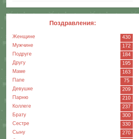
поздравления:
Женщине
430
Мужчине
172
Подруге
184
Другу
195
Маме
163
Папе
75
Девушке
209
Парню
210
Коллеге
237
Брату
300
Сестре
330
Сыну
270