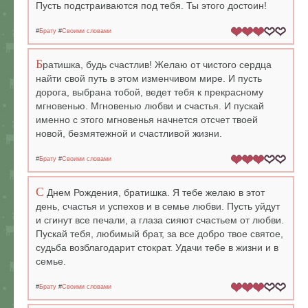
Пусть подстраиваются под тебя. Ты этого достоин!
#
Брату
#
Своими словами
Б
ратишка, будь счастлив! Желаю от чистого сердца
найти свой путь в этом изменчивом мире. И пусть
дорога, выбрана тобой, ведет тебя к прекрасному
мгновенью. Мгновенью любви и счастья. И пускай
именно с этого мгновенья начнется отсчет твоей
новой, безмятежной и счастливой жизни.
#
Брату
#
Своими словами
С
Днем Рождения, братишка. Я тебе желаю в этот
день, счастья и успехов и в семье любви. Пусть уйдут
и сгинут все печали, а глаза сияют счастьем от любви.
Пускай тебя, любимый брат, за все добро твое святое,
судьба возблагодарит стократ. Удачи тебе в жизни и в
семье.
#
Брату
#
Своими словами