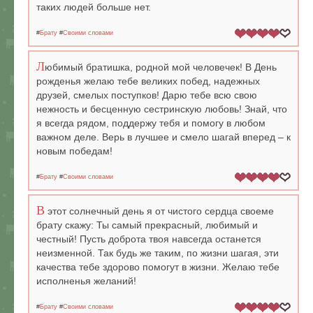
таких людей больше нет.
#
Брату
#
Своими словами
Л
юбимый братишка, родной мой человечек! В День
рожденья желаю тебе великих побед, надежных
друзей, смелых поступков! Дарю тебе всю свою
нежность и бесценную сестринскую любовь! Знай, что
я всегда рядом, поддержу тебя и помогу в любом
важном деле. Верь в лучшее и смело шагай вперед – к
новым победам!
#
Брату
#
Своими словами
В
этот солнечный день я от чистого сердца своемe
брату скажу: Ты самый прекрасный, любимый и
честный! Пусть доброта твоя навсегда останется
неизменной. Так будь же таким, по жизни шагая, эти
качества тебе здорово помогут в жизни. Желаю тебе
исполненья желаний!
#
Брату
#
Своими словами