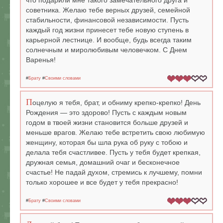
что подарили мне такого замечательного друга и
советника. Желаю тебе верных друзей, семейной
стабильности, финансовой независимости. Пусть
каждый год жизни принесет тебе новую ступень в
карьерной лестнице. И вообще, будь всегда таким
солнечным и миролюбивым человечком. С Днем
Варенья!
#
Брату
#
Своими словами
П
оцелую я тебя, брат, и обниму крепко-крепко! День
Рождения — это здорово! Пусть с каждым новым
годом в твоей жизни становится больше друзей и
меньше врагов. Желаю тебе встретить свою любимую
женщину, которая бы шла рука об руку с тобою и
делала тебя счастливее. Пусть у тебя будет крепкая,
дружная семья, домашний очаг и бесконечное
счастье! Не падай духом, стремись к лучшему, помни
только хорошее и все будет у тебя прекрасно!
#
Брату
#
Своими словами