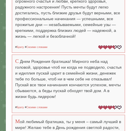
огромного счастья и любви, крепкого здоровья,
радужного настроения! Пусть мечты будут легко
достигались, пусть близкие друзья будут верными, все
профессиональные начинания — успешными, все
прожитые дни — незабываемыми, семейные узы —
крепкими, поддержка близких людей — надежной, а
жизнь — легкой и безоблачной!
#
Брату
#
Своими словами
С
Днем Рождения братишка! Мирного неба над
головой, здоровье чтоб ни когда не подводило, счастья
и идиллия пускай царит в семейной жизни, денежек
тебе по больше, чтоб ни в чем себе не отказывал!
Пускай все твои начинания кончаются успехом, мечты
сбываются, а беды пускай обходят твой дом. А в
жизни будь лидером!
#
Брату
#
Своими словами
М
ой любимый братишка, ты у меня – самый лучший в
мире! Желаю тебе в День рождения светлой радости,