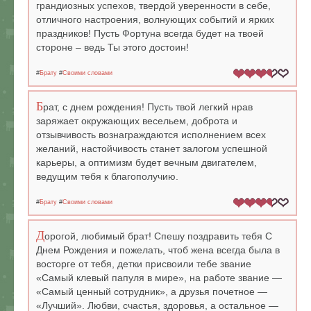
грандиозных успехов, твердой уверенности в себе,
отличного настроения, волнующих событий и ярких
праздников! Пусть Фортуна всегда будет на твоей
стороне – ведь Ты этого достоин!
#
Брату
#
Своими словами
Б
рат, с днем рождения! Пусть твой легкий нрав
заряжает окружающих весельем, доброта и
отзывчивость вознаграждаются исполнением всех
желаний, настойчивость станет залогом успешной
карьеры, а оптимизм будет вечным двигателем,
ведущим тебя к благополучию.
#
Брату
#
Своими словами
Д
орогой, любимый брат! Спешу поздравить тебя С
Днем Рождения и пожелать, чтоб жена всегда была в
восторге от тебя, детки присвоили тебе звание
«Самый клевый папуля в мире», на работе звание —
«Самый ценный сотрудник», а друзья почетное —
«Лучший». Любви, счастья, здоровья, а остальное —