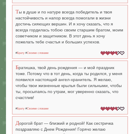
Т
ы в душе и по натуре всегда победитель и твоя
настойчивость и напор всегда помогали в жизни
достичь сияющих вершин. И я хочу сказать, что я
всегда гордилась тобою своим старшим братом, моим
советчиком и защитником. В этот день я хочу
пожелать тебе счастья и больших успехов.
#
Брату
#
Своими словами
Б
ратишка, твой день рождения — и мой праздник
тоже. Потому что в тот день, когда ты родился, у меня
появился настоящий ангел-хранитель. Я желаю,
чтобы твои жизненные крылья были сильными, чтобы
ты, просыпаясь по утрам, мог уверенно сказать, что
счастлив!
#
Брату
#
Своими словами
Д
орогой брат — близкий и родной! Как сестричка
поздравляю с Днем Рождения! Горячо желаю