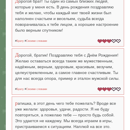
Д
орогой брат! Ты один из самых близких людей,
которые у меня есть. В день рождения поздравляю
тебя и желаю, чтобы каждый миг твоей жизни был
наполнен счастьем и весельем, судьба всегда
поворачивалась к тебе лицом, а хорошее настроение
было верным спутником!
#
Брату
#
Своими словами
Д
орогой, братик! Поздравляю тебя с Днём Рождения!
Желаю оставаться всегда таким же мужественным,
надёжным, верным, здоровым, красивым, везучим,
целеустремленным, а самое главное счастливым. Ты
для нас всегда опора, пример и эталон мужской силы.
#
Брату
#
Своими словами
р
атишка, в этот день чего тебе пожелать? Вроде все
уже желали: здоровья, удачи, радости. Я не буду
повторяться, а пожелаю тебе — просто будь собой.
Это удается не каждому. Мы всегда играем в игры,
пристраиваемся к ситуациям. Наплюй на все это.