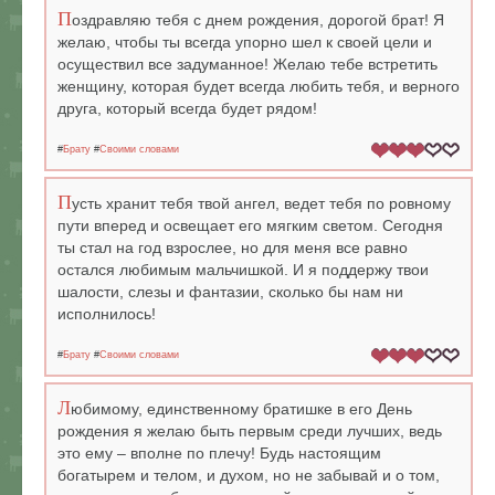
П
оздравляю тебя с днем рождения, дорогой брат! Я
желаю, чтобы ты всегда упорно шел к своей цели и
осуществил все задуманное! Желаю тебе встретить
женщину, которая будет всегда любить тебя, и верного
друга, который всегда будет рядом!
#
Брату
#
Своими словами
П
усть хранит тебя твой ангел, ведет тебя по ровному
пути вперед и освещает его мягким светом. Сегодня
ты стал на год взрослее, но для меня все равно
остался любимым мальчишкой. И я поддержу твои
шалости, слезы и фантазии, сколько бы нам ни
исполнилось!
#
Брату
#
Своими словами
Л
юбимому, единственному братишке в его День
рождения я желаю быть первым среди лучших, ведь
это ему – вполне по плечу! Будь настоящим
богатырем и телом, и духом, но не забывай и о том,