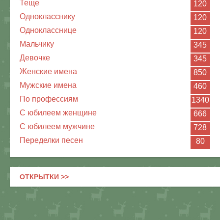
Теще
120
Однокласснику
120
Однокласснице
120
Мальчику
345
Девочке
345
Женские имена
850
Мужские имена
460
По профессиям
1340
С юбилеем женщине
666
С юбилеем мужчине
728
Переделки песен
80
ОТКРЫТКИ >>