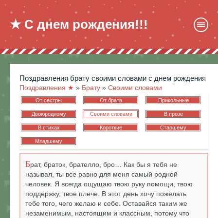
★ С днем рождения!!!
поздравления брату своими словами с днем рождения
Поздравления ★
»
Брату
»
Своими словами
От сестры
От брата
Прикольные
Двоюродному
Своими словами
В прозе
В стихах
Короткие
Старшему
Младшему
Б
рат, браток, брателло, бро… Как бы я тебя не
называл, ты все равно для меня самый родной
человек. Я всегда ощущаю твою руку помощи, твою
поддержку, твое плече. В этот день хочу пожелать
тебе того, чего желаю и себе. Оставайся таким же
незаменимым, настоящим и классным, потому что