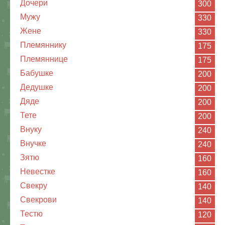
Дочери
300
Мужу
330
Жене
330
Племяннику
175
Племяннице
175
Бабушке
200
Дедушке
200
Дяде
200
Тете
200
Внуку
240
Внучке
240
Зятю
160
Невестке
160
Свекру
140
Свекрови
140
Тестю
120