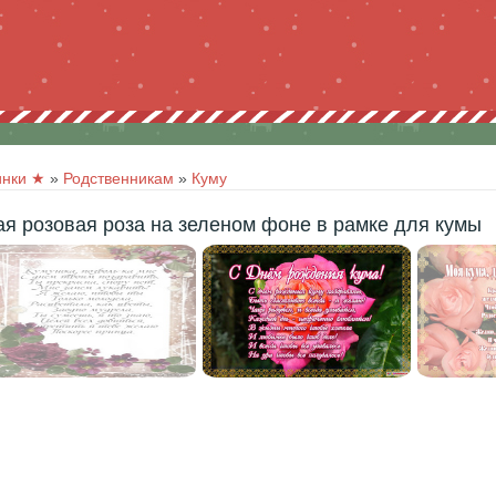
инки ★
»
Родственникам
»
Куму
ая розовая роза на зеленом фоне в рамке для кумы