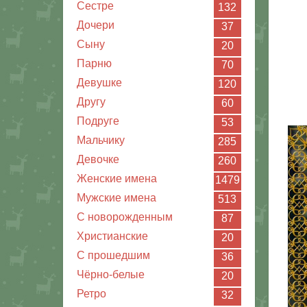
Сестре
132
Дочери
37
Сыну
20
Парню
70
Девушке
120
Другу
60
Подруге
53
Мальчику
285
Девочке
260
Женские имена
1479
Мужские имена
513
С новорожденным
87
Христианские
20
C прошедшим
36
Чёрно-белые
20
Ретро
32