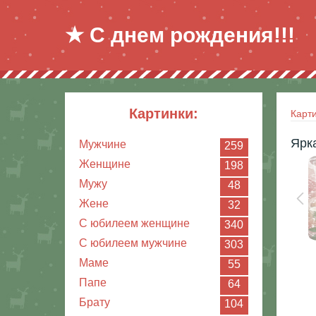
★ С днем рождения!!!
картинки:
Карт
Ярк
Мужчине
259
Женщине
198
Мужу
48
Жене
32
С юбилеем женщине
340
С юбилеем мужчине
303
Маме
55
Папе
64
Брату
104