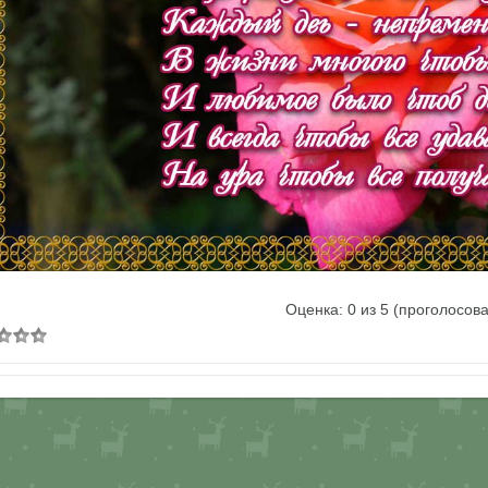
В реальном размере
1250x80
Оценка:
0
из
5
(проголосов