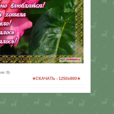
0
/ 194.6Kb
ало:
0
)
★СКАЧАТЬ - 1250x800★