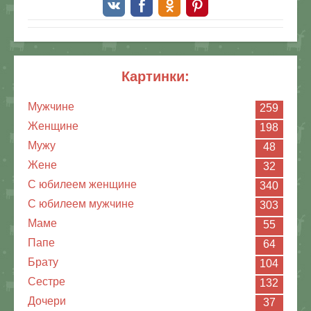
картинки:
Мужчине
259
Женщине
198
Мужу
48
Жене
32
С юбилеем женщине
340
С юбилеем мужчине
303
Маме
55
Папе
64
Брату
104
Сестре
132
Дочери
37