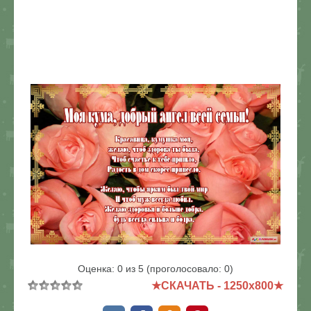
В реальном размере
1250x800
/ 146.3Kb
Оценка:
0
из
5
(проголосовало:
0
)
★СКАЧАТЬ - 1250x800★