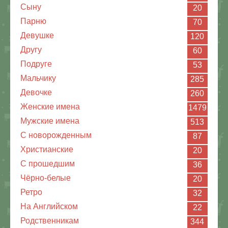
Сыну
20
Парню
70
Девушке
120
Другу
60
Подруге
53
Мальчику
285
Девочке
260
Женские имена
1479
Мужские имена
513
С новорожденным
87
Христианские
20
C прошедшим
36
Чёрно-белые
20
Ретро
32
На Английском
22
Родственникам
344