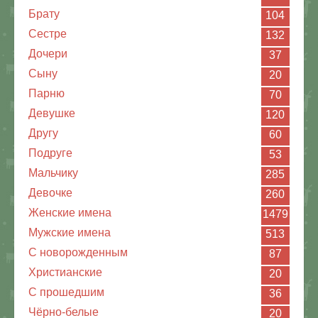
Брату
104
Сестре
132
Дочери
37
Сыну
20
Парню
70
Девушке
120
Другу
60
Подруге
53
Мальчику
285
Девочке
260
Женские имена
1479
Мужские имена
513
С новорожденным
87
Христианские
20
C прошедшим
36
Чёрно-белые
20