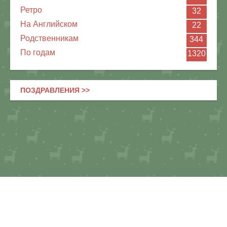
Ретро
32
На Английском
22
Родственникам
344
По годам
1320
ПОЗДРАВЛЕНИЯ >>
Картинки и открытки ко дню рождения
06.08.2026
EN
RU