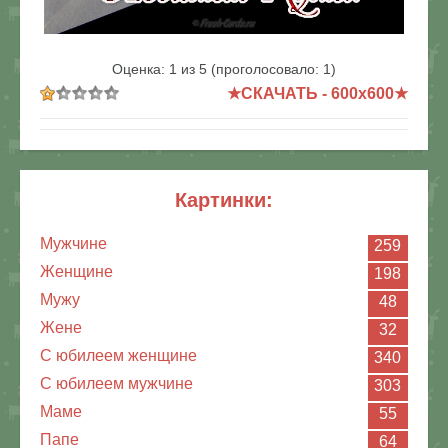
В реальном размере
600x600
/ 140.2Kb
Оценка:
1
из
5
(проголосовало:
1
)
★СКАЧАТЬ - 600x600★
картинки:
Мужчине
259
Женщине
198
Мужу
48
Жене
32
С юбилеем женщине
340
С юбилеем мужчине
303
Маме
55
Папе
64