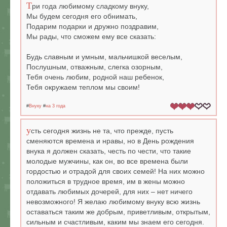
Т
ри года любимому сладкому внуку,
Мы будем сегодня его обнимать,
Подарим подарки и дружно поздравим,
Мы рады, что сможем ему все сказать:
Будь славным и умным, мальчишкой веселым,
Послушным, отважным, слегка озорным,
Тебя очень любим, родной наш ребенок,
Тебя окружаем теплом мы своим!
#
Внуку
#
на 3 года
у
сть сегодня жизнь не та, что прежде, пусть
сменяются времена и нравы, но в День рождения
внука я должен сказать, честь по чести, что такие
молодые мужчины, как он, во все времена были
гордостью и отрадой для своих семей! На них можно
положиться в трудное время, им в жены можно
отдавать любимых дочерей, для них – нет ничего
невозможного! Я желаю любимому внуку всю жизнь
оставаться таким же добрым, приветливым, открытым,
сильным и счастливым, каким мы знаем его сегодня.