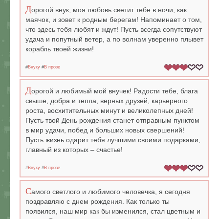
Д
орогой внук, моя любовь светит тебе в ночи, как
маячок, и зовет к родным берегам! Напоминает о том,
что здесь тебя любят и ждут! Пусть всегда сопутствуют
удача и попутный ветер, а по волнам уверенно плывет
корабль твоей жизни!
#
Внуку
#
В прозе
Д
орогой и любимый мой внучек! Радости тебе, блага
свыше, добра и тепла, верных друзей, карьерного
роста, восхитительных минут и великолепных дней!
Пусть твой День рождения станет отправным пунктом
в мир удачи, побед и больших новых свершений!
Пусть жизнь одарит тебя лучшими своими подарками,
главный из которых – счастье!
#
Внуку
#
В прозе
С
амого светлого и любимого человечка, я сегодня
поздравляю с днем рождения. Как только ты
появился, наш мир как бы изменился, стал цветным и