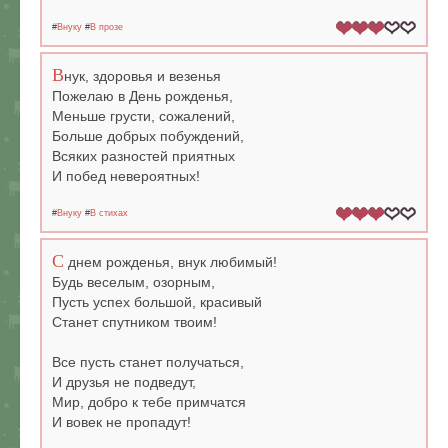
#
Внуку
#
В прозе
В
нук, здоровья и везенья
Пожелаю в День рожденья,
Меньше грусти, сожалений,
Больше добрых побуждений,
Всяких разностей приятных
И побед невероятных!
#
Внуку
#
В стихах
С
днем рожденья, внук любимый!
Будь веселым, озорным,
Пусть успех большой, красивый
Станет спутником твоим!
Все пусть станет получаться,
И друзья не подведут,
Мир, добро к тебе примчатся
И вовек не пропадут!