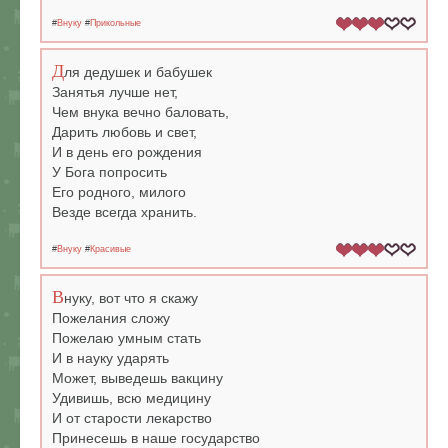
#
Внуку
#
Прикольные
Д
ля дедушек и бабушек
Занятья лучше нет,
Чем внука вечно баловать,
Дарить любовь и свет,
И в день его рождения
У Бога попросить
Его родного, милого
Везде всегда хранить.
#
Внуку
#
Красивые
В
нуку, вот что я скажу
Пожелания сложу
Пожелаю умным стать
И в науку ударять
Может, выведешь вакцину
Удивишь, всю медицину
И от старости лекарство
Принесешь в наше государство