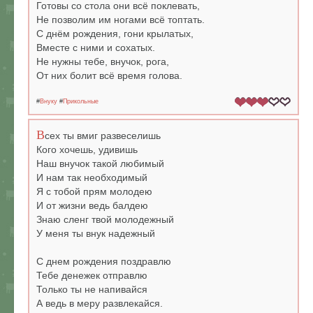
Готовы со стола они всё поклевать,
Не позволим им ногами всё топтать.
С днём рождения, гони крылатых,
Вместе с ними и сохатых.
Не нужны тебе, внучок, рога,
От них болит всё время голова.
#
Внуку
#
Прикольные
В
сех ты вмиг развеселишь
Кого хочешь, удивишь
Наш внучок такой любимый
И нам так необходимый
Я с тобой прям молодею
И от жизни ведь балдею
Знаю сленг твой молодежный
У меня ты внук надежный
С днем рождения поздравлю
Тебе денежек отправлю
Только ты не напивайся
А ведь в меру развлекайся.