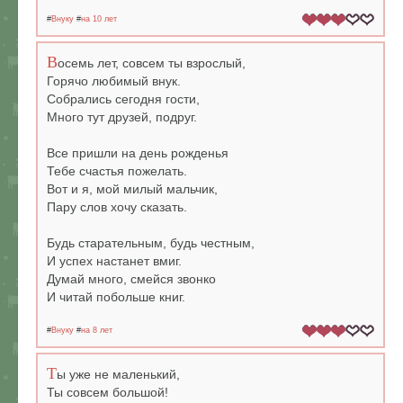
#
Внуку
#
на 10 лет
В
осемь лет, совсем ты взрослый,
Горячо любимый внук.
Собрались сегодня гости,
Много тут друзей, подруг.
Все пришли на день рожденья
Тебе счастья пожелать.
Вот и я, мой милый мальчик,
Пару слов хочу сказать.
Будь старательным, будь честным,
И успех настанет вмиг.
Думай много, смейся звонко
И читай побольше книг.
#
Внуку
#
на 8 лет
Т
ы уже не маленький,
Ты совсем большой!