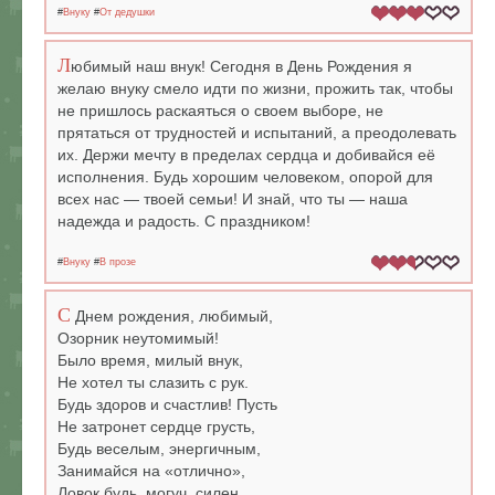
#
Внуку
#
От дедушки
Л
юбимый наш внук! Сегодня в День Рождения я
желаю внуку смело идти по жизни, прожить так, чтобы
не пришлось раскаяться о своем выборе, не
прятаться от трудностей и испытаний, а преодолевать
их. Держи мечту в пределах сердца и добивайся её
исполнения. Будь хорошим человеком, опорой для
всех нас — твоей семьи! И знай, что ты — наша
надежда и радость. С праздником!
#
Внуку
#
В прозе
С
Днем рождения, любимый,
Озорник неутомимый!
Было время, милый внук,
Не хотел ты слазить с рук.
Будь здоров и счастлив! Пусть
Не затронет сердце грусть,
Будь веселым, энергичным,
Занимайся на «отлично»,
Ловок будь, могуч, силен,