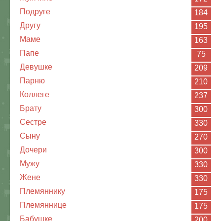
Подруге
184
Другу
195
Маме
163
Папе
75
Девушке
209
Парню
210
Коллеге
237
Брату
300
Сестре
330
Сыну
270
Дочери
300
Мужу
330
Жене
330
Племяннику
175
Племяннице
175
Бабушке
200