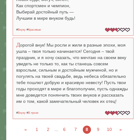
Как спортсмен и чемпион,
Выбирай достойный путь —
Лучшим в мире внуком будь!
#
Внуку
#
Красивые
Д
орогой внук! Мы росли и жили в разные эпохи, моя
ушла – твоя только начинается! Сегодня – твой
праздник, и я хочу сказать, что мечтаю на своем веку
увидеть не только то, как ты станешь совсем
взрослым, сильным и достойным мужчиной, но и
погулять на твоей свадьбе, ведь небеса обязательно
тебе пошлют добрую и красивую невесту! Пусть твои
годы проходят в мире и благополучии, пусть однажды
мне доведется понянчить твоих внуков и рассказать
им о том, какой замечательный человек их отец!
#
Внуку
#
В прозе
«
1
2
...
6
7
8
9
10
»