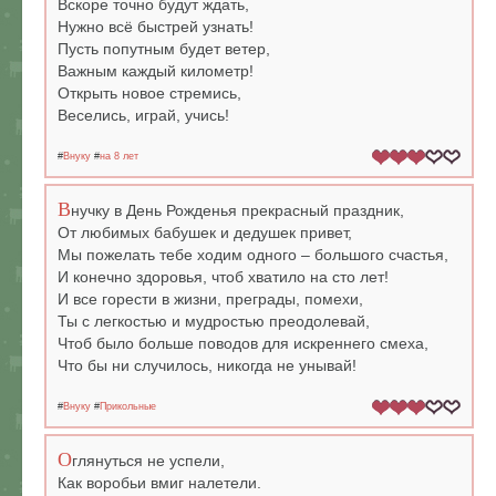
Вскоре точно будут ждать,
Нужно всё быстрей узнать!
Пусть попутным будет ветер,
Важным каждый километр!
Открыть новое стремись,
Веселись, играй, учись!
#
Внуку
#
на 8 лет
В
нучку в День Рожденья прекрасный праздник,
От любимых бабушек и дедушек привет,
Мы пожелать тебе ходим одного – большого счастья,
И конечно здоровья, чтоб хватило на сто лет!
И все горести в жизни, преграды, помехи,
Ты с легкостью и мудростью преодолевай,
Чтоб было больше поводов для искреннего смеха,
Что бы ни случилось, никогда не унывай!
#
Внуку
#
Прикольные
О
глянуться не успели,
Как воробьи вмиг налетели.