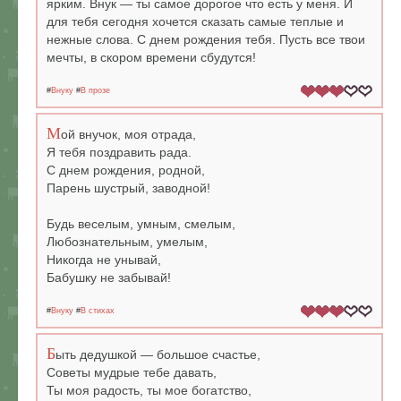
ярким. Внук — ты самое дорогое что есть у меня. И
для тебя сегодня хочется сказать самые теплые и
нежные слова. С днем рождения тебя. Пусть все твои
мечты, в скором времени сбудутся!
#
Внуку
#
В прозе
М
ой внучок, моя отрада,
Я тебя поздравить рада.
С днем рождения, родной,
Парень шустрый, заводной!
Будь веселым, умным, смелым,
Любознательным, умелым,
Никогда не унывай,
Бабушку не забывай!
#
Внуку
#
В стихах
Б
ыть дедушкой — большое счастье,
Советы мудрые тебе давать,
Ты моя радость, ты мое богатство,