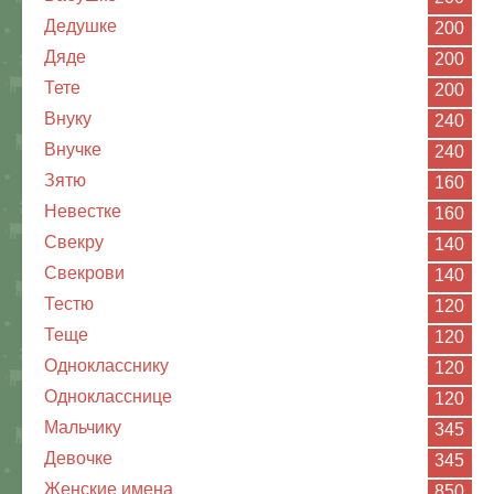
Дедушке
200
Дяде
200
Тете
200
Внуку
240
Внучке
240
Зятю
160
Невестке
160
Свекру
140
Свекрови
140
Тестю
120
Теще
120
Однокласснику
120
Однокласснице
120
Мальчику
345
Девочке
345
Женские имена
850