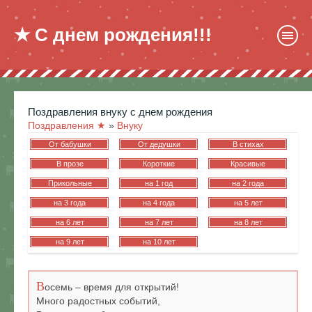
★ С днем рождения!!!
поздравления внуку с днем рождения
Поздравления ★
»
Внуку
От бабушки
От дедушки
В стихах
В прозе
Короткие
Красивые
Прикольные
на 1 год
на 2 года
на 3 года
на 4 года
на 5 лет
на 6 лет
на 7 лет
на 8 лет
на 9 лет
на 10 лет
В
осемь – время для открытий!
Много радостных событий,