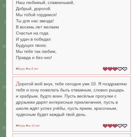
Наш любимый, славненький,
Добрый, дорогой.
Мы тобой гордимся!
Ты для нас звезда!
В восемь лет желаем
Счастья на года.
И удач в победах
Будущих твоих.
Мы тебя так любим,
Правда и без них!
#
Внуку
#
на 8 лет
Д
орогой мой внук, тебе сегодня уже 10. Я поздравляю
тебя и хочу пожелать быть отважным, словно рыцарь
и храбрым, будто воин. Пусть весёлые прогулки с
друзьями дарят интересные приключения, пусть в
школе ждёт успех учёбы, пусть ярким, красочным,
чудесным будет каждый твой день.
#
Внуку
#
на 10 лет