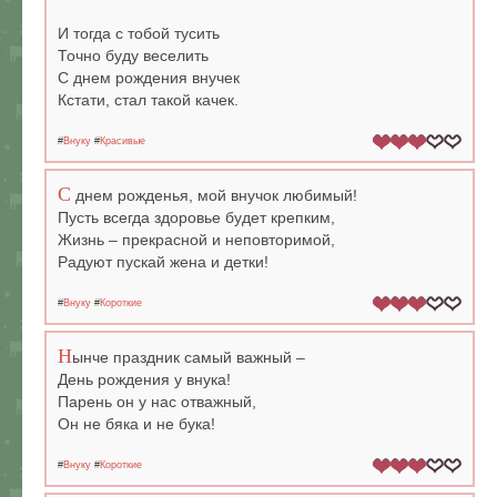
И тогда с тобой тусить
Точно буду веселить
С днем рождения внучек
Кстати, стал такой качек.
#
Внуку
#
Красивые
С
днем рожденья, мой внучок любимый!
Пусть всегда здоровье будет крепким,
Жизнь – прекрасной и неповторимой,
Радуют пускай жена и детки!
#
Внуку
#
Короткие
Н
ынче праздник самый важный –
День рождения у внука!
Парень он у нас отважный,
Он не бяка и не бука!
#
Внуку
#
Короткие