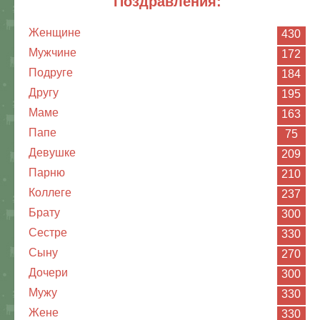
поздравления:
Женщине
430
Мужчине
172
Подруге
184
Другу
195
Маме
163
Папе
75
Девушке
209
Парню
210
Коллеге
237
Брату
300
Сестре
330
Сыну
270
Дочери
300
Мужу
330
Жене
330