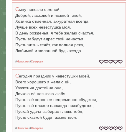
С
ыну повезло с женой,
Доброй, ласковой и нежной такой,
Хозяйка отменная, аккуратная всегда,
Лучше всех невестушка моя.
В день рожденья, я тебе желаю счастья,
Пусть забудут адрес твой ненастья,
Пусть жизнь течёт, как полная река,
Любимой и желанной будь всегда.
#
Невестке
#
Свекрови
С
егодня праздник у невестушки моей,
Всего хорошего я желаю ей,
Уважения достойна она,
Дочкою её называю любя.
Пусть всё хорошее непременно сбудется,
Пусть всё плохое навсегда позабудется,
Пускай удача выбирает лишь тебя,
Пусть сказкой будет жизнь твоя.
#
Невестке
#
Свекрови