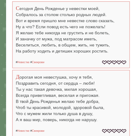
С
егодня День Рожденье у невестки моей,
Собралось за столом столько родных людей.
Вот и время пришло мне невестке слово сказать,
Ну а что? Если повод есть чего не пожелать!
Я желаю тебе никогда не грустить и не болеть,
И заначку от мужа, под матрасом иметь,
Веселиться, любить, в общем, жить, не тужить,
На работу ходить и детишек хороших ростить.
#
Невестке
#
Свекрови
Д
орогая моя невестушка, хочу я тебя,
Поздравить сегодня, от сердца – любя!
Ты у нас такая девочка, милая хорошая,
Всегда приветливая, веселая и пригожая.
В твой День Рожденья желаю тебе добра,
Чтоб ты красивой, молодой, здоровой была,
Что с мужем жили только душа в душу,
А я ваш мир, поверь, никогда не нарушу.
#
Невестке
#
Свекрови