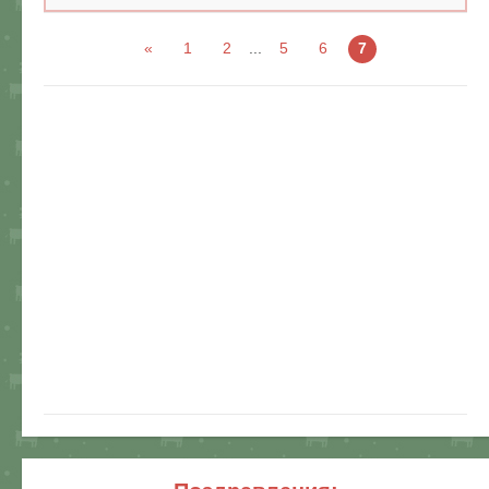
«
1
2
...
5
6
7