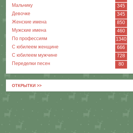
Мальчику
345
Девочке
345
Женские имена
850
Мужские имена
460
По профессиям
1340
С юбилеем женщине
666
С юбилеем мужчине
728
Переделки песен
80
ОТКРЫТКИ >>