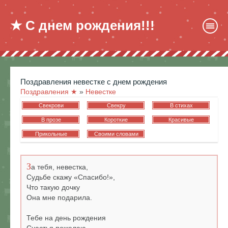
★ С днем рождения!!!
поздравления невестке с днем рождения
Поздравления ★
»
Невестке
Свекрови
Свекру
В стихах
В прозе
Короткие
Красивые
Прикольные
Своими словами
З
а тебя, невестка,
Судьбе скажу «Спасибо!»,
Что такую дочку
Она мне подарила.
Тебе на день рождения