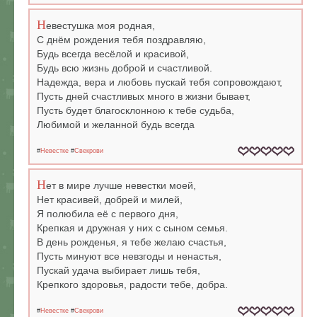
Н
евестушка моя родная,
С днём рождения тебя поздравляю,
Будь всегда весёлой и красивой,
Будь всю жизнь доброй и счастливой.
Надежда, вера и любовь пускай тебя сопровождают,
Пусть дней счастливых много в жизни бывает,
Пусть будет благосклонною к тебе судьба,
Любимой и желанной будь всегда
#
Невестке
#
Свекрови
Н
ет в мире лучше невестки моей,
Нет красивей, добрей и милей,
Я полюбила её с первого дня,
Крепкая и дружная у них с сыном семья.
В день рожденья, я тебе желаю счастья,
Пусть минуют все невзгоды и ненастья,
Пускай удача выбирает лишь тебя,
Крепкого здоровья, радости тебе, добра.
#
Невестке
#
Свекрови