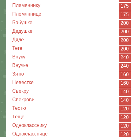
Племяннику
175
Племяннице
175
Бабушке
200
Дедушке
200
Дяде
200
Тете
200
Внуку
240
Внучке
240
Зятю
160
Невестке
160
Свекру
140
Свекрови
140
Тестю
120
Теще
120
Однокласснику
120
Однокласснице
120