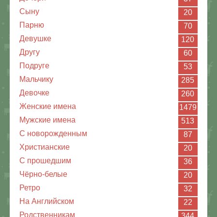
Сыну
20
Парню
70
Девушке
120
Другу
60
Подруге
53
Мальчику
285
Девочке
260
Женские имена
1479
Мужские имена
513
С новорожденным
87
Христианские
20
C прошедшим
36
Чёрно-белые
20
Ретро
32
На Английском
22
Родственникам
344