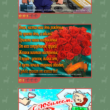
Прикольная картинка с мужчиной сантехникой и поздравлением от коллег
Открытка с огромным букетом красных роз юбиляру в его день