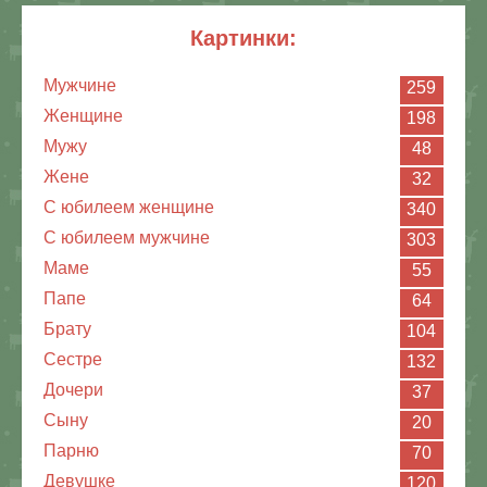
картинки:
Мужчине
259
Женщине
198
Мужу
48
Жене
32
С юбилеем женщине
340
С юбилеем мужчине
303
Маме
55
Папе
64
Брату
104
Сестре
132
Дочери
37
Сыну
20
Парню
70
Девушке
120