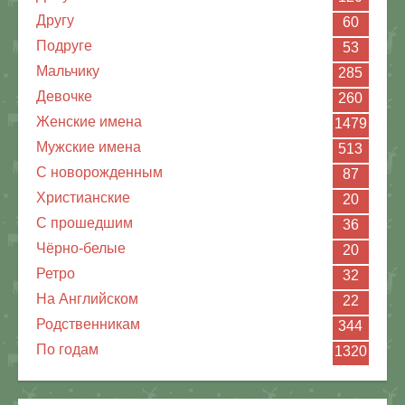
Другу
60
Подруге
53
Мальчику
285
Девочке
260
Женские имена
1479
Мужские имена
513
С новорожденным
87
Христианские
20
C прошедшим
36
Чёрно-белые
20
Ретро
32
На Английском
22
Родственникам
344
По годам
1320