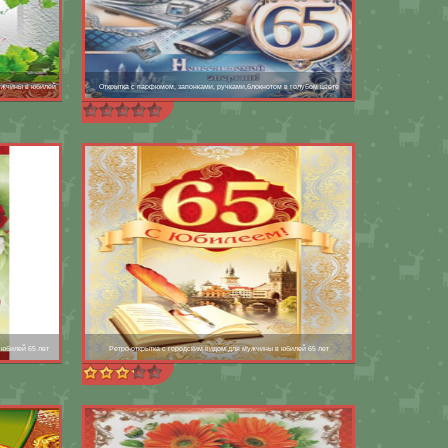
ужчины в юбилей
Открытка с парфюмом, запонками, ручками,блокнотом в голубом цвете
 юбилей 65 лет
Ретро-открытка с городским видом для мужчины в юбилей 65 лет