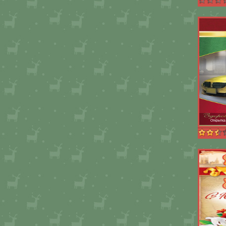
Открытка