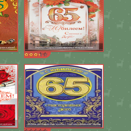
билем в юбилей
Открытка с поздравлениями мужчины в честь его 65-летия
 для мужчины
Открытка для поздравления мужчины с 65-летием с орнаментом голубым