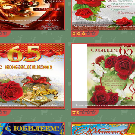
с настольными часами, пожеланиями удачи в день юбилея
мужчине
Открытка с красными розами и текстом поздравления для м
 с розой, золотыми сливками для мужчины в день юбилея
Симпатичная открытка с красными розами поздравлеиемв