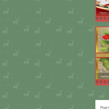
Открытка с
Открытка 
Родс