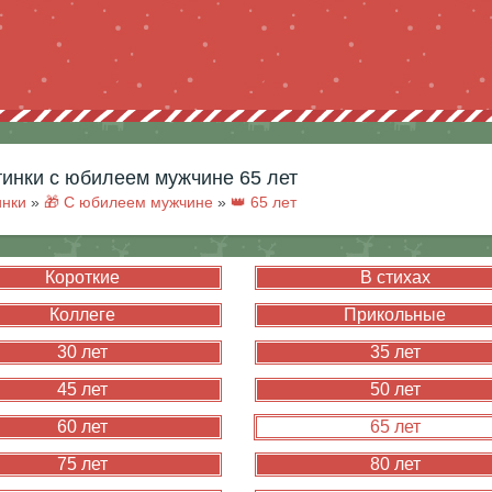
ртинки с юбилеем мужчине 65 лет
инки
»
🎁 С юбилеем мужчине
»
👑 65 лет
Короткие
В стихах
Коллеге
Прикольные
30 лет
35 лет
45 лет
50 лет
60 лет
65 лет
75 лет
80 лет