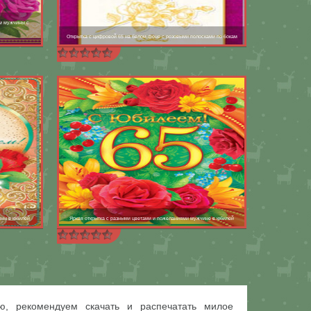
ем мужчины с
Открытка с цифровой 65 на белом фоне с розовыми полосками по бокам
ины в юбилей
Яркая открытка с разными цветами и пожеланиями мужчине в юбилей
ю, рекомендуем скачать и распечатать милое