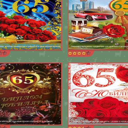
зами, золотым орнаментом и цифрой 65 в день юбилея мужчин
Открытка с полезными предметами для мужчины и автомо
м юбиляра с красивым фоном и цифрой 65 в сердечке
Кружевная открытка в красном цвете с розами и пером