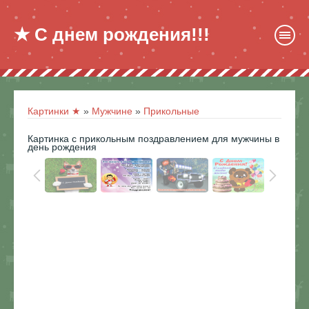
★ С днем рождения!!!
Картинки ★
»
Мужчине
»
Прикольные
Картинка с прикольным поздравлением для мужчины в
день рождения