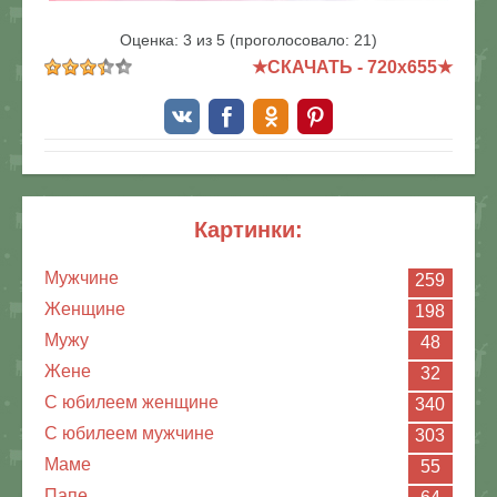
В реальном размере
720x655
/ 100.7Kb
Оценка:
3
из
5
(проголосовало:
21
)
★СКАЧАТЬ - 720x655★
картинки:
Мужчине
259
Женщине
198
Мужу
48
Жене
32
С юбилеем женщине
340
С юбилеем мужчине
303
Маме
55
Папе