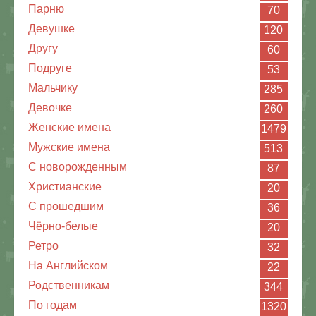
Парню
70
Девушке
120
Другу
60
Подруге
53
Мальчику
285
Девочке
260
Женские имена
1479
Мужские имена
513
С новорожденным
87
Христианские
20
C прошедшим
36
Чёрно-белые
20
Ретро
32
На Английском
22
Родственникам
344
По годам
1320