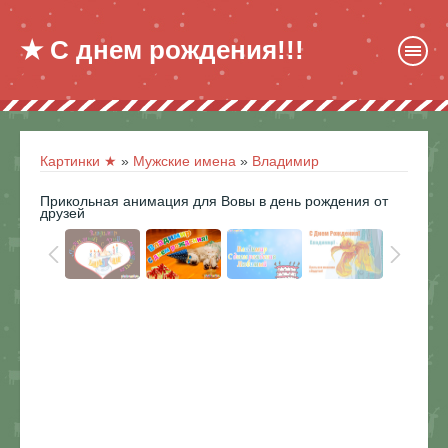
★ С днем рождения!!!
Картинки ★
»
Мужские имена
»
Владимир
Прикольная анимация для Вовы в день рождения от
друзей