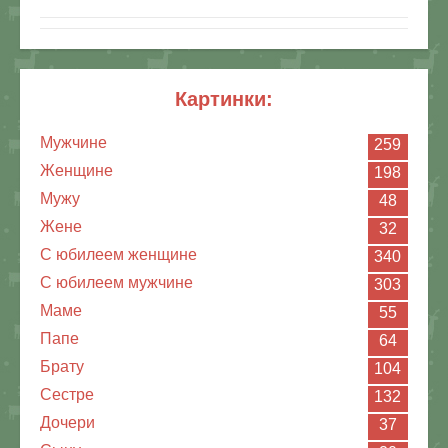
картинки:
Мужчине
259
Женщине
198
Мужу
48
Жене
32
С юбилеем женщине
340
С юбилеем мужчине
303
Маме
55
Папе
64
Брату
104
Сестре
132
Дочери
37