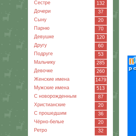
Сестре
132
Дочери
37
Сыну
20
Парню
70
Девушке
120
Другу
60
Подруге
53
Мальчику
285
Девочке
260
Женские имена
1479
Мужские имена
513
С новорожденным
87
Христианские
20
C прошедшим
36
Чёрно-белые
20
Ретро
32