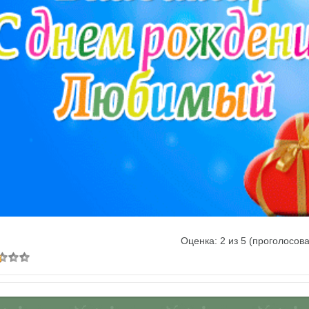
Оценка:
2
из
5
(проголосов