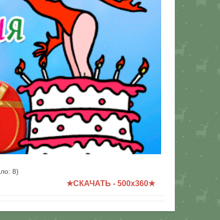
ало:
8
)
★СКАЧАТЬ - 500x360★