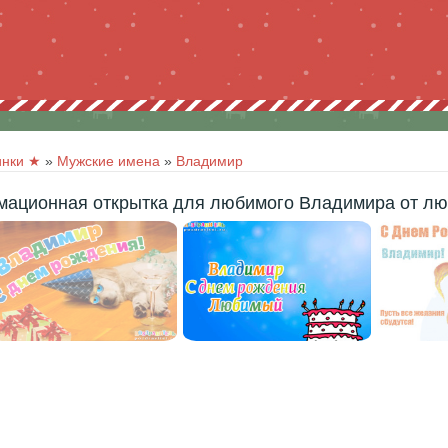
инки ★
»
Мужские имена
»
Владимир
мационная открытка для любимого Владимира от лю