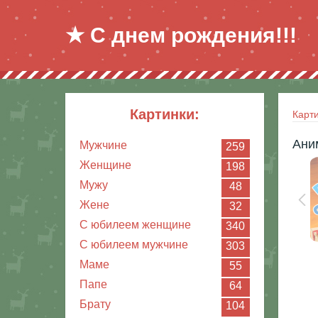
★ С днем рождения!!!
картинки:
Карт
Ани
Мужчине
259
Женщине
198
Мужу
48
Жене
32
С юбилеем женщине
340
С юбилеем мужчине
303
Маме
55
Папе
64
Брату
104