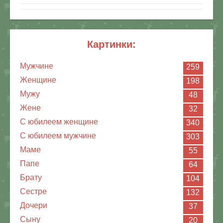
картинки:
Мужчине
259
Женщине
198
Мужу
48
Жене
32
С юбилеем женщине
340
С юбилеем мужчине
303
Маме
55
Папе
64
Брату
104
Сестре
132
Дочери
37
Сыну
20