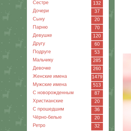
Сестре
132
Дочери
37
Сыну
20
Парню
70
Девушке
120
Другу
60
Подруге
53
Мальчику
285
Девочке
260
Женские имена
1479
Мужские имена
513
С новорожденным
87
Христианские
20
C прошедшим
36
Чёрно-белые
20
Ретро
32