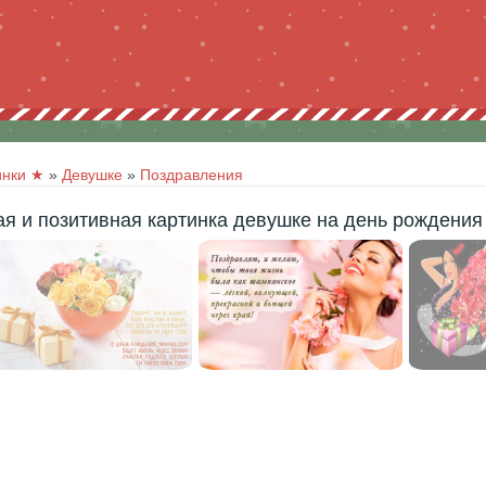
инки ★
»
Девушке
»
Поздравления
ая и позитивная картинка девушке на день рождения