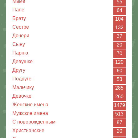
Маме
55
Папе
64
Брату
104
Сестре
132
Дочери
37
Сыну
20
Парню
70
Девушке
120
Другу
60
Подруге
53
Мальчику
285
Девочке
260
Женские имена
1479
Мужские имена
513
С новорожденным
87
Христианские
20