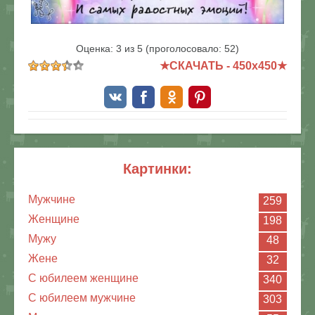
Оценка:
3
из
5
(проголосовало:
52
)
★СКАЧАТЬ - 450x450★
картинки:
Мужчине
259
Женщине
198
Мужу
48
Жене
32
С юбилеем женщине
340
С юбилеем мужчине
303