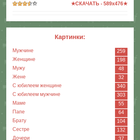
★СКАЧАТЬ - 589x476★
картинки:
Мужчине
259
Женщине
198
Мужу
48
Жене
32
С юбилеем женщине
340
С юбилеем мужчине
303
Маме
55
Папе
64
Брату
104
Сестре
132
Дочери
37