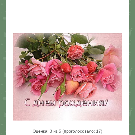
В реальном размере
589x476
/ 477.1Kb
Оценка:
3
из
5
(проголосовало:
17
)