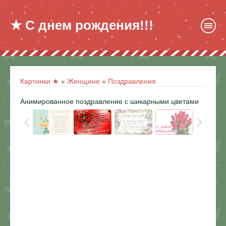
★ С днем рождения!!!
Картинки ★
»
Женщине
»
Поздравления
Анимированное поздравление с шикарными цветами