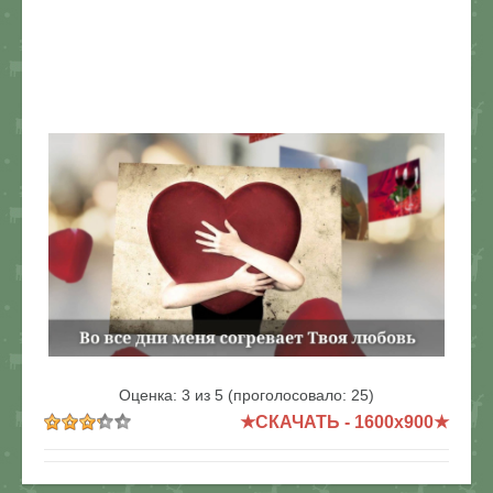
В реальном размере
1600x900
/ 372.4Kb
Оценка:
3
из
5
(проголосовало:
25
)
★СКАЧАТЬ - 1600x900★