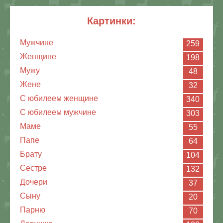
картинки:
Мужчине
259
Женщине
198
Мужу
48
Жене
32
С юбилеем женщине
340
С юбилеем мужчине
303
Маме
55
Папе
64
Брату
104
Сестре
132
Дочери
37
Сыну
20
Парню
70