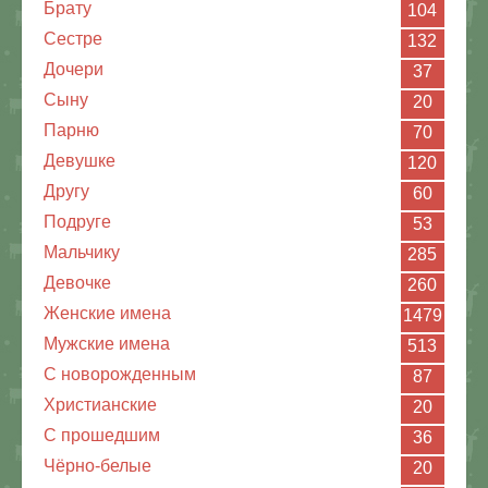
Брату
104
Сестре
132
Дочери
37
Сыну
20
Парню
70
Девушке
120
Другу
60
Подруге
53
Мальчику
285
Девочке
260
Женские имена
1479
Мужские имена
513
С новорожденным
87
Христианские
20
C прошедшим
36
Чёрно-белые
20