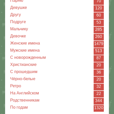
Парню
70
Девушке
120
Другу
60
Подруге
53
Мальчику
285
Девочке
260
Женские имена
1479
Мужские имена
513
С новорожденным
87
Христианские
20
C прошедшим
36
Чёрно-белые
20
Ретро
32
На Английском
22
Родственникам
344
По годам
1320