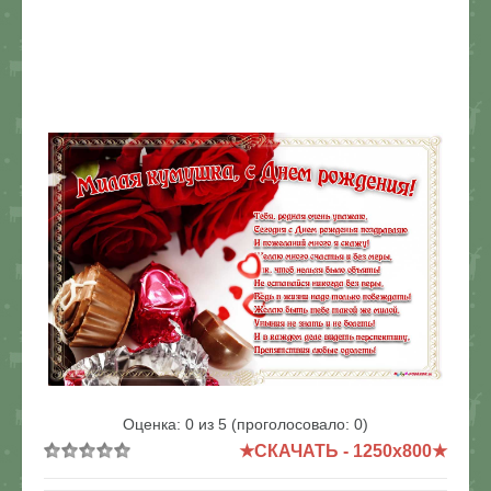
В реальном размере
1250x800
/ 156.0Kb
Оценка:
0
из
5
(проголосовало:
0
)
★СКАЧАТЬ - 1250x800★