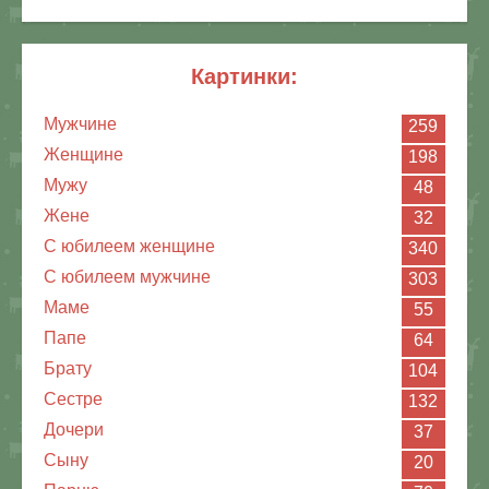
картинки:
Мужчине
259
Женщине
198
Мужу
48
Жене
32
С юбилеем женщине
340
С юбилеем мужчине
303
Маме
55
Папе
64
Брату
104
Сестре
132
Дочери
37
Сыну
20