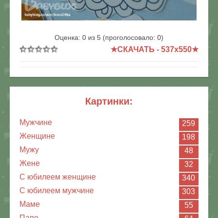
В реальном размере
537x550
/ 89.2Kb
Оценка:
0
из
5
(проголосовало:
0
)
★СКАЧАТЬ - 537x550★
картинки:
Мужчине
259
Женщине
198
Мужу
48
Жене
32
С юбилеем женщине
340
С юбилеем мужчине
303
Маме
55
Папе