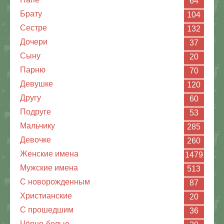
64
Брату
104
Сестре
132
Дочери
37
Сыну
20
Парню
70
Девушке
120
Другу
60
Подруге
53
Мальчику
285
Девочке
260
Женские имена
1479
Мужские имена
513
С новорожденным
87
Христианские
20
C прошедшим
36
Чёрно-белые