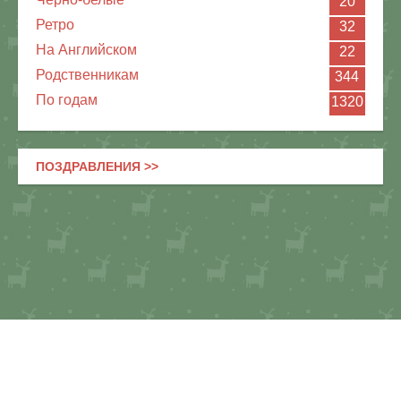
20
Ретро
32
На Английском
22
Родственникам
344
По годам
1320
ПОЗДРАВЛЕНИЯ >>
Картинки и открытки ко дню рождения
09.08.2026
EN
RU