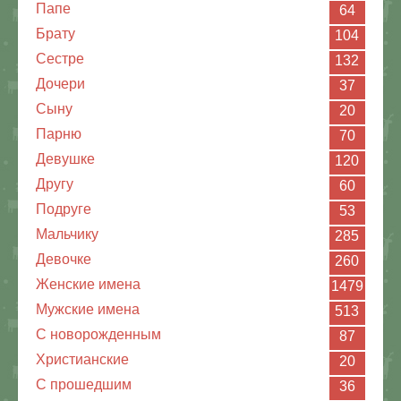
Папе
64
Брату
104
Сестре
132
Дочери
37
Сыну
20
Парню
70
Девушке
120
Другу
60
Подруге
53
Мальчику
285
Девочке
260
Женские имена
1479
Мужские имена
513
С новорожденным
87
Христианские
20
C прошедшим
36