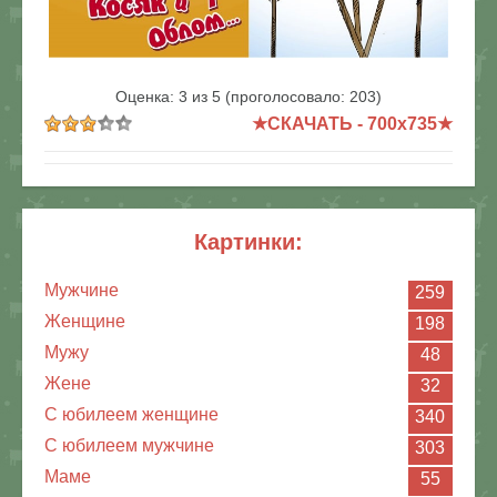
В реальном размере
700x735
/ 663.7Kb
Оценка:
3
из
5
(проголосовало:
203
)
★СКАЧАТЬ - 700x735★
картинки:
Мужчине
259
Женщине
198
Мужу
48
Жене
32
С юбилеем женщине
340
С юбилеем мужчине
303
Маме
55