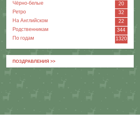
Чёрно-белые
20
Ретро
32
На Английском
22
Родственникам
344
По годам
1320
ПОЗДРАВЛЕНИЯ >>
Картинки и открытки ко дню рождения