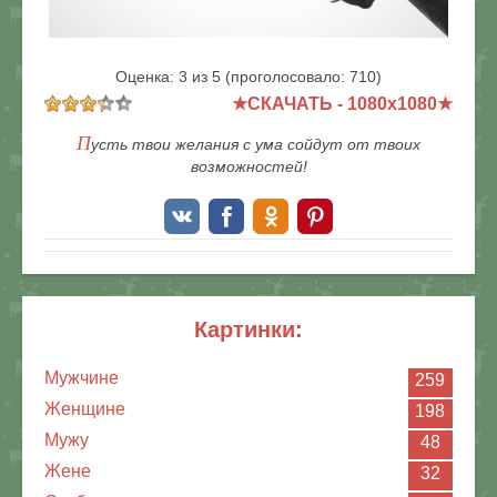
В реальном размере
1080x1080
/ 571.4Kb
Оценка:
3
из
5
(проголосовало:
710
)
★СКАЧАТЬ - 1080x1080★
П
усть твои желания с ума сойдут от твоих
возможностей!
картинки:
Мужчине
259
Женщине
198
Мужу
48
Жене
32