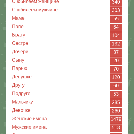
С юбилеем женщине
340
С юбилеем мужчине
303
Маме
55
Папе
64
Брату
104
Сестре
132
Дочери
37
Сыну
20
Парню
70
Девушке
120
Другу
60
Подруге
53
Мальчику
285
Девочке
260
Женские имена
1479
Мужские имена
513