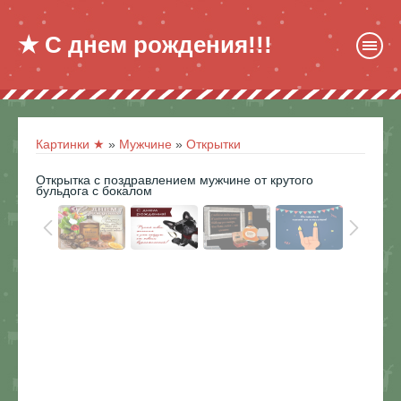
★ С днем рождения!!!
Картинки ★
»
Мужчине
»
Открытки
Открытка с поздравлением мужчине от крутого
бульдога с бокалом