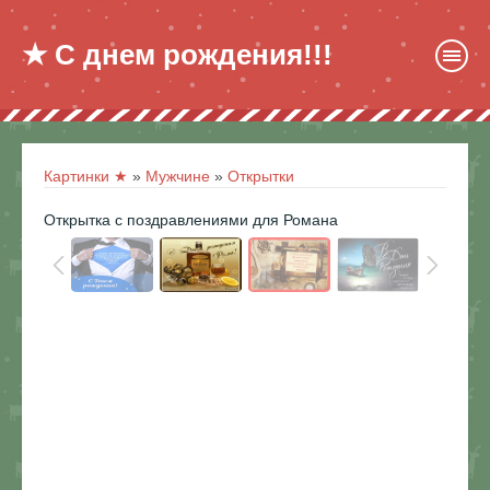
★ С днем рождения!!!
Картинки ★
»
Мужчине
»
Открытки
Открытка с поздравлениями для Романа