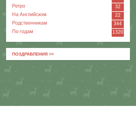
Ретро
32
На Английском
22
Родственникам
344
По годам
1320
ПОЗДРАВЛЕНИЯ >>
Картинки и открытки ко дню рождения
09.08.2026
EN
RU