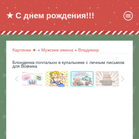
★ С днем рождения!!!
Картинки ★
»
Мужские имена
»
Владимир
Блондинка-почтальон в купальнике с личным письмом
для Вовчика