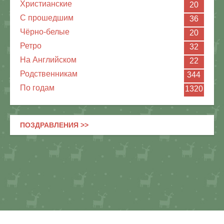
Христианские
20
C прошедшим
36
Чёрно-белые
20
Ретро
32
На Английском
22
Родственникам
344
По годам
1320
ПОЗДРАВЛЕНИЯ >>
Картинки и открытки ко дню рождения