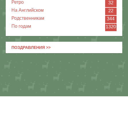
Ретро
32
На Английском
22
Родственникам
344
По годам
1320
ПОЗДРАВЛЕНИЯ >>
Картинки и открытки ко дню рождения
07.08.2026
EN
RU