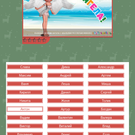
Анимация в виде ангела с крыльями по случаю именин у Антона
Слава
Дима
Александр
Максим
Андрей
Артем
Ваня
Леша
Миша
Кирилл
Данил
Сергей
Никита
Женя
Толик
Антон
Артур
Богдан
Вадим
Валентин
Валера
Виктор
Виталий
Влад
Владимир
Денис
Егор