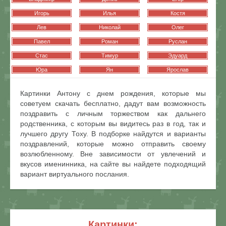
Игорь
Илья
Костя
Лев
Николай
Олег
Павел
Роман
Руслан
Стас
Тимур
Эдуард
Юра
Ян
Ярослав
Картинки Антону с днем рождения, которые мы
советуем скачать бесплатно, дадут вам возможность
поздравить с личным торжеством как дальнего
родственника, с которым вы видитесь раз в год, так и
лучшего другу Тоху. В подборке найдутся и варианты
поздравлений, которые можно отправить своему
возлюбленному. Вне зависимости от увлечений и
вкусов именинника, на сайте вы найдете подходящий
вариант виртуального послания.
картинки: