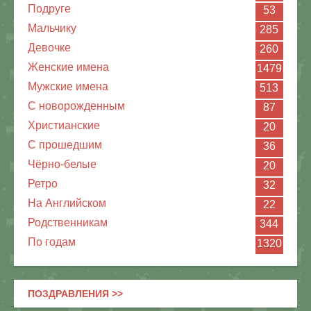
Подруге
53
Мальчику
285
Девочке
260
Женские имена
1479
Мужские имена
513
С новорожденным
87
Христианские
20
C прошедшим
36
Чёрно-белые
20
Ретро
32
На Английском
22
Родственникам
344
По годам
1320
ПОЗДРАВЛЕНИЯ >>