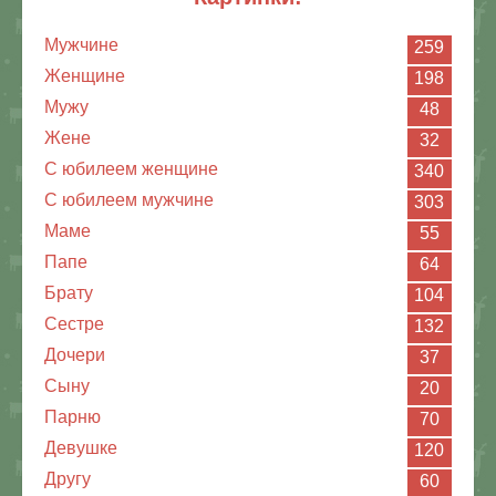
Мужчине
259
Женщине
198
Мужу
48
Жене
32
С юбилеем женщине
340
С юбилеем мужчине
303
Маме
55
Папе
64
Брату
104
Сестре
132
Дочери
37
Сыну
20
Парню
70
Девушке
120
Другу
60